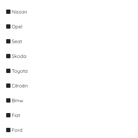
Nissan
Opel
Seat
Skoda
Toyota
Citroën
Bmw
Fiat
Ford