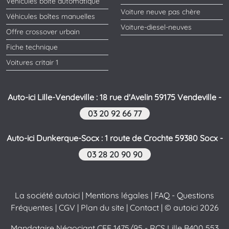
Véhicules boîte automatique
Voiture neuve pas chère
Véhicules boîtes manuelles
Voiture-diesel-neuves
Offre crossover urbain
Fiche technique
Voitures critair 1
Auto-ici Lille-Vendeville : 18 rue d'Avelin 59175 Vendeville -
03 20 92 66 77
Auto-ici Dunkerque-Socx : 1 route de Crochte 59380 Socx -
03 28 20 90 90
La société autoici
|
Mentions légales
|
FAQ - Questions
Fréquentes
|
CGV
|
Plan du site
|
Contact
| © autoici 2026
Mandataire Négociant CEE 1475/95 - RCS Lille B400 553