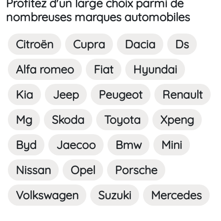
Profitez d'un large choix parmi de
nombreuses marques automobiles
Citroën
Cupra
Dacia
Ds
Alfa romeo
Fiat
Hyundai
Kia
Jeep
Peugeot
Renault
Mg
Skoda
Toyota
Xpeng
Byd
Jaecoo
Bmw
Mini
Nissan
Opel
Porsche
Volkswagen
Suzuki
Mercedes