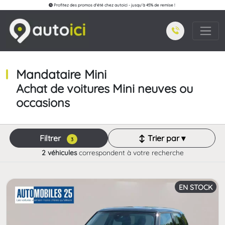
Profitez des promos d'été chez autoici - jusqu'à 45% de remise !
Mandataire Mini
Achat de voitures Mini neuves ou
occasions
Filtrer
↕ Trier par ▾
3
2 véhicules
correspondent à votre recherche
EN STOCK