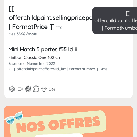
[[
[[
offerchildpaint.sellingpricepart_ttc
offerchildpaint.of
| FormatPrice ]]
| FormatNumbe
TTC
dès
336€/mois
Mini Hatch 5 portes f55 lci ii
Finition Classic One 102 ch
Essence
Manuelle
2022
[[ offerchildpaint.offerchild_km | FormatNumber ]] kms