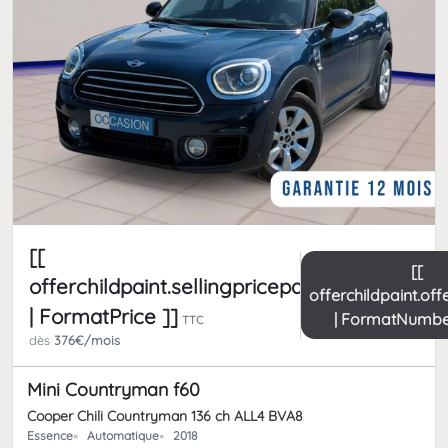
[[
[[
offerchildpaint.sellingpricepart_ttc
offerchildpaint.of
| FormatPrice ]]
| FormatNumbe
TTC
dès
376€/mois
Mini Countryman f60
Cooper Chili Countryman 136 ch ALL4 BVA8
Essence
Automatique
2018