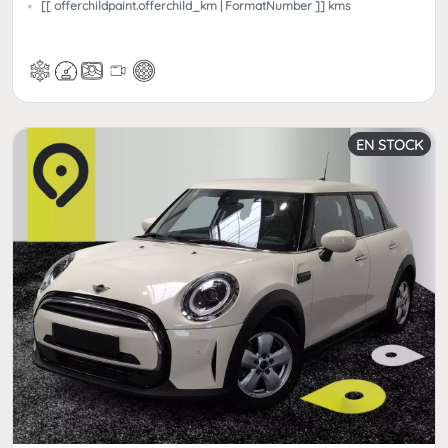
[[ offerchildpaint.offerchild_km | FormatNumber ]] kms
EN STOCK