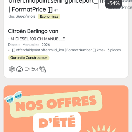
offerchildpaint.sellingpricepart_ht
offerchildpai
-34%
| FormatPrice
| FormatPrice ]]
HT
dès
366€/mois
Économisez
Citroën Berlingo van
- M DIESEL 100 CH MANUELLE
Diesel
Manuelle
2026
[[ offerchildpaint.offerchild_km | FormatNumber ]] kms
3 places
Garantie Constructeur