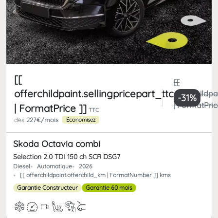
[[
[[
offerchildpaint.sellingpricepart_ttc
offerchildpa
-31%
| FormatPric
| FormatPrice ]]
TTC
dès
227€/mois
Économisez
Skoda Octavia combi
Selection 2.0 TDI 150 ch SCR DSG7
Diesel
Automatique
2026
[[ offerchildpaint.offerchild_km | FormatNumber ]] kms
Garantie Constructeur
Garantie 60 mois