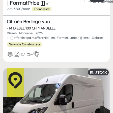
| FormatPrice
| FormatPrice ]]
HT
dès
366€/mois
Économisez
Citroën Berlingo van
- M DIESEL 100 CH MANUELLE
Diesel
Manuelle
2026
[[ offerchildpaint.offerchild_km | FormatNumber ]] kms
3 places
Garantie Constructeur
EN STOCK