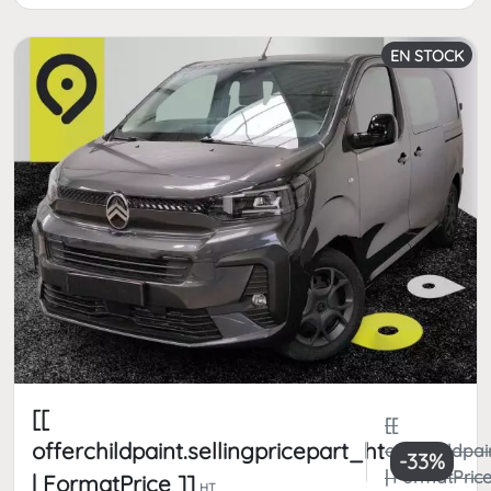
EN STOCK
[[
[[
offerchildpaint.sellingpricepart_ht
offerchildpai
-33%
| FormatPrice
| FormatPrice ]]
HT