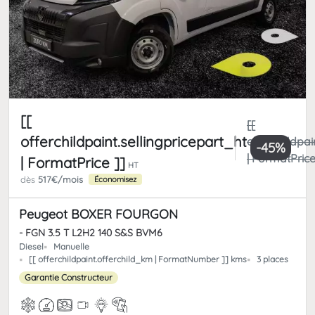
[[
[[
offerchildpaint.sellingpricepart_ht
offerchildpai
-45%
| FormatPrice
| FormatPrice ]]
HT
dès
517€/mois
Économisez
Peugeot BOXER FOURGON
- FGN 3.5 T L2H2 140 S&S BVM6
Diesel
Manuelle
[[ offerchildpaint.offerchild_km | FormatNumber ]] kms
3 places
Garantie Constructeur