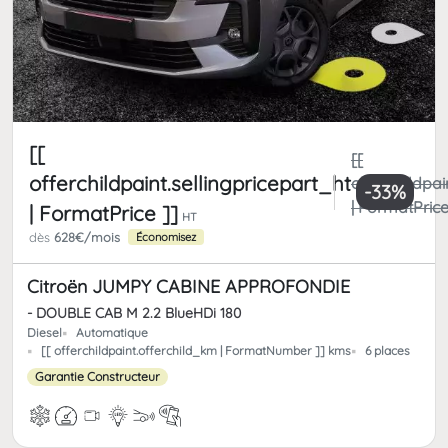
[[
[[
offerchildpaint.sellingpricepart_ht
offerchildpai
-33%
| FormatPrice
| FormatPrice ]]
HT
dès
628€/mois
Économisez
Citroën JUMPY CABINE APPROFONDIE
- DOUBLE CAB M 2.2 BlueHDi 180
Diesel
Automatique
[[ offerchildpaint.offerchild_km | FormatNumber ]] kms
6 places
Garantie Constructeur