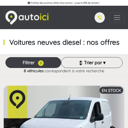
Profitez des promos d'été chez autoici - jusqu'à 45% de remise !
Voitures neuves diesel : nos offres
Filtrer
↕ Trier par ▾
1
8 véhicules
correspondent à votre recherche
EN STOCK