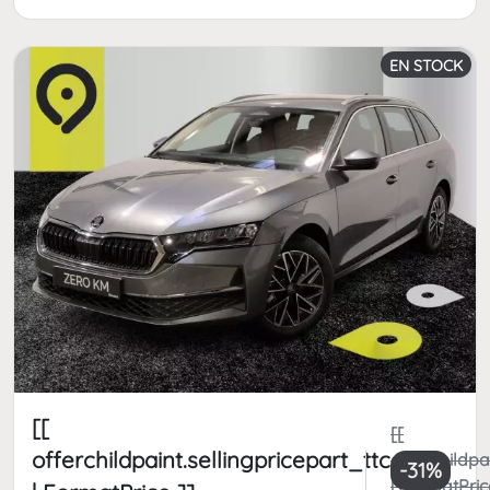
EN STOCK
[[
[[
offerchildpaint.sellingpricepart_ttc
offerchildpa
-31%
| FormatPric