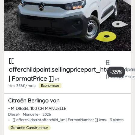
[[
[[
offerchildpaint.sellingpricepart_ht
offerchildpai
-35%
| FormatPrice
| FormatPrice ]]
HT
dès
356€/mois
Économisez
Citroën Berlingo van
- M DIESEL 100 CH MANUELLE
Diesel
Manuelle
2026
[[ offerchildpaint.offerchild_km | FormatNumber ]] kms
3 places
Garantie Constructeur