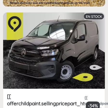
EN STOCK
[[
[[
offerchildpaint.sellingpricepart_ht
offerchildpai
-34%