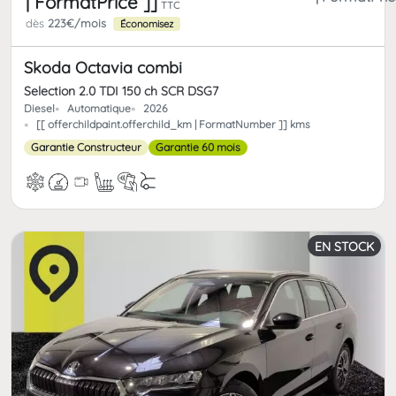
| FormatPrice ]]
TTC
dès
223€/mois
Économisez
Skoda Octavia combi
Selection 2.0 TDI 150 ch SCR DSG7
Diesel
Automatique
2026
[[ offerchildpaint.offerchild_km | FormatNumber ]] kms
Garantie Constructeur
Garantie 60 mois
EN STOCK