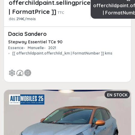
offerchildpaint.sellingpricepart_ttc
offerchildpaint.o
| FormatPrice ]]
| FormatNumb
TTC
dès
214€/mois
Dacia Sandero
Stepway Essentiel TCe 90
Essence
Manuelle
2021
[[ offerchildpaint.offerchild_km | FormatNumber ]] kms
EN STOCK