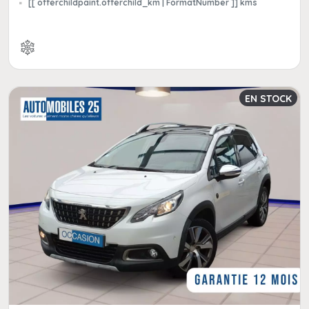
[[ offerchildpaint.offerchild_km | FormatNumber ]] kms
EN STOCK