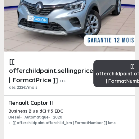
[[
[[
offerchildpaint.sellingpricepart_ttc
offerchildpaint.o
| FormatPrice ]]
| FormatNumb
TTC
dès
222€/mois
Renault Captur II
Business Blue dCi 115 EDC
Diesel
Automatique
2020
[[ offerchildpaint.offerchild_km | FormatNumber ]] kms