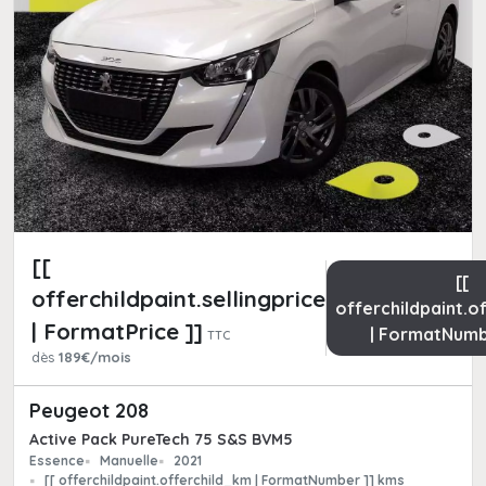
[[
[[
offerchildpaint.sellingpricepart_ttc
offerchildpaint.o
| FormatPrice ]]
| FormatNumb
TTC
dès
189€/mois
Peugeot 208
Active Pack PureTech 75 S&S BVM5
Essence
Manuelle
2021
[[ offerchildpaint.offerchild_km | FormatNumber ]] kms