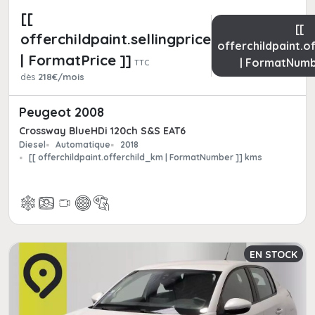
[[
[[
offerchildpaint.sellingpricepart_ttc
offerchildpaint.o
| FormatPrice ]]
| FormatNumb
TTC
dès
218€/mois
Peugeot 2008
Crossway BlueHDi 120ch S&S EAT6
Diesel
Automatique
2018
[[ offerchildpaint.offerchild_km | FormatNumber ]] kms
EN STOCK