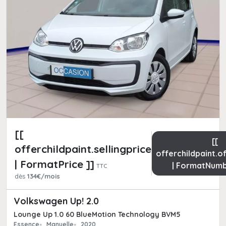
[[
[[
offerchildpaint.sellingpricepart_ttc
offerchildpaint.o
| FormatPrice ]]
| FormatNumb
TTC
dès
134€/mois
Volkswagen Up! 2.0
Lounge Up 1.0 60 BlueMotion Technology BVM5
Essence
Manuelle
2020