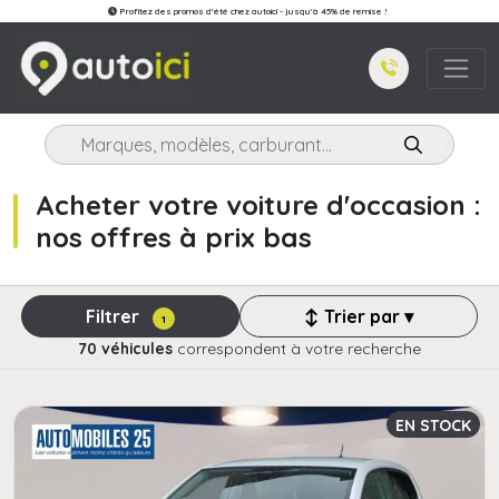
Profitez des promos d'été chez autoici - jusqu'à 45% de remise !
Acheter votre voiture d'occasion :
nos offres à prix bas
Filtrer
↕ Trier par ▾
1
70 véhicules
correspondent à votre recherche
EN STOCK