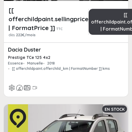
[[
[[
offerchildpaint.sellingpricepart_ttc
offerchildpaint.o
| FormatPrice ]]
| FormatNumb
TTC
dès
222€/mois
Dacia Duster
Prestige TCe 125 4x2
Essence
Manuelle
2018
[[ offerchildpaint.offerchild_km | FormatNumber ]] kms
EN STOCK