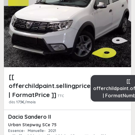
[[
[[
offerchildpaint.sellingpricepart_ttc
offerchildpaint.o
| FormatPrice ]]
| FormatNumb
TTC
dès
173€/mois
Dacia Sandero II
Urban Stepway SCe 75
Essence
Manuelle
2021