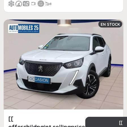
EN STOCK
[[
[[
offerchildpaint.sellingpricepart_ttc