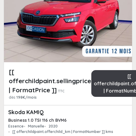
[[
[[
offerchildpaint.sellingpricepart_ttc
offerchildpaint.o
| FormatPrice ]]
| FormatNumb
TTC
dès
198€/mois
Skoda KAMIQ
Business 1.0 TSI 116 ch BVM6
Essence
Manuelle
2020
[[ offerchildpaint.offerchild_km | FormatNumber ]] kms