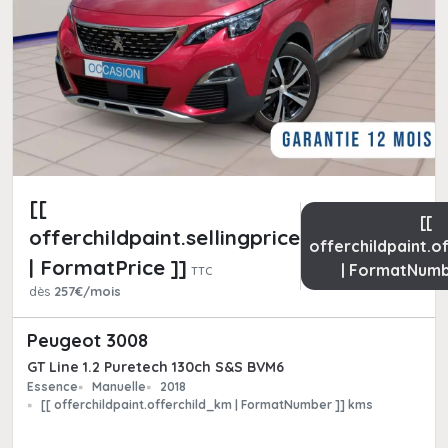
[[
[[
offerchildpaint.sellingpricepart_ttc
offerchildpaint.o
| FormatPrice ]]
| FormatNumb
TTC
dès
257€/mois
Peugeot 3008
GT Line 1.2 Puretech 130ch S&S BVM6
Essence
Manuelle
2018
[[ offerchildpaint.offerchild_km | FormatNumber ]] kms