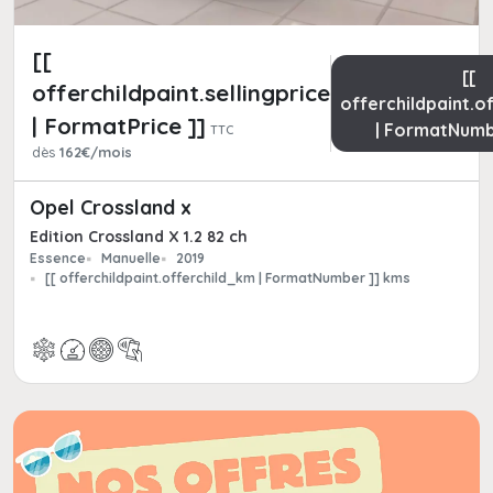
[[
[[
offerchildpaint.sellingpricepart_ttc
offerchildpaint.o
| FormatPrice ]]
| FormatNumb
TTC
dès
162€/mois
Opel Crossland x
Edition Crossland X 1.2 82 ch
Essence
Manuelle
2019
[[ offerchildpaint.offerchild_km | FormatNumber ]] kms