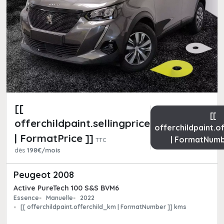
[[
[[
offerchildpaint.sellingpricepart_ttc
offerchildpaint.o
| FormatPrice ]]
| FormatNumb
TTC
dès
198€/mois
Peugeot 2008
Active PureTech 100 S&S BVM6
Essence
Manuelle
2022
[[ offerchildpaint.offerchild_km | FormatNumber ]] kms