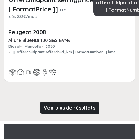
offerchildpaint.o
| FormatPrice ]]
| FormatNumb
TTC
dès
222€/mois
Peugeot 2008
Allure BlueHDi 100 S&S BVM6
Diesel
Manuelle
2020
[[ offerchildpaint.offerchild_km | FormatNumber ]] kms
Voir plus de résultats