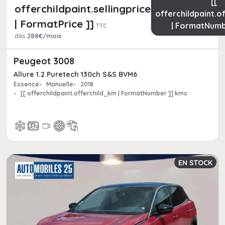
[[
offerchildpaint.sellingpricepart_ttc
offerchildpaint.o
| FormatPrice ]]
| FormatNumb
TTC
dès
288€/mois
Peugeot 3008
Allure 1.2 Puretech 130ch S&S BVM6
Essence
Manuelle
2018
[[ offerchildpaint.offerchild_km | FormatNumber ]] kms
EN STOCK