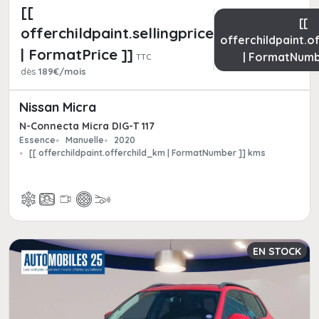
[[
[[
offerchildpaint.sellingpricepart_ttc
offerchildpaint.o
| FormatPrice ]]
| FormatNumb
TTC
dès
189€/mois
Nissan Micra
N-Connecta Micra DIG-T 117
Essence
Manuelle
2020
[[ offerchildpaint.offerchild_km | FormatNumber ]] kms
EN STOCK