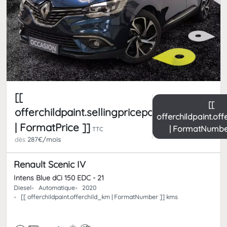
[[
[[
offerchildpaint.sellingpricepart_ttc
offerchildpaint.of
| FormatPrice ]]
| FormatNumbe
TTC
dès
287€/mois
Renault Scenic IV
Intens Blue dCi 150 EDC - 21
Diesel
Automatique
2020
[[ offerchildpaint.offerchild_km | FormatNumber ]] kms