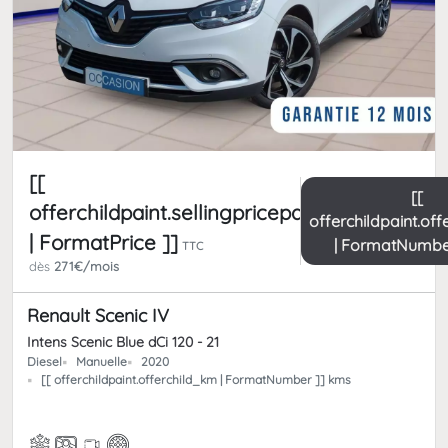
[[
[[
offerchildpaint.sellingpricepart_ttc
offerchildpaint.of
| FormatPrice ]]
| FormatNumbe
TTC
dès
271€/mois
Renault Scenic IV
Intens Scenic Blue dCi 120 - 21
Diesel
Manuelle
2020
[[ offerchildpaint.offerchild_km | FormatNumber ]] kms