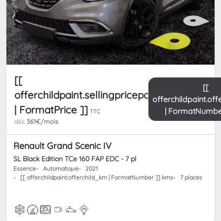
[[
[[
offerchildpaint.sellingpricepart_ttc
offerchildpaint.of
| FormatPrice ]]
| FormatNumbe
TTC
dès
361€/mois
Renault Grand Scenic IV
SL Black Edition TCe 160 FAP EDC - 7 pl
Essence
Automatique
2021
[[ offerchildpaint.offerchild_km | FormatNumber ]] kms
7 places