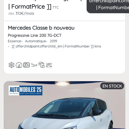
offerchildpaint.of
| FormatPrice ]]
| FormatNumbe
TTC
dès
312€/mois
Mercedes Classe b nouveau
Progressive Line 200 7G-DCT
Essence
Automatique
2019
[[ offerchildpaint.offerchild_km | FormatNumber ]] kms
EN STOCK