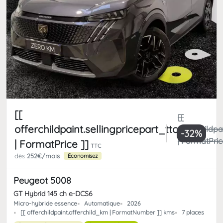
[[
[[
offerchildpaint.sellingpricepart_ttc
offerchildpa
-32%
| FormatPric
| FormatPrice ]]
TTC
dès
252€/mois
Économisez
Peugeot 5008
GT Hybrid 145 ch e-DCS6
Micro-hybride essence
Automatique
2026
[[ offerchildpaint.offerchild_km | FormatNumber ]] kms
7 places