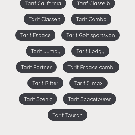
Tarif California
Tarif Classe b
Tarif Classe t
Tarif Combo
Tarif Espace
Tarif Golf sportsvan
Tarif Jumpy
Tarif Lodgy
Tarif Partner
Tarif Proace combi
Tarif Rifter
Tarif S-max
Tarif Scenic
Tarif Spacetourer
Tarif Touran