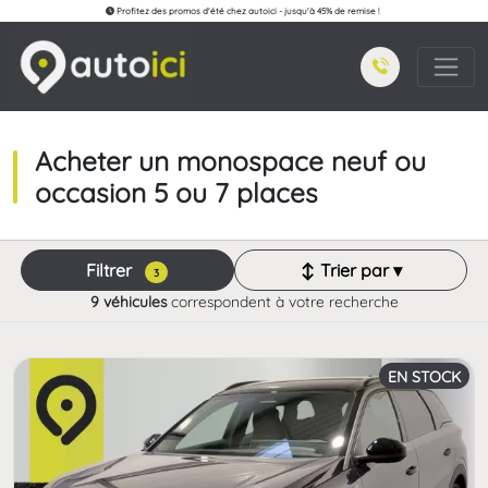
Profitez des promos d'été chez autoici - jusqu'à 45% de remise !
Acheter un monospace neuf ou
occasion 5 ou 7 places
Filtrer
↕ Trier par ▾
3
9 véhicules
correspondent à votre recherche
EN STOCK