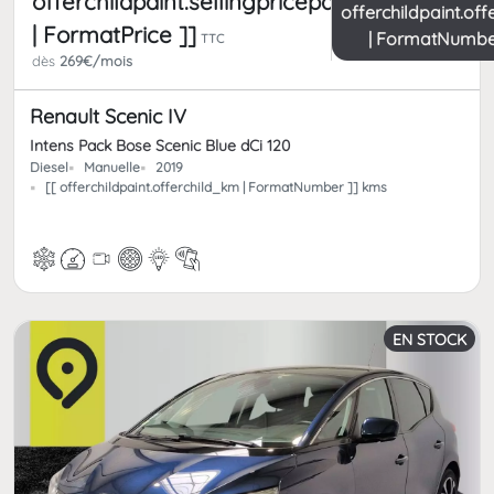
offerchildpaint.sellingpricepart_ttc
offerchildpaint.of
| FormatPrice ]]
| FormatNumbe
TTC
dès
269€/mois
Renault Scenic IV
Intens Pack Bose Scenic Blue dCi 120
Diesel
Manuelle
2019
[[ offerchildpaint.offerchild_km | FormatNumber ]] kms
EN STOCK