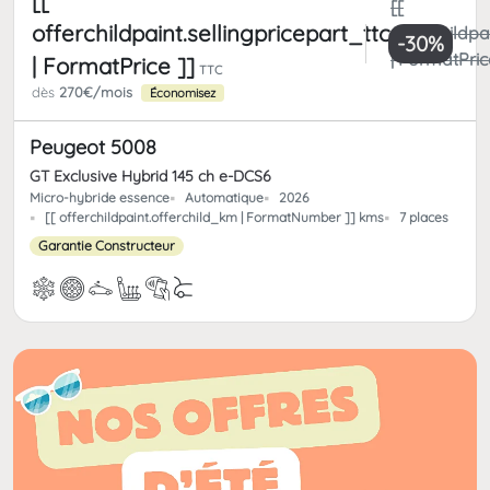
[[
[[
offerchildpaint.sellingpricepart_ttc
offerchildpa
-30%
| FormatPric
| FormatPrice ]]
TTC
dès
270€/mois
Économisez
Peugeot 5008
GT Exclusive Hybrid 145 ch e-DCS6
Micro-hybride essence
Automatique
2026
[[ offerchildpaint.offerchild_km | FormatNumber ]] kms
7 places
Garantie Constructeur