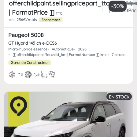
offerchildpaint.sellingpricepart_ttc
offerchildpa
-30%
| FormatPric
| FormatPrice ]]
TTC
dès
256€/mois
Économisez
Peugeot 5008
GT Hybrid 145 ch e-DCS6
Micro-hybride essence
Automatique
2026
[[ offerchildpaint.offerchild_km | FormatNumber ]] kms
7 places
Garantie Constructeur
EN STOCK