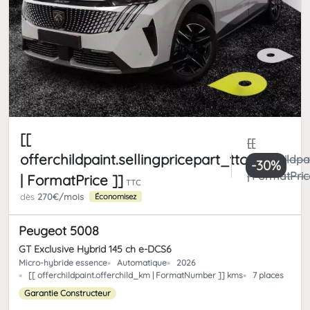
[[
[[
offerchildpaint.sellingpricepart_ttc
offerchildpa
-30%
| FormatPric
| FormatPrice ]]
TTC
dès
270€/mois
Économisez
Peugeot 5008
GT Exclusive Hybrid 145 ch e-DCS6
Micro-hybride essence
Automatique
2026
[[ offerchildpaint.offerchild_km | FormatNumber ]] kms
7 places
Garantie Constructeur