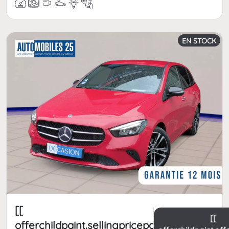
EN STOCK
[[
[[
offerchildpaint.sellingpricepart_ttc