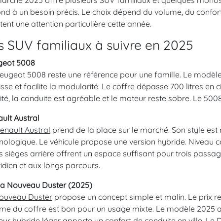
arché 2025 offre plusieurs SUV familiaux et quelques mon
nd à un besoin précis. Le choix dépend du volume, du confort, 
tent une attention particulière cette année.
s SUV familiaux à suivre en 2025
geot 5008
eugeot 5008 reste une référence pour une famille. Le modèle
isse et facilite la modularité. Le coffre dépasse 700 litres en 
ité, la conduite est agréable et le moteur reste sobre. Le 500
ult Austral
enault Austral
prend de la place sur le marché. Son style est 
nologique. Le véhicule propose une version hybride. Niveau cof
es sièges arrière offrent un espace suffisant pour trois passag
idien et aux longs parcours.
a Nouveau Duster (2025)
ouveau Duster
propose un concept simple et malin. Le prix res
me du coffre est bon pour un usage mixte. Le modèle 2025 amél
ur hybride léger apporte un confort de conduite en ville. Le Du