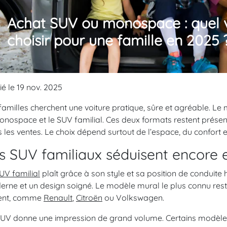
Achat SUV ou monospace : quel 
choisir pour une famille en 2025 
ié le 19 nov. 2025
familles cherchent une voiture pratique, sûre et agréable. Le
onospace et le SUV familial. Ces deux formats restent prése
 les ventes. Le choix dépend surtout de l’espace, du confort et
s SUV familiaux séduisent encore 
UV familial
plaît grâce à son style et sa position de conduite h
rne et un design soigné. Le modèle mural le plus connu rest
vent, comme
Renault
,
Citroën
ou Volkswagen.
UV donne une impression de grand volume. Certains modèles