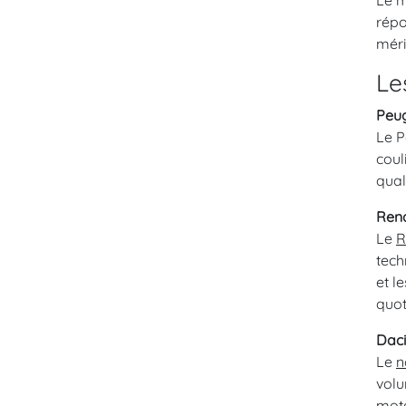
Le m
répo
méri
Le
Peu
Le P
coul
qual
Rena
Le
R
tech
et l
quot
Daci
Le
n
volu
mote