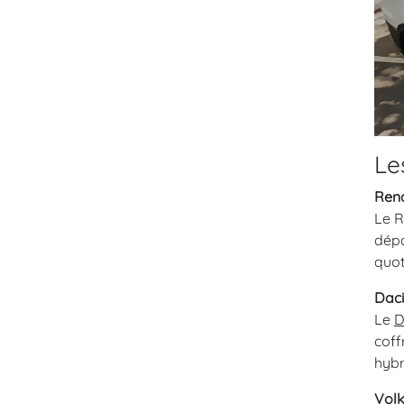
Le
Rena
Le R
dépa
quot
Dac
Le
D
coff
hybr
Volk