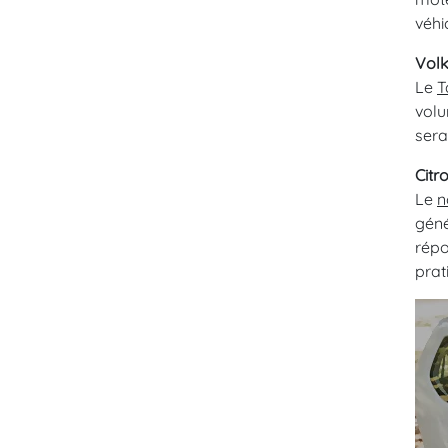
véhi
Vol
Le
T
volu
sera
Citr
Le
n
géné
répo
prat