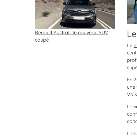
Le
Renault Austral : le nouveau SUV
coupé
Le
m
cent
prof
supé
En 2
une 
Volk
L’av
conf
cond
L’in