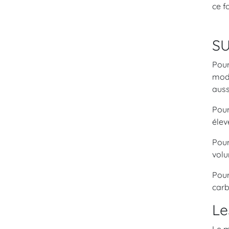
ce f
SU
Pour
modu
auss
Pour
élev
Pour
volu
Pour
carb
Le