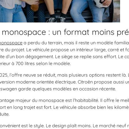
 monospace : un format moins prés
onospace
a perdu du terrain, mais il reste un modèle famili
re du projet. Le véhicule propose un intérieur large, carré et f
ite d’un bon dégagement. Le siège se replie sans effort. Le co
rieur à 700 litres selon le modèle.
025, l’offre neuve se réduit, mais plusieurs options restent là.
version moderne orientée électrique. Citroën propose aussi 
swagen garde quelques modèles en occasion récente.
antage majeur du monospace est l’habitabilité. Il offre le me
ort en long trajet est fort. Le véhicule absorbe bien les kilo
uite.
convénient est le style. Le design plaît moins. Le marché neuf r