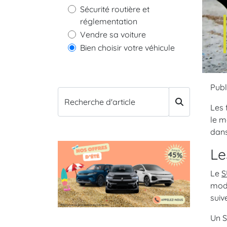
Sécurité routière et
réglementation
Vendre sa voiture
Bien choisir votre véhicule
Publ
Recherche d'article
Les 
le m
dans
Le
Le
S
mode
sui
Un S