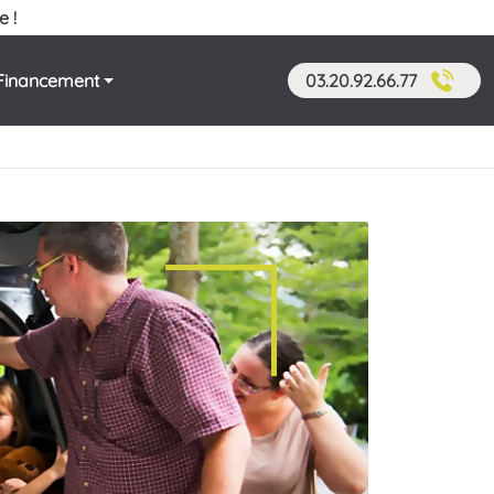
e !
Financement
03.20.92.66.77