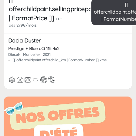
[[
offerchildpaint.sellingpricepart_ttc
offerchildpaint.of
| FormatPrice ]]
| FormatNumbe
TTC
dès
279€/mois
Dacia Duster
Prestige + Blue dCi 115 4x2
Diesel
Manuelle
2021
[[ offerchildpaint.offerchild_km | FormatNumber ]] kms