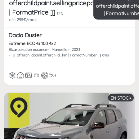
offerchildpaint.sellingpricepart_ttc
offerchildpaint.of
| FormatPrice ]]
| FormatNumbe
TTC
dès
295€/mois
Dacia Duster
Extreme ECO-G 100 4x2
Bicarburation essence
Manuelle
2023
[[ offerchildpaint.offerchild_km | FormatNumber ]] kms
EN STOCK