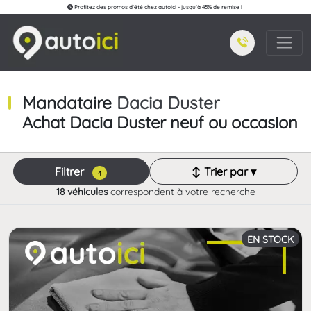
Profitez des promos d'été chez autoici - jusqu'à 45% de remise !
Mandataire
Dacia Duster
Achat Dacia Duster neuf ou occasion
Filtrer
↕ Trier par ▾
4
18 véhicules
correspondent à votre recherche
EN STOCK