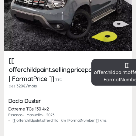
[[
[[
offerchildpaint.sellingpricepart_ttc
offerchildpaint.of
| FormatPrice ]]
| FormatNumbe
TTC
dès
320€/mois
Dacia Duster
Extreme TCe 130 4x2
Essence
Manuelle
2023
[[ offerchildpaint.offerchild_km | FormatNumber ]] kms