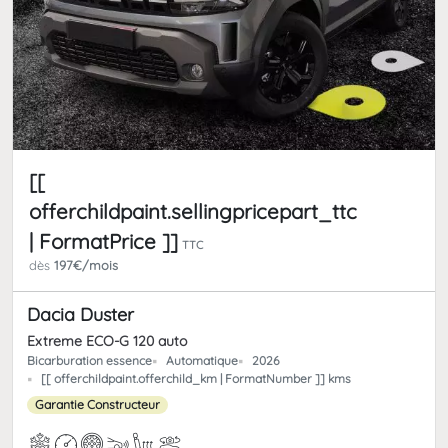
[[
offerchildpaint.sellingpricepart_ttc
| FormatPrice ]]
TTC
dès
197€/mois
Dacia Duster
Extreme ECO-G 120 auto
Bicarburation essence
Automatique
2026
[[ offerchildpaint.offerchild_km | FormatNumber ]] kms
Garantie Constructeur