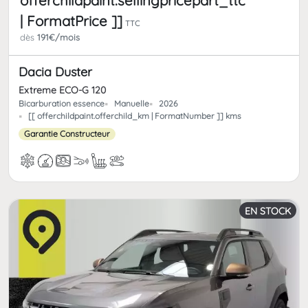
offerchildpaint.sellingpricepart_ttc
| FormatPrice ]]
TTC
dès
191€/mois
Dacia Duster
Extreme ECO-G 120
Bicarburation essence
Manuelle
2026
[[ offerchildpaint.offerchild_km | FormatNumber ]] kms
Garantie Constructeur
EN STOCK