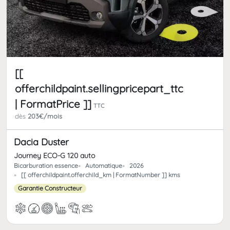
[[
offerchildpaint.sellingpricepart_ttc
| FormatPrice ]]
TTC
dès
203€/mois
Dacia Duster
Journey ECO-G 120 auto
Bicarburation essence
Automatique
2026
[[ offerchildpaint.offerchild_km | FormatNumber ]] kms
Garantie Constructeur