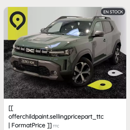
EN STOCK
[[
offerchildpaint.sellingpricepart_ttc
| FormatPrice ]]
TTC