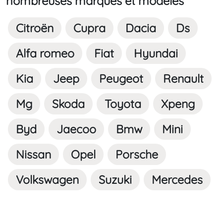
nombreuses marques et modèles
Citroën
Cupra
Dacia
Ds
Alfa romeo
Fiat
Hyundai
Kia
Jeep
Peugeot
Renault
Mg
Skoda
Toyota
Xpeng
Byd
Jaecoo
Bmw
Mini
Nissan
Opel
Porsche
Volkswagen
Suzuki
Mercedes