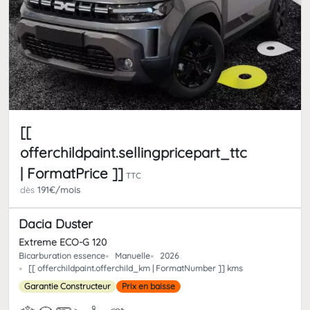
[[
offerchildpaint.sellingpricepart_ttc
| FormatPrice ]]
TTC
dès
191€/mois
Dacia Duster
Extreme ECO-G 120
Bicarburation essence
Manuelle
2026
[[ offerchildpaint.offerchild_km | FormatNumber ]] kms
Garantie Constructeur
Prix en baisse