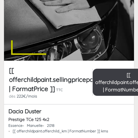
[[
[[
offerchildpaint.sellingpricepart_ttc
offerchildpaint.of
| FormatPrice ]]
| FormatNumbe
TTC
dès
222€/mois
Dacia Duster
Prestige TCe 125 4x2
Essence
Manuelle
2018
[[ offerchildpaint.offerchild_km | FormatNumber ]] kms