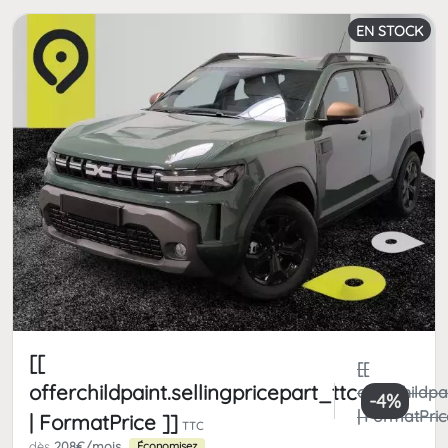
EN STOCK
[[
[[
offerchildpaint.sellingpricepart_ttc
offerchildpa
-4%
| FormatPric
| FormatPrice ]]
TTC
dès
208€/mois
Économisez