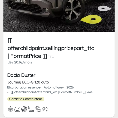
[[
offerchildpaint.sellingpricepart_ttc
| FormatPrice ]]
TTC
dès
203€/mois
Dacia Duster
Journey ECO-G 120 auto
Bicarburation essence
Automatique
2026
[[ offerchildpaint.offerchild_km | FormatNumber ]] kms
Garantie Constructeur