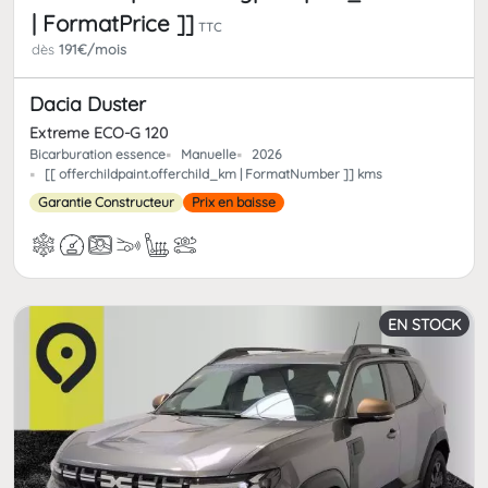
| FormatPrice ]]
TTC
dès
191€/mois
Dacia Duster
Extreme ECO-G 120
Bicarburation essence
Manuelle
2026
[[ offerchildpaint.offerchild_km | FormatNumber ]] kms
Garantie Constructeur
Prix en baisse
EN STOCK