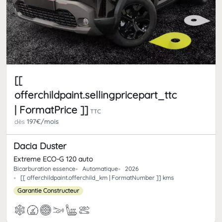
[[
offerchildpaint.sellingpricepart_ttc
| FormatPrice ]]
TTC
dès
197€/mois
Dacia Duster
Extreme ECO-G 120 auto
Bicarburation essence
Automatique
2026
[[ offerchildpaint.offerchild_km | FormatNumber ]] kms
Garantie Constructeur