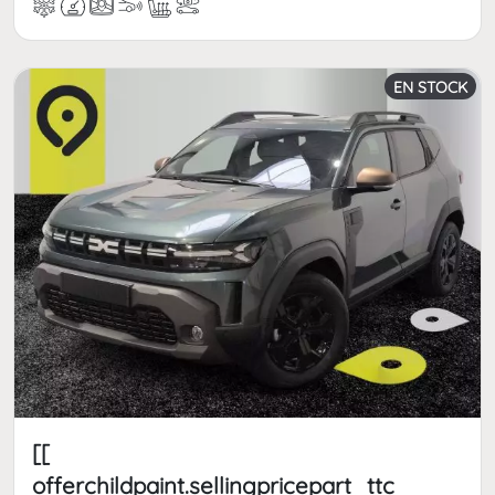
EN STOCK
[[
offerchildpaint.sellingpricepart_ttc