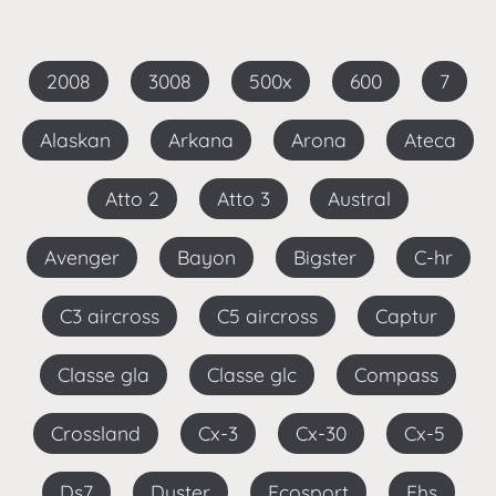
2008
3008
500x
600
7
Alaskan
Arkana
Arona
Ateca
Atto 2
Atto 3
Austral
Avenger
Bayon
Bigster
C-hr
C3 aircross
C5 aircross
Captur
Classe gla
Classe glc
Compass
Crossland
Cx-3
Cx-30
Cx-5
Ds7
Duster
Ecosport
Ehs