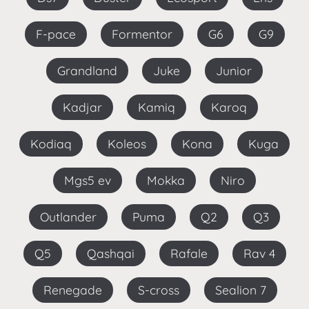
F-pace
Formentor
G6
G9
Grandland
Juke
Junior
Kadjar
Kamiq
Karoq
Kodiaq
Koleos
Kona
Kuga
Mgs5 ev
Mokka
Niro
Outlander
Puma
Q2
Q3
Q5
Qashqai
Rafale
Rav 4
Renegade
S-cross
Sealion 7