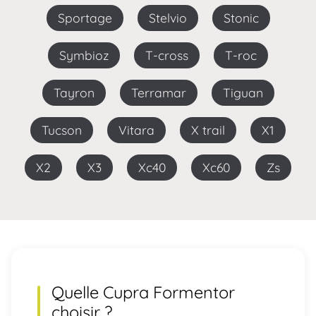
Sportage
Stelvio
Stonic
Symbioz
T-cross
T-roc
Tayron
Terramar
Tiguan
Tucson
Vitara
X trail
X1
X2
X3
Xc40
Xc60
Zs
Quelle Cupra
Formentor
choisir ?