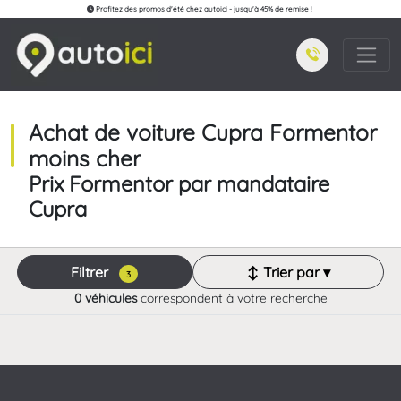
Profitez des promos d'été chez autoici - jusqu'à 45% de remise !
Achat de voiture Cupra Formentor
moins cher
Prix Formentor par mandataire
Cupra
Filtrer
↕ Trier par ▾
3
0 véhicules
correspondent à votre recherche