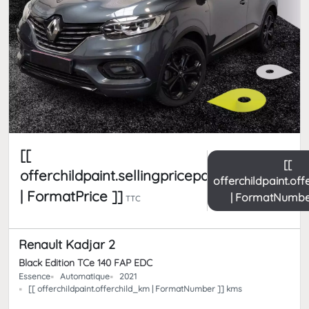
[[
[[
offerchildpaint.sellingpricepart_ttc
offerchildpaint.of
| FormatPrice ]]
| FormatNumbe
TTC
Renault Kadjar 2
Black Edition TCe 140 FAP EDC
Essence
Automatique
2021
[[ offerchildpaint.offerchild_km | FormatNumber ]] kms