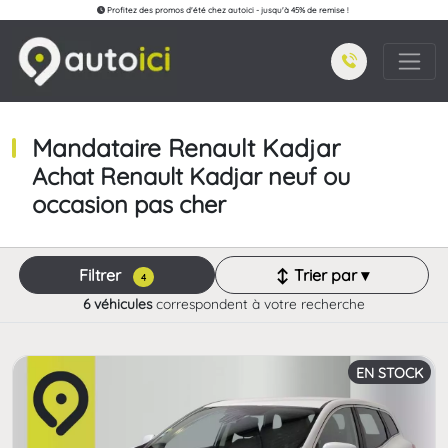
Profitez des promos d'été chez autoici - jusqu'à 45% de remise !
Mandataire Renault Kadjar
Achat Renault Kadjar neuf ou
occasion pas cher
Filtrer
↕ Trier par ▾
4
6 véhicules
correspondent à votre recherche
EN STOCK