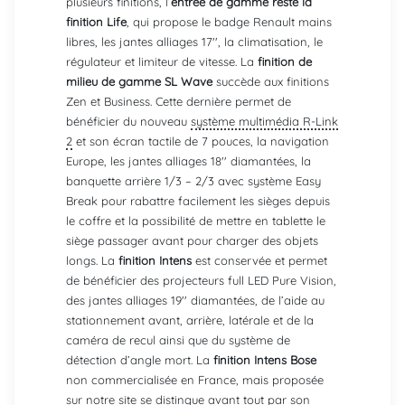
plusieurs finitions, l’
entrée de gamme reste la
finition Life
, qui propose le badge Renault mains
libres, les jantes alliages 17'', la climatisation, le
régulateur et limiteur de vitesse. La
finition de
milieu de gamme SL Wave
succède aux finitions
Zen et Business. Cette dernière permet de
bénéficier du nouveau
système multimédia R-Link
2
et son écran tactile de 7 pouces, la navigation
Europe, les jantes alliages 18'' diamantées, la
banquette arrière 1/3 – 2/3 avec système Easy
Break pour rabattre facilement les sièges depuis
le coffre et la possibilité de mettre en tablette le
siège passager avant pour charger des objets
longs. La
finition Intens
est conservée et permet
de bénéficier des projecteurs full LED Pure Vision,
des jantes alliages 19'' diamantées, de l’aide au
stationnement avant, arrière, latérale et de la
caméra de recul ainsi que du système de
détection d’angle mort. La
finition Intens Bose
non commercialisée en France, mais proposée
sur notre site se distingue avant tout par son