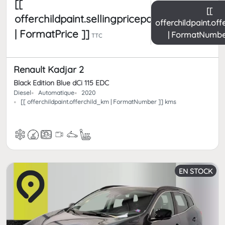
[[
[[
offerchildpaint.sellingpricepart_ttc
offerchildpaint.of
| FormatPrice ]]
| FormatNumbe
TTC
Renault Kadjar 2
Black Edition Blue dCi 115 EDC
Diesel
Automatique
2020
[[ offerchildpaint.offerchild_km | FormatNumber ]] kms
EN STOCK