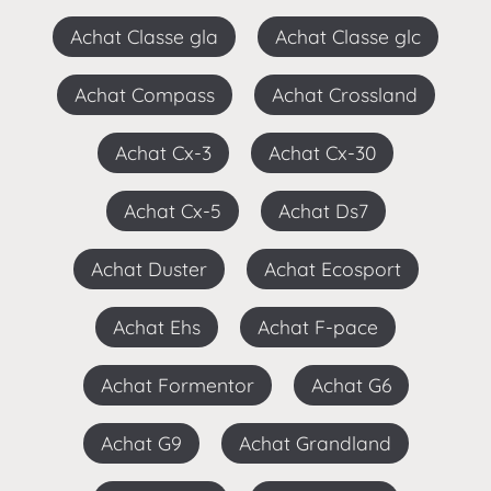
Achat Classe gla
Achat Classe glc
Achat Compass
Achat Crossland
Achat Cx-3
Achat Cx-30
Achat Cx-5
Achat Ds7
Achat Duster
Achat Ecosport
Achat Ehs
Achat F-pace
Achat Formentor
Achat G6
Achat G9
Achat Grandland