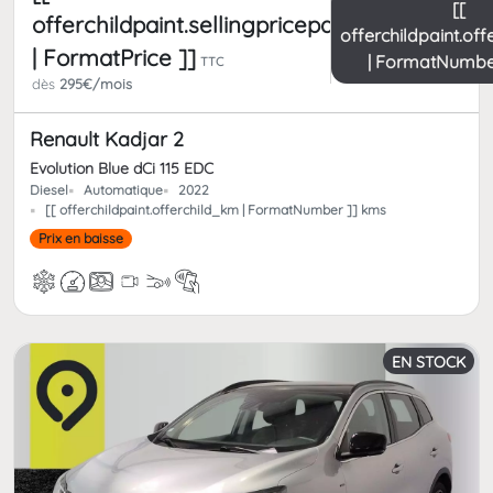
[[
offerchildpaint.sellingpricepart_ttc
offerchildpaint.of
| FormatPrice ]]
| FormatNumbe
TTC
dès
295€/mois
Renault Kadjar 2
Evolution Blue dCi 115 EDC
Diesel
Automatique
2022
[[ offerchildpaint.offerchild_km | FormatNumber ]] kms
Prix en baisse
EN STOCK