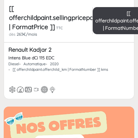
[[
[[
offerchildpaint.sellingpricepart_ttc
offerchildpaint.of
| FormatPrice ]]
| FormatNumbe
TTC
dès
263€/mois
Renault Kadjar 2
Intens Blue dCi 115 EDC
Diesel
Automatique
2020
[[ offerchildpaint.offerchild_km | FormatNumber ]] kms