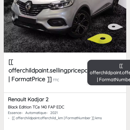
[[
[[
offerchildpaint.sellingpricepart_ttc
offerchildpaint.of
| FormatPrice ]]
| FormatNumbe
TTC
Renault Kadjar 2
Black Edition TCe 140 FAP EDC
Essence
Automatique
2021
[[ offerchildpaint.offerchild_km | FormatNumber ]] kms