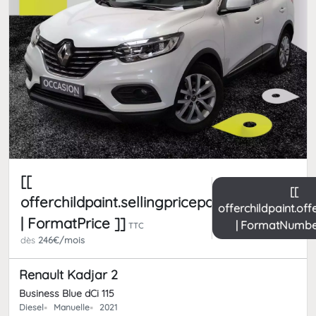
[[
[[
offerchildpaint.sellingpricepart_ttc
offerchildpaint.of
| FormatPrice ]]
| FormatNumbe
TTC
dès
246€/mois
Renault Kadjar 2
Business Blue dCi 115
Diesel
Manuelle
2021