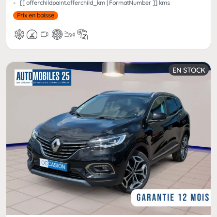
[[ offerchildpaint.offerchild_km | FormatNumber ]] kms
Prix en baisse
EN STOCK