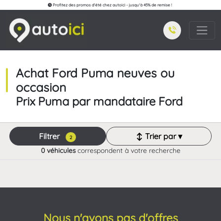
Profitez des promos d'été chez autoici - jusqu'à 45% de remise !
Achat Ford Puma neuves ou
occasion
Prix Puma par mandataire Ford
Filtrer
↕ Trier par ▾
2
0 véhicules
correspondent à votre recherche
Nous n'avons pas d'offres