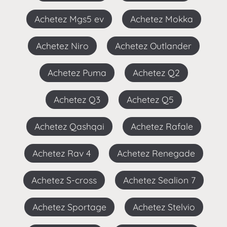
Achetez Mgs5 ev
Achetez Mokka
Achetez Niro
Achetez Outlander
Achetez Puma
Achetez Q2
Achetez Q3
Achetez Q5
Achetez Qashqai
Achetez Rafale
Achetez Rav 4
Achetez Renegade
Achetez S-cross
Achetez Sealion 7
Achetez Sportage
Achetez Stelvio