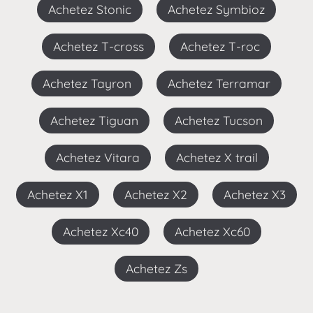
Achetez Stonic
Achetez Symbioz
Achetez T-cross
Achetez T-roc
Achetez Tayron
Achetez Terramar
Achetez Tiguan
Achetez Tucson
Achetez Vitara
Achetez X trail
Achetez X1
Achetez X2
Achetez X3
Achetez Xc40
Achetez Xc60
Achetez Zs