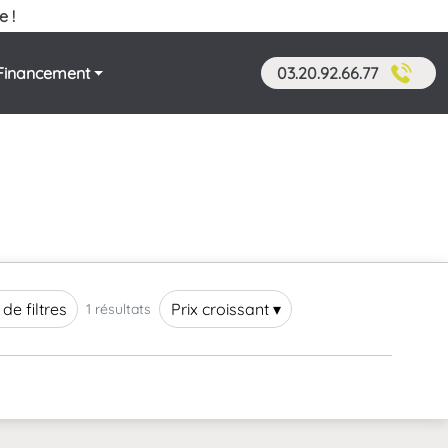
e !
Financement
03.20.92.66.77
 de filtres
Prix croissant ▾
1 résultats