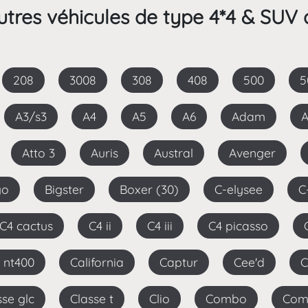
tres véhicules de type 4*4 & SUV 
208
3008
308
408
500
A3/s3
A4
A5
A6
Adam
Atto 3
Auris
Austral
Avenger
go
Bigster
Boxer (30)
C-elysee
C4 cactus
C4 ii
C4 iii
C4 picasso
r nt400
California
Captur
Cee'd
asse glc
Classe t
Clio
Combo
Com