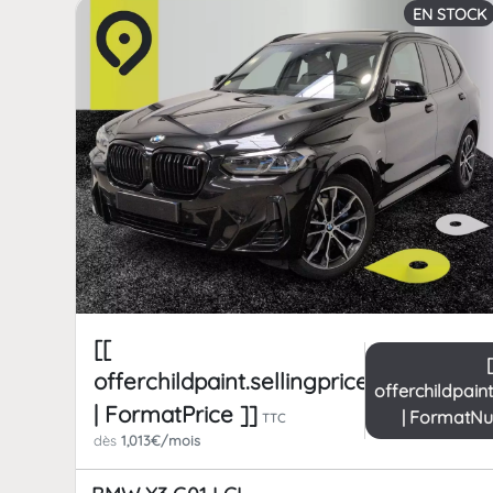
EN STOCK
[[
offerchildpaint.sellingpricepart_ttc
offerchildpain
| FormatPrice ]]
| FormatN
TTC
dès
1,013€/mois