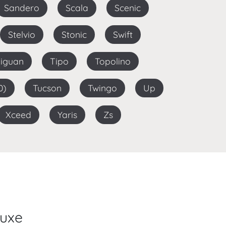
Sandero
Scala
Scenic
Stelvio
Stonic
Swift
Tiguan
Tipo
Topolino
0)
Tucson
Twingo
Up
Xceed
Yaris
Zs
Luxe