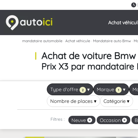
Achat véhicu
mandataire automobile
›
Achat véhicule
›
Mandataire auto Bmw
›
Ma
Achat de voiture Bmw
Prix X3 par mandatair
Type d'offre
▾
Marque
▾
M
2
1
Nombre de places
▾
Catégorie
▾
Filtres :
Neuve
Occasion