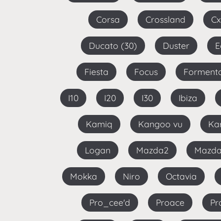
Corsa
Crossland
C
Ducato (30)
Duster
Fiesta
Focus
Forment
I10
I20
I30
Ibiza
Kamiq
Kangoo vu
K
Logan
Mazda2
Mazd
Mokka
Niro
Octavia
Pro_cee'd
Proace
P