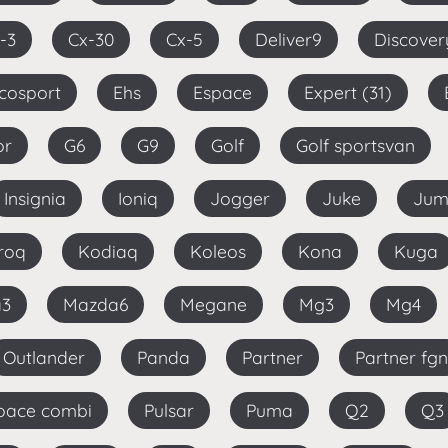
x-3
Cx-30
Cx-5
Deliver9
Discover
Ecosport
Ehs
Espace
Expert (31)
or
G6
G9
Golf
Golf sportsvan
Insignia
Ioniq
Jogger
Juke
Ju
aroq
Kodiaq
Koleos
Kona
Kuga
a3
Mazda6
Megane
Mg3
Mg4
Outlander
Panda
Partner
Partner fgn
roace combi
Pulsar
Puma
Q2
Q3