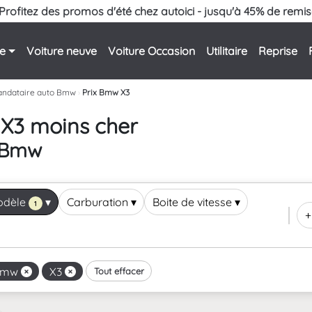
Profitez des promos d'été chez autoici - jusqu'à 45% de remis
le
Voiture neuve
Voiture Occasion
Utilitaire
Reprise
ndataire auto Bmw
›
Prix Bmw X3
 X3 moins cher
e Bmw
odèle
▾
Carburation
▾
Boite de vitesse
▾
1
+
Bmw
X3
Tout effacer