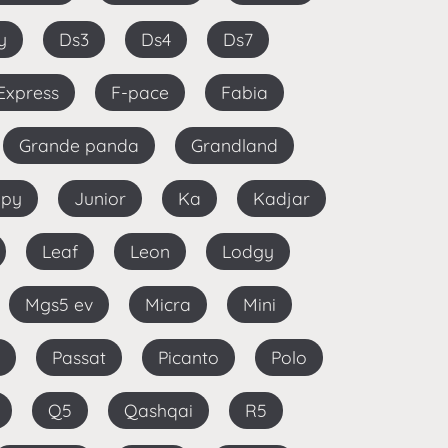
y
Ds3
Ds4
Ds7
Express
F-pace
Fabia
Grande panda
Grandland
mpy
Junior
Ka
Kadjar
Leaf
Leon
Lodgy
Mgs5 ev
Micra
Mini
Passat
Picanto
Polo
Q5
Qashqai
R5