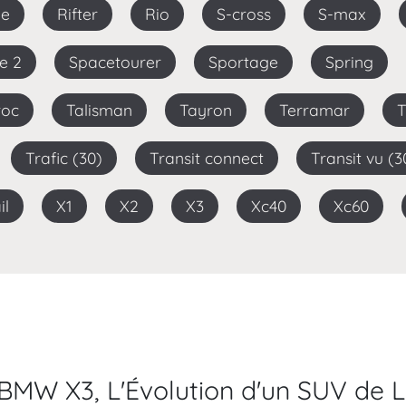
de
Rifter
Rio
S-cross
S-max
ie 2
Spacetourer
Sportage
Spring
-roc
Talisman
Tayron
Terramar
Trafic (30)
Transit connect
Transit vu (3
il
X1
X2
X3
Xc40
Xc60
BMW X3, L'Évolution d'un SUV de 