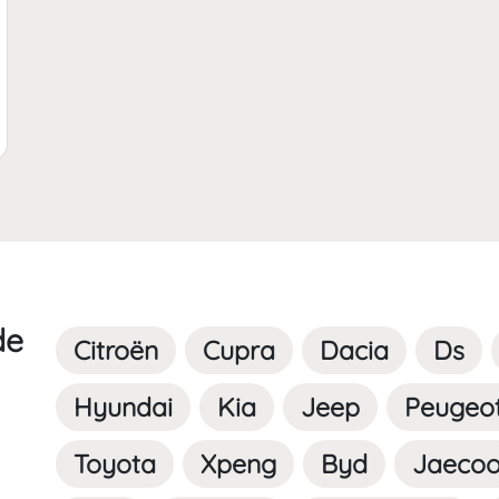
.offerchild_km | FormatNumber ]] kms
de
Citroën
Cupra
Dacia
Ds
Hyundai
Kia
Jeep
Peugeo
Toyota
Xpeng
Byd
Jaeco