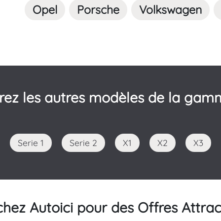
Opel
Porsche
Volkswagen
rez les autres modèles de la ga
Serie 1
Serie 2
X1
X2
X3
ez Autoici pour des Offres Attract