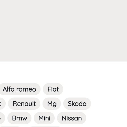
Alfa romeo
Fiat
t
Renault
Mg
Skoda
o
Bmw
Mini
Nissan