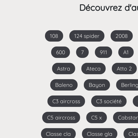
Découvrez d'au
108
124 spider
2008
600
7
911
A1
Astra
Ateca
Atto 2
Baleno
Bayon
Berlin
C3 aircross
C3 société
C5 aircross
C5 x
Cabsta
Classe cla
Classe gla
Cl