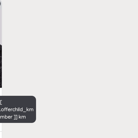
[[
t.offerchild_km
umber ]] km