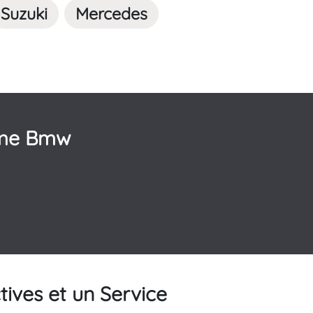
Suzuki
Mercedes
mme Bmw
ives et un Service