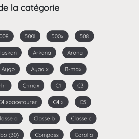
de la catégorie
5008
500l
500x
508
Alaskan
Arkana
Arona
Aygo
Aygo x
B-max
C-hr
C-max
C1
C3
C4 spacetourer
C4 x
C5
Classe a
Classe b
Classe c
bo (30)
Compass
Corolla