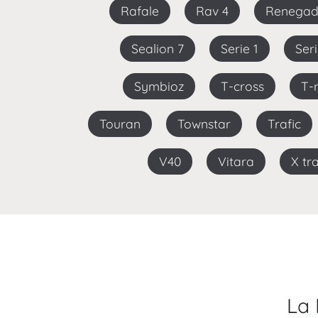
Rafale
Rav 4
Renega
Sealion 7
Serie 1
Ser
Symbioz
T-cross
T
Touran
Townstar
Trafic
V40
Vitara
X tra
La 