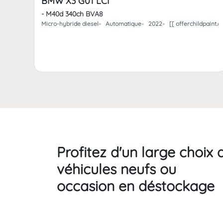
BMW X3 G01 LCI
- M40d 340ch BVA8
Micro-hybride diesel
Automatique
2022
[[ offerchildpaint
Profitez d'un large choix 
véhicules neufs ou
occasion en déstockage