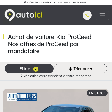
Profitez des promos d'été chez autoici - jusqu'à 45% de remise !
Achat de voiture Kia ProCeed
Nos offres de ProCeed par
mandataire
Filtrer
↕ Trier par ▾
4
2 véhicules
correspondent à votre recherche
EN STOCK