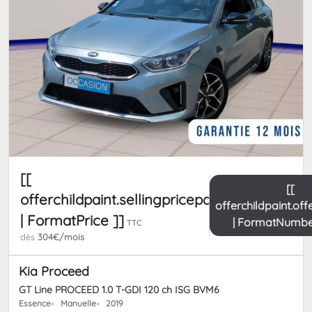
[[
[[
offerchildpaint.sellingpricepart_ttc
offerchildpaint.of
| FormatPrice ]]
| FormatNumbe
TTC
dès
304€/mois
Kia Proceed
GT Line PROCEED 1.0 T-GDI 120 ch ISG BVM6
Essence
Manuelle
2019