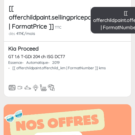
[[
[[
offerchildpaint.sellingpricepart_ttc
offerchildpaint.of
| FormatPrice ]]
| FormatNumbe
TTC
dès
411€/mois
Kia Proceed
GT 1.6 T-GDi 204 ch ISG DCT7
Essence
Automatique
2019
[[ offerchildpaint.offerchild_km | FormatNumber ]] kms