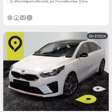
[[ offerchildpaint.offerchild_km | FormatNumber ]] kms
EN STOCK