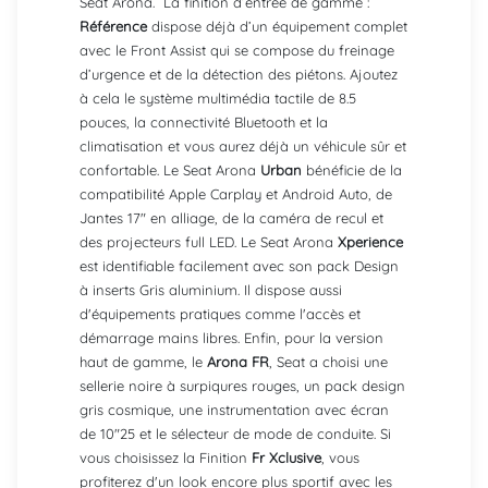
Seat Arona. La finition d’entrée de gamme :
Référence
dispose déjà d’un équipement complet
avec le Front Assist qui se compose du freinage
d’urgence et de la détection des piétons. Ajoutez
à cela le système multimédia tactile de 8.5
pouces, la connectivité Bluetooth et la
climatisation et vous aurez déjà un véhicule sûr et
confortable. Le Seat Arona
Urban
bénéficie de la
compatibilité Apple Carplay et Android Auto, de
Jantes 17" en alliage, de la caméra de recul et
des projecteurs full LED. Le Seat Arona
Xperience
est identifiable facilement avec son pack Design
à inserts Gris aluminium. Il dispose aussi
d'équipements pratiques comme l'accès et
démarrage mains libres. Enfin, pour la version
haut de gamme, le
Arona FR
, Seat a choisi une
sellerie noire à surpiqures rouges, un pack design
gris cosmique, une instrumentation avec écran
de 10"25 et le sélecteur de mode de conduite. Si
vous choisissez la Finition
Fr Xclusive
, vous
profiterez d'un look encore plus sportif avec les