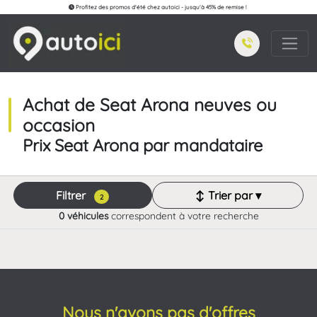
Profitez des promos d'été chez autoici - jusqu'à 45% de remise !
Achat de Seat Arona neuves ou
occasion
Prix Seat Arona par mandataire
Filtrer
↕ Trier par ▾
2
0 véhicules
correspondent à votre recherche
Nous n'avons pas d'offres