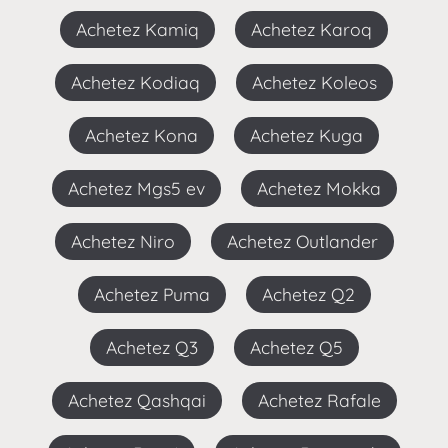
Achetez Kamiq
Achetez Karoq
Achetez Kodiaq
Achetez Koleos
Achetez Kona
Achetez Kuga
Achetez Mgs5 ev
Achetez Mokka
Achetez Niro
Achetez Outlander
Achetez Puma
Achetez Q2
Achetez Q3
Achetez Q5
Achetez Qashqai
Achetez Rafale