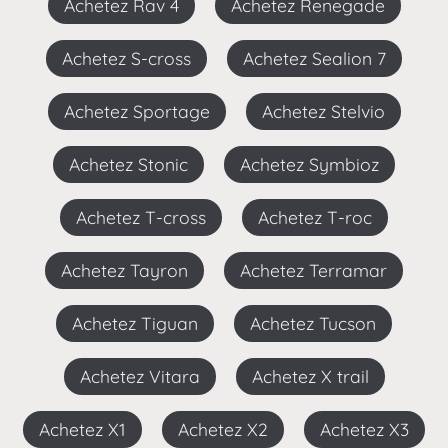
Achetez Rav 4
Achetez Renegade
Achetez S-cross
Achetez Sealion 7
Achetez Sportage
Achetez Stelvio
Achetez Stonic
Achetez Symbioz
Achetez T-cross
Achetez T-roc
Achetez Tayron
Achetez Terramar
Achetez Tiguan
Achetez Tucson
Achetez Vitara
Achetez X trail
Achetez X1
Achetez X2
Achetez X3