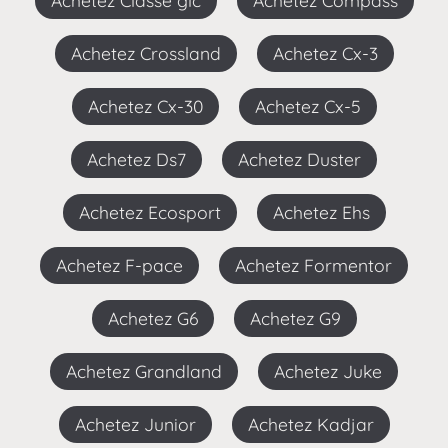
Achetez Classe glc
Achetez Compass
Achetez Crossland
Achetez Cx-3
Achetez Cx-30
Achetez Cx-5
Achetez Ds7
Achetez Duster
Achetez Ecosport
Achetez Ehs
Achetez F-pace
Achetez Formentor
Achetez G6
Achetez G9
Achetez Grandland
Achetez Juke
Achetez Junior
Achetez Kadjar