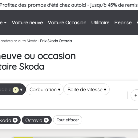
Profitez des promos d'été chez autoici - jusqu'à 45% de remis
le
Voiture neuve
Voiture Occasion
Utilitaire
Reprise
andataire auto Skoda
›
Prix Skoda Octavia
neuve ou occasion
taire Skoda
odèle
▾
Carburation
▾
Boite de vitesse
▾
1
+
koda
Octavia
Tout effacer