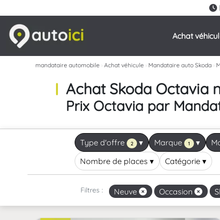
Achat véhicu
mandataire automobile
›
Achat véhicule
›
Mandataire auto Skoda
›
M
Achat Skoda Octavia 
Prix Octavia par Manda
Type d'offre
▾
Marque
▾
M
2
1
Nombre de places
▾
Catégorie
▾
Filtres :
Neuve
Occasion
S