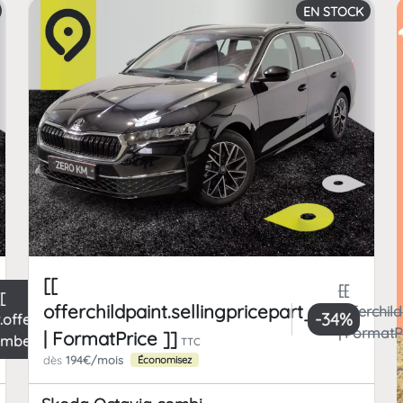
EN STOCK
[[
[[
[[
offerchildpaint.sellingpricepart_ttc
offerchild
-34%
t.offerchild_km
| FormatPr
| FormatPrice ]]
umber ]] km
TTC
dès
194€/mois
Économisez