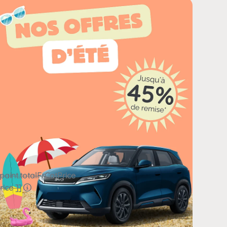
paint.totalFrCatPrice
ice ]]