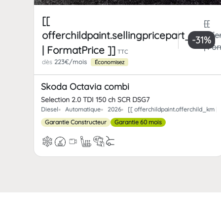
[[
[[
offerchildpaint.sellingpricepart_ttc
offe
-31%
| Fo
| FormatPrice ]]
TTC
dès
223€/mois
Économisez
Skoda Octavia combi
Selection 2.0 TDI 150 ch SCR DSG7
Diesel
Automatique
2026
[[ offerchildpaint.offerchild_km
Garantie Constructeur
Garantie 60 mois