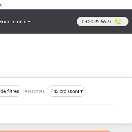
e !
Financement
03.20.92.66.77
 de filtres
Prix croissant ▾
4 résultats