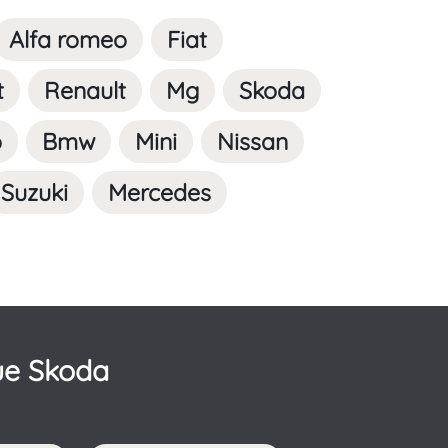
Alfa romeo
Fiat
t
Renault
Mg
Skoda
o
Bmw
Mini
Nissan
Suzuki
Mercedes
ue Skoda