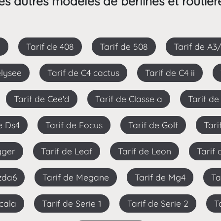
es autres modèles de berlines et routièr
8
Tarif de 408
Tarif de 508
Tarif de A3
elysee
Tarif de C4 cactus
Tarif de C4 ii
Tarif de Cee'd
Tarif de Classe a
Tarif d
de Ds4
Tarif de Focus
Tarif de Golf
Tar
gger
Tarif de Leaf
Tarif de Leon
Tarif
azda6
Tarif de Megane
Tarif de Mg4
T
Scala
Tarif de Serie 1
Tarif de Serie 2