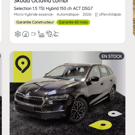
Skoda Octavia combi
Selection 1.5 TSI Hybrid 150 ch ACT DSG7
nt.offerchild_km | FormatNumber ]] kms
Micro-hybride essence
Automatique
2026
[[ offerchildpaint.offe
Garantie Constructeur
Garantie 60 mois
EN STOCK