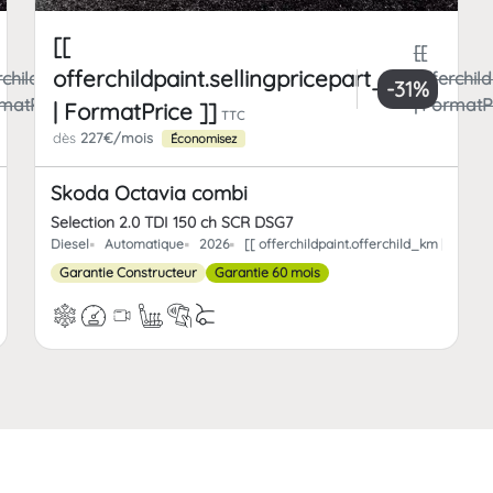
[[
[[
offerchildpaint.sellingpricepart_ttc
rchildpaint.totalFrCatPrice
offerchild
-31%
rmatPrice ]]
| FormatPr
| FormatPrice ]]
TTC
dès
227€/mois
Économisez
Skoda Octavia combi
Selection 2.0 TDI 150 ch SCR DSG7
 | FormatNumber ]] kms
Diesel
Automatique
2026
[[ offerchildpaint.offerchild_km | Form
Garantie Constructeur
Garantie 60 mois