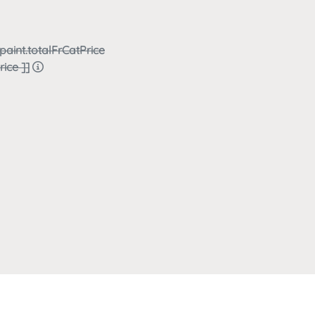
paint.totalFrCatPrice
ice ]]
atNumber ]] kms