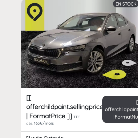
EN STOCK
[[
offerchildpaint.sellingpricepart_ttc
offerchildpain
| FormatPrice ]]
| FormatN
TTC
dès
163€/mois