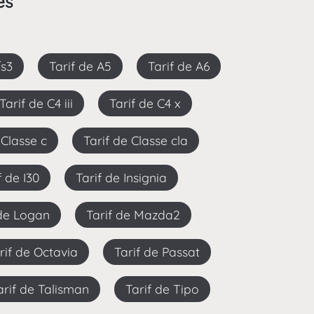
es
/s3
Tarif de A5
Tarif de A6
Tarif de C4 iii
Tarif de C4 x
e Classe c
Tarif de Classe cla
if de I30
Tarif de Insignia
 de Logan
Tarif de Mazda2
arif de Octavia
Tarif de Passat
Tarif de Talisman
Tarif de Tipo