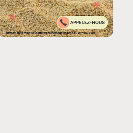
rchild_km | FormatNumber ]] kms