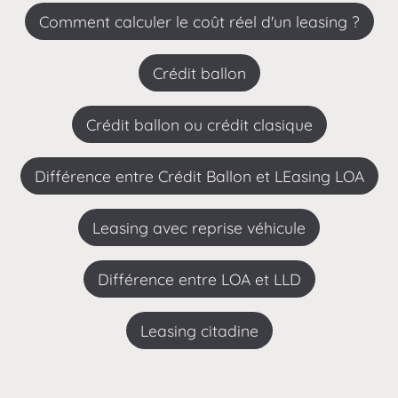
Comment calculer le coût réel d'un leasing ?
Crédit ballon
Crédit ballon ou crédit clasique
Différence entre Crédit Ballon et LEasing LOA
leasing avec reprise véhicule
Différence entre LOA et LLD
leasing citadine