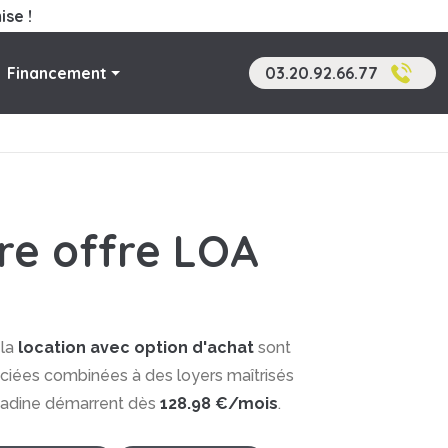
ise !
Financement
03.20.92.66.77
ure offre LOA
 la
location avec option d'achat
sont
ociées combinées à des loyers maîtrisés
citadine démarrent dès
128.98 €/mois
.