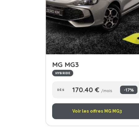
MG MG3
HYBRIDE
170.40 €
-17%
DÈS
/mois
Voir les offres MG MG3