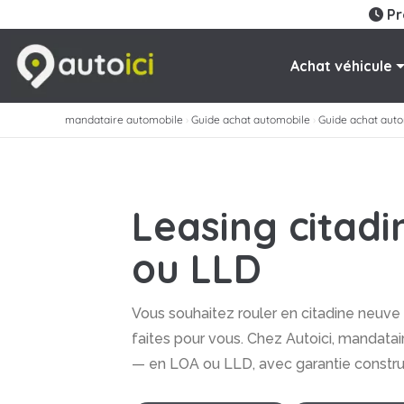
Pr
Achat véhicule
mandataire automobile
›
Guide achat automobile
›
Guide achat aut
Leasing citadi
ou LLD
Vous souhaitez rouler en citadine neuve 
faites pour vous. Chez Autoici, mandata
— en LOA ou LLD, avec garantie construc