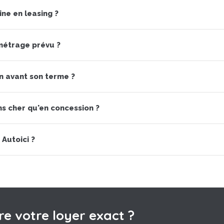
ine en leasing ?
ométrage prévu ?
on avant son terme ?
ns cher qu'en concession ?
 Autoici ?
e votre loyer exact ?