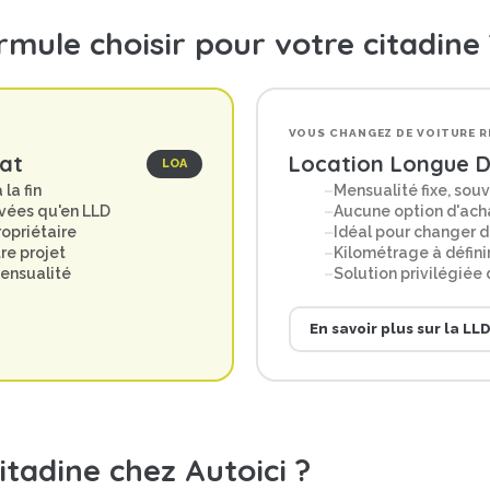
rmule choisir pour votre citadine 
VOUS CHANGEZ DE VOITURE R
at
Location Longue 
LOA
la fin
Mensualité fixe, souv
vées qu'en LLD
Aucune option d'acha
ropriétaire
Idéal pour changer de
re projet
Kilométrage à définir
mensualité
Solution privilégiée
En savoir plus sur la LL
itadine chez Autoici ?