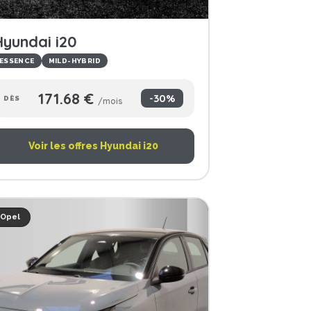
yundai i20
ESSENCE
MILD-HYBRID
171.68 €
-30%
DÈS
/mois
Voir les offres Hyundai i20
Opel