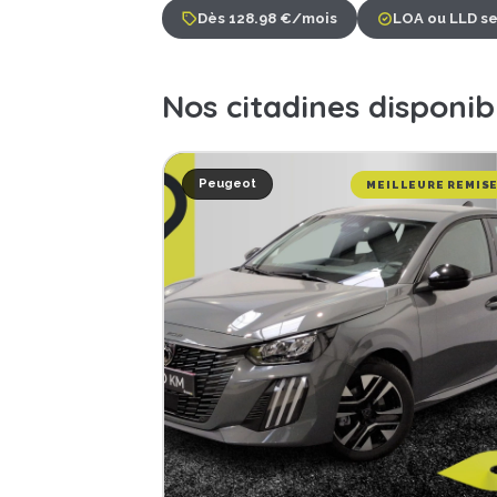
Dès 128.98 €/mois
LOA ou LLD se
Nos citadines disponib
Peugeot
MEILLEURE REMIS