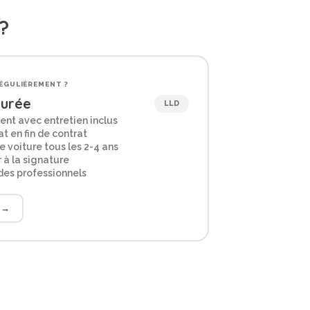
?
ÉGULIÈREMENT ?
Durée
LLD
ent avec entretien inclus
t en fin de contrat
 voiture tous les 2-4 ans
 à la signature
 des professionnels
D
→