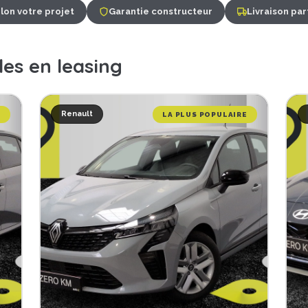
lon votre projet
Garantie constructeur
Livraison pa
les en leasing
Renault
E
LA PLUS POPULAIRE