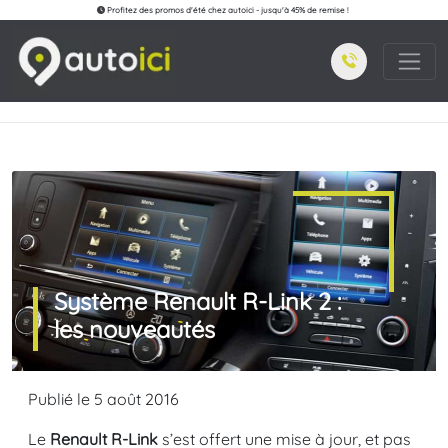
Profitez des promos d'été chez autoici - jusqu'à 45% de remise !
Système Renault R-Link 2 :
les nouveautés
Publié le 5 août 2016
Le
Renault R-Link
s’est offert une mise à jour, et pas