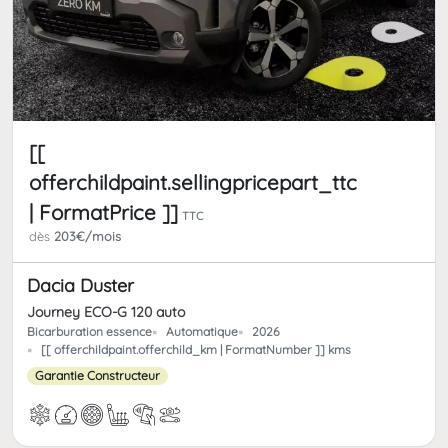
[[
offerchildpaint.sellingpricepart_ttc
| FormatPrice ]]
TTC
dès
203€/mois
Dacia Duster
Journey ECO-G 120 auto
Bicarburation essence
Automatique
2026
[[ offerchildpaint.offerchild_km | FormatNumber ]] kms
Garantie Constructeur