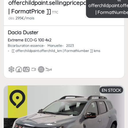
offerchildpaint.sellingpricepart_ttc
offerchildpaint.of
| FormatPrice ]]
| FormatNumbe
TTC
dès
295€/mois
Dacia Duster
Extreme ECO-G 100 4x2
Bicarburation essence
Manuelle
2023
[[ offerchildpaint.offerchild_km | FormatNumber ]] kms
EN STOCK