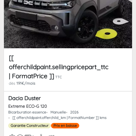
[[
offerchildpaint.sellingpricepart_ttc
| FormatPrice ]]
TTC
dès
191€/mois
Dacia Duster
Extreme ECO-G 120
Bicarburation essence
Manuelle
2026
[[ offerchildpaint.offerchild_km | FormatNumber ]] kms
Garantie Constructeur
Prix en baisse