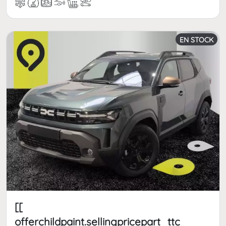
EN STOCK
[[
offerchildpaint.sellingpricepart_ttc