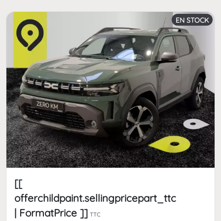
EN STOCK
[[
offerchildpaint.sellingpricepart_ttc
| FormatPrice ]]
TTC