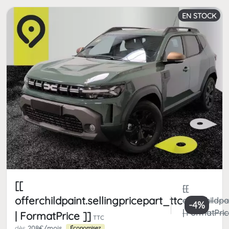
EN STOCK
[[
[[
offerchildpaint.sellingpricepart_ttc
offerchildpa
-4%
| FormatPric
| FormatPrice ]]
TTC
dès
208€/mois
Économisez