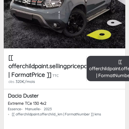
[[
[[
offerchildpaint.sellingpricepart_ttc
offerchildpaint.of
| FormatPrice ]]
| FormatNumbe
TTC
dès
320€/mois
Dacia Duster
Extreme TCe 130 4x2
Essence
Manuelle
2023
[[ offerchildpaint.offerchild_km | FormatNumber ]] kms