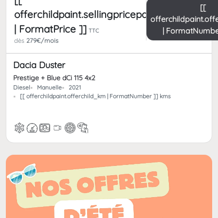
[[
offerchildpaint.sellingpricepart_ttc
offerchildpaint.of
| FormatPrice ]]
| FormatNumbe
TTC
dès
279€/mois
Dacia Duster
Prestige + Blue dCi 115 4x2
Diesel
Manuelle
2021
[[ offerchildpaint.offerchild_km | FormatNumber ]] kms