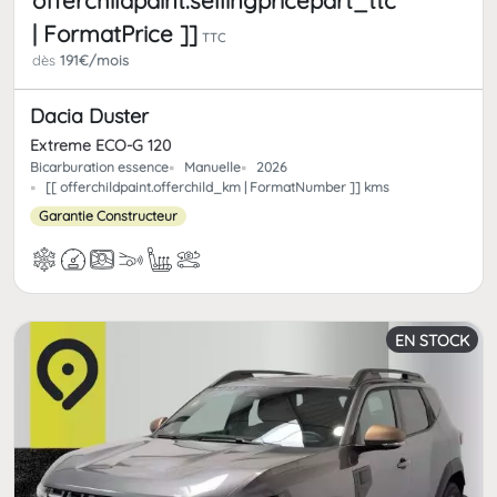
offerchildpaint.sellingpricepart_ttc
| FormatPrice ]]
TTC
dès
191€/mois
Dacia Duster
Extreme ECO-G 120
Bicarburation essence
Manuelle
2026
[[ offerchildpaint.offerchild_km | FormatNumber ]] kms
Garantie Constructeur
EN STOCK