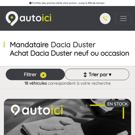
Profitez des promos d'été chez autoici - jusqu'à 45% de remise !
Mandataire
Dacia Duster
Achat Dacia Duster neuf ou occasion
Filtrer
↕ Trier par ▾
4
18 véhicules
correspondent à votre recherche
EN STOCK