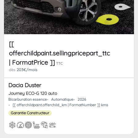
[[
offerchildpaint.sellingpricepart_ttc
| FormatPrice ]]
TTC
dès
203€/mois
Dacia Duster
Journey ECO-G 120 auto
Bicarburation essence
Automatique
2026
[[ offerchildpaint.offerchild_km | FormatNumber ]] kms
Garantie Constructeur