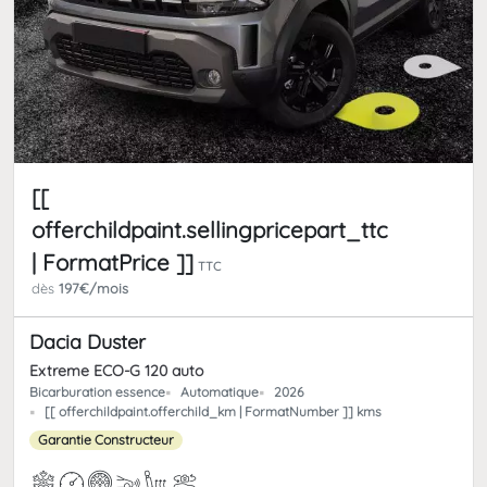
[[
offerchildpaint.sellingpricepart_ttc
| FormatPrice ]]
TTC
dès
197€/mois
Dacia Duster
Extreme ECO-G 120 auto
Bicarburation essence
Automatique
2026
[[ offerchildpaint.offerchild_km | FormatNumber ]] kms
Garantie Constructeur