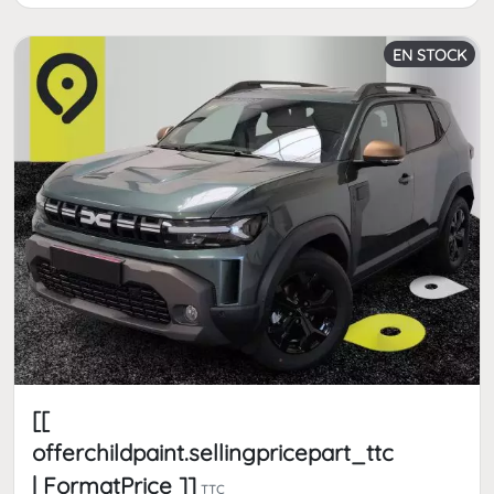
EN STOCK
[[
offerchildpaint.sellingpricepart_ttc
| FormatPrice ]]
TTC