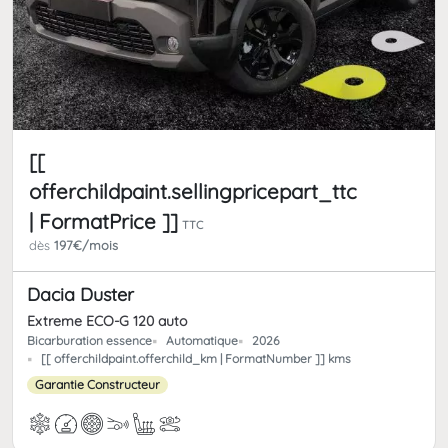
[[
offerchildpaint.sellingpricepart_ttc
| FormatPrice ]]
TTC
dès
197€/mois
Dacia Duster
Extreme ECO-G 120 auto
Bicarburation essence
Automatique
2026
[[ offerchildpaint.offerchild_km | FormatNumber ]] kms
Garantie Constructeur