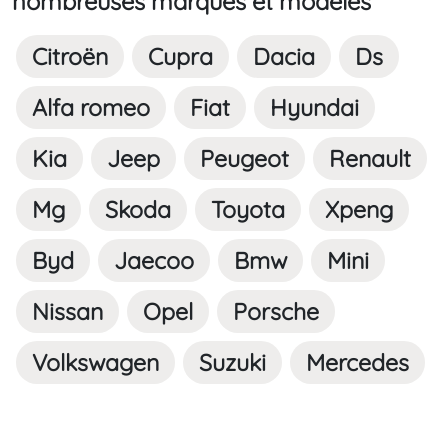
nombreuses marques et modèles
Citroën
Cupra
Dacia
Ds
Alfa romeo
Fiat
Hyundai
Kia
Jeep
Peugeot
Renault
Mg
Skoda
Toyota
Xpeng
Byd
Jaecoo
Bmw
Mini
Nissan
Opel
Porsche
Volkswagen
Suzuki
Mercedes