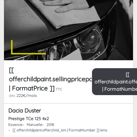
[[
[[
offerchildpaint.sellingpricepart_ttc
offerchildpaint.of
| FormatPrice ]]
| FormatNumbe
TTC
dès
222€/mois
Dacia Duster
Prestige TCe 125 4x2
Essence
Manuelle
2018
[[ offerchildpaint.offerchild_km | FormatNumber ]] kms