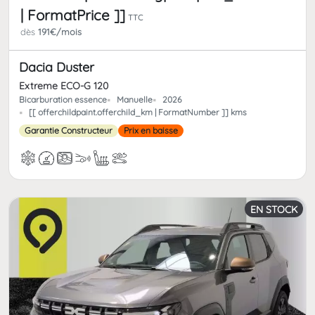
| FormatPrice ]]
TTC
dès
191€/mois
Dacia Duster
Extreme ECO-G 120
Bicarburation essence
Manuelle
2026
[[ offerchildpaint.offerchild_km | FormatNumber ]] kms
Garantie Constructeur
Prix en baisse
EN STOCK