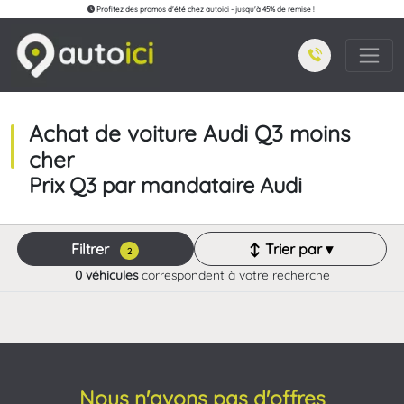
Profitez des promos d'été chez autoici - jusqu'à 45% de remise !
Achat de voiture Audi Q3 moins
cher
Prix Q3 par mandataire Audi
Filtrer
↕ Trier par ▾
2
0 véhicules
correspondent à votre recherche
Nous n'avons pas d'offres