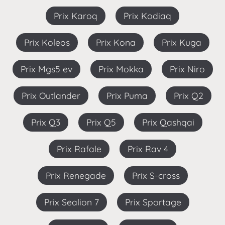
Prix Karoq
Prix Kodiaq
Prix Koleos
Prix Kona
Prix Kuga
Prix Mgs5 ev
Prix Mokka
Prix Niro
Prix Outlander
Prix Puma
Prix Q2
Prix Q3
Prix Q5
Prix Qashqai
Prix Rafale
Prix Rav 4
Prix Renegade
Prix S-cross
Prix Sealion 7
Prix Sportage