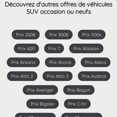
Découvrez d'autres offres de véhicules
SUV occasion ou neufs
Prix 2008
Prix 3008
Prix 500x
Prix 600
Prix 7
Prix Alaskan
Prix Arkana
Prix Arona
Prix Ateca
Prix Atto 2
Prix Atto 3
Prix Austral
Prix Avenger
Prix Bayon
Prix Bigster
Prix C-hr