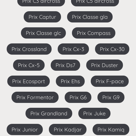
Prix C3 aircross
Prix C5 aircross
Prix Captur
Prix Classe gla
Prix Classe glc
Prix Compass
Prix Crossland
Prix Cx-3
Prix Cx-30
Prix Cx-5
Prix Ds7
Prix Duster
Prix Ecosport
Prix Ehs
Prix F-pace
Prix Formentor
Prix G6
Prix G9
Prix Grandland
Prix Juke
Prix Junior
Prix Kadjar
Prix Kamiq