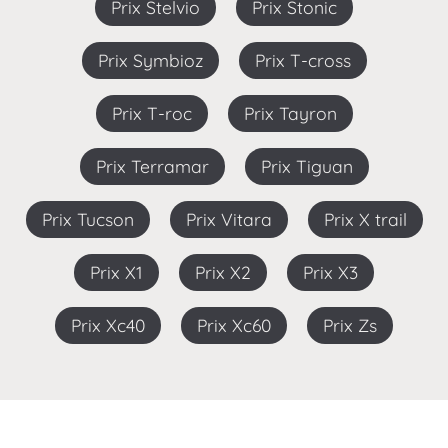
Prix Stelvio
Prix Stonic
Prix Symbioz
Prix T-cross
Prix T-roc
Prix Tayron
Prix Terramar
Prix Tiguan
Prix Tucson
Prix Vitara
Prix X trail
Prix X1
Prix X2
Prix X3
Prix Xc40
Prix Xc60
Prix Zs