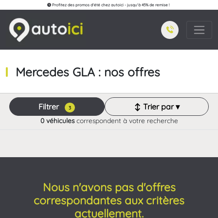
Profitez des promos d'été chez autoici - jusqu'à 45% de remise !
Mercedes GLA : nos offres
Filtrer
↕ Trier par ▾
3
0 véhicules
correspondent à votre recherche
Nous n'avons pas d'offres
correspondantes aux critères
actuellement.