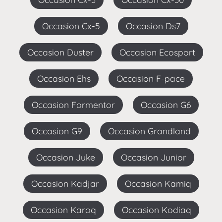
Occasion Cx-5
Occasion Ds7
Occasion Duster
Occasion Ecosport
Occasion Ehs
Occasion F-pace
Occasion Formentor
Occasion G6
Occasion G9
Occasion Grandland
Occasion Juke
Occasion Junior
Occasion Kadjar
Occasion Kamiq
Occasion Karoq
Occasion Kodiaq