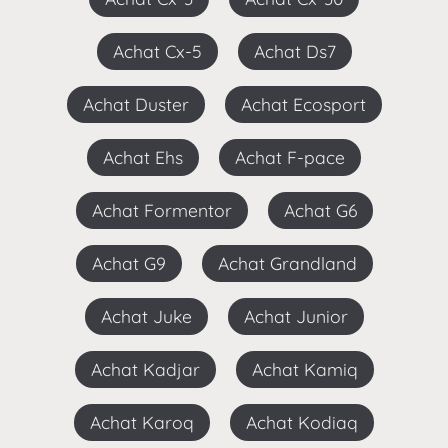
Achat Cx-5
Achat Ds7
Achat Duster
Achat Ecosport
Achat Ehs
Achat F-pace
Achat Formentor
Achat G6
Achat G9
Achat Grandland
Achat Juke
Achat Junior
Achat Kadjar
Achat Kamiq
Achat Karoq
Achat Kodiaq