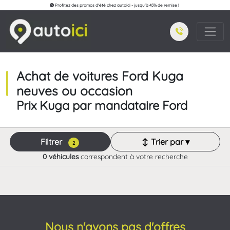
Profitez des promos d'été chez autoici - jusqu'à 45% de remise !
Achat de voitures Ford Kuga
neuves ou occasion
Prix Kuga par mandataire Ford
Filtrer
↕ Trier par ▾
2
0 véhicules
correspondent à votre recherche
Nous n'avons pas d'offres