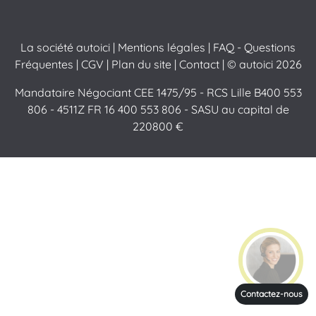
La société autoici
|
Mentions légales
|
FAQ - Questions
Fréquentes
|
CGV
|
Plan du site
|
Contact
| © autoici 2026
Mandataire Négociant CEE 1475/95 - RCS Lille B400 553
806 - 4511Z FR 16 400 553 806 - SASU au capital de
220800 €
Contactez-nous