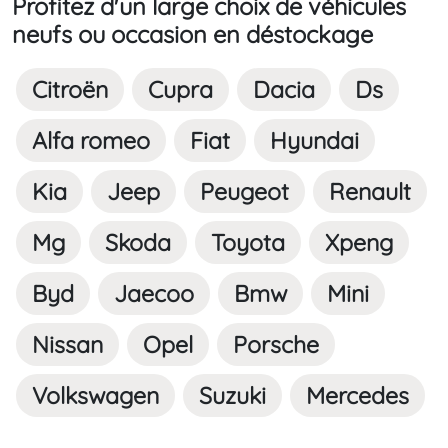
Profitez d'un large choix de véhicules
neufs
ou occasion
en déstockage
Citroën
Cupra
Dacia
Ds
Alfa romeo
Fiat
Hyundai
Kia
Jeep
Peugeot
Renault
Mg
Skoda
Toyota
Xpeng
Byd
Jaecoo
Bmw
Mini
Nissan
Opel
Porsche
Volkswagen
Suzuki
Mercedes