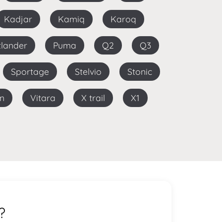
Kadjar
Kamiq
Karoq
utlander
Puma
Q2
Q3
Sportage
Stelvio
Stonic
on
Vitara
X trail
X1
?