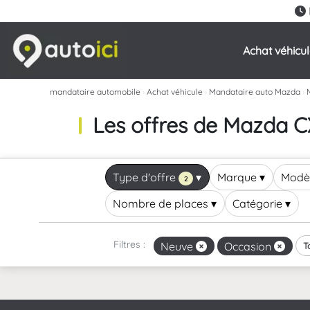
Achat véhicu
mandataire automobile
›
Achat véhicule
›
Mandataire auto Mazda
›
Les offres de Mazda 
Type d'offre
▾
Marque
▾
Modè
2
Nombre de places
▾
Catégorie
▾
Filtres :
Neuve
Occasion
T