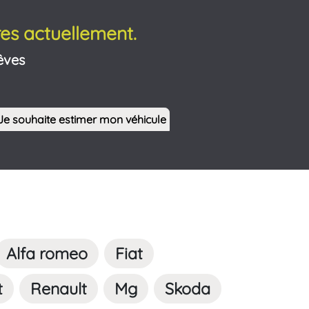
es actuellement.
êves
Je souhaite estimer mon véhicule
Alfa romeo
Fiat
t
Renault
Mg
Skoda