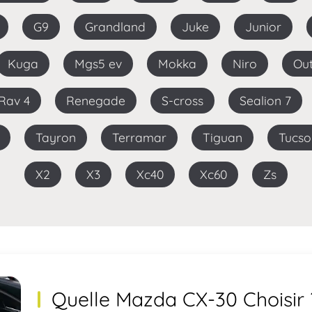
G9
Grandland
Juke
Junior
Kuga
Mgs5 ev
Mokka
Niro
O
Rav 4
Renegade
S-cross
Sealion 7
Tayron
Terramar
Tiguan
Tucs
X2
X3
Xc40
Xc60
Zs
Quelle Mazda CX-30 Choisir 