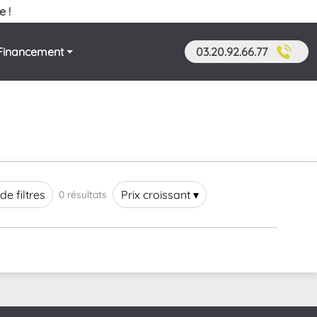
e !
Financement
03.20.92.66.77
de filtres
Prix croissant ▾
0 résultats