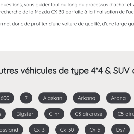
questions, vous guider tout au long du processus d'achat et 
herche de la Mazda CX-30 parfaite à la finalisation de l'ac
met donc de profiter d'une voiture de qualité, d'une large g
tres véhicules de type 4*4 & SUV 
600
7
Alaskan
Arkana
Arona
n
Bigster
C-hr
C3 aircross
C5 air
rossland
Cx-3
Cx-30
Cx-5
Ds7