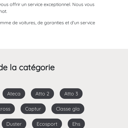
vous offrir un service exceptionnel. Nous vous
hat.
amme de voitures, de garanties et d'un service
de la catégorie
Ateca
Atto 2
Atto 3
cross
Captur
Classe gla
Duster
Ecosport
Ehs