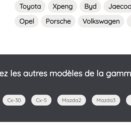
Toyota
Xpeng
Byd
Jaeco
Opel
Porsche
Volkswagen
ez les autres modèles de la gam
Cx-30
Cx-5
Mazda2
Mazda3