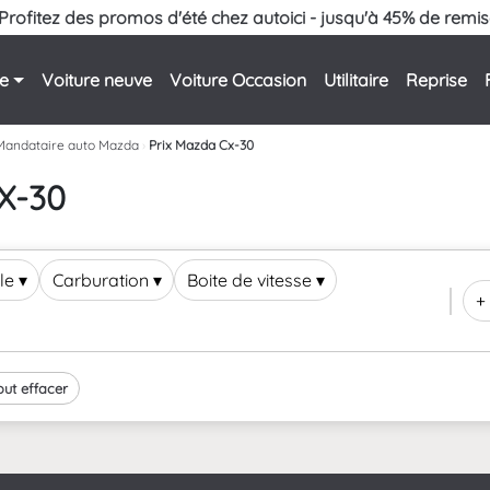
Profitez des promos d'été chez autoici - jusqu'à 45% de remis
le
Voiture neuve
Voiture Occasion
Utilitaire
Reprise
Mandataire auto Mazda
›
Prix Mazda Cx-30
CX-30
le
▾
Carburation
▾
Boite de vitesse
▾
+ 
out effacer