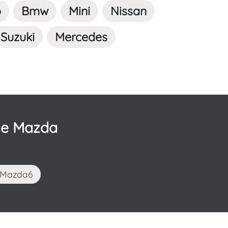
o
Bmw
Mini
Nissan
Suzuki
Mercedes
me Mazda
Mazda6