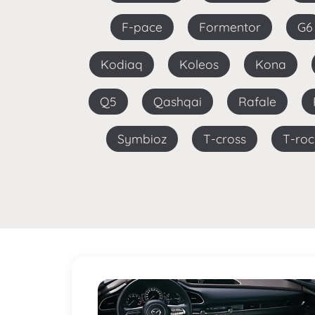
F-pace
Formentor
G6
Kodiaq
Koleos
Kona
Q5
Qashqai
Rafale
Symbioz
T-cross
T-roc