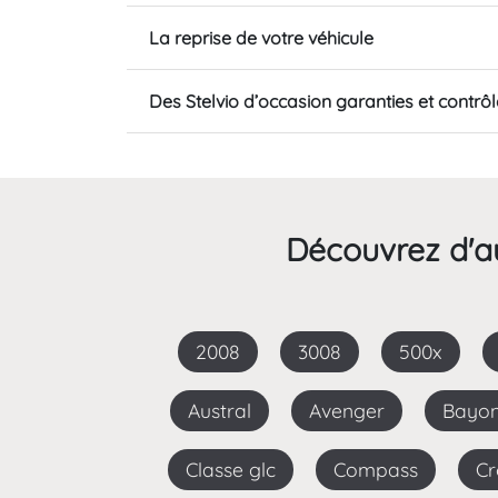
La reprise de votre véhicule
Des Stelvio d’occasion garanties et contrô
Découvrez d'au
2008
3008
500x
Austral
Avenger
Bayo
Classe glc
Compass
C