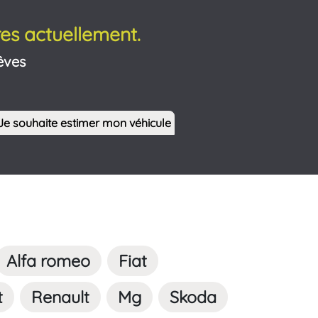
es actuellement.
êves
Je souhaite estimer mon véhicule
Alfa romeo
Fiat
t
Renault
Mg
Skoda