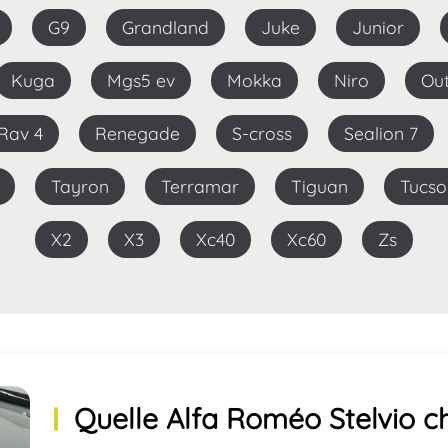
G9
Grandland
Juke
Junior
Kuga
Mgs5 ev
Mokka
Niro
O
Rav 4
Renegade
S-cross
Sealion 7
Tayron
Terramar
Tiguan
Tucs
X2
X3
Xc40
Xc60
Zs
Quelle Alfa Roméo Stelvio ch