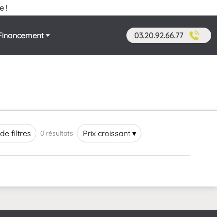
e !
Financement
03.20.92.66.77
de filtres
Prix croissant ▾
0 résultats