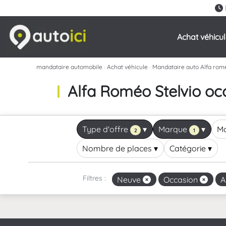
Achat véhicu
mandataire automobile
›
Achat véhicule
›
Mandataire auto Alfa rom
Alfa Roméo Stelvio occ
Type d'offre
▾
Marque
▾
M
2
1
Nombre de places
▾
Catégorie
▾
Filtres :
Neuve
Occasion
A