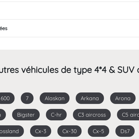
lées
tres véhicules de type 4*4 & SUV 
600
7
Alaskan
Arkana
Arona
n
Bigster
C-hr
C3 aircross
C5 air
rossland
Cx-3
Cx-30
Cx-5
Ds7