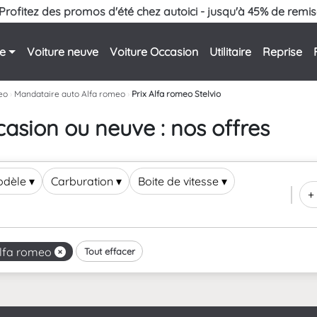
Profitez des promos d'été chez autoici - jusqu'à 45% de remis
le
Voiture neuve
Voiture Occasion
Utilitaire
Reprise
eo
›
Mandataire auto Alfa romeo
›
Prix Alfa romeo Stelvio
asion ou neuve : nos offres
odèle
▾
Carburation
▾
Boite de vitesse
▾
+ 
lfa romeo
Tout effacer