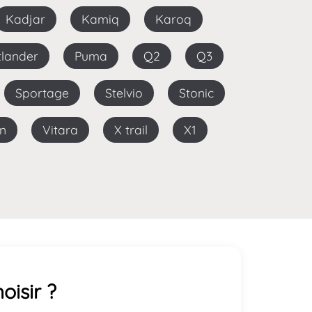
Kadjar
Kamiq
Karoq
utlander
Puma
Q2
Q3
Sportage
Stelvio
Stonic
on
Vitara
X trail
X1
oisir ?