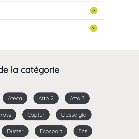
de la catégorie
Ateca
Atto 2
Atto 3
cross
Captur
Classe gla
Duster
Ecosport
Ehs