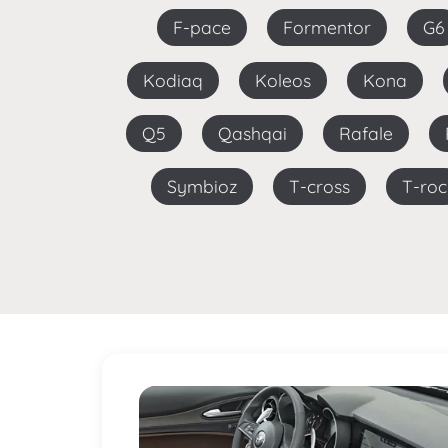
F-pace
Formentor
G6
Kodiaq
Koleos
Kona
Q5
Qashqai
Rafale
Symbioz
T-cross
T-roc