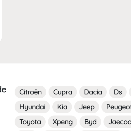
nt.offerchild_km | FormatNumber ]] kms
de
Citroën
Cupra
Dacia
Ds
Hyundai
Kia
Jeep
Peugeo
Toyota
Xpeng
Byd
Jaeco