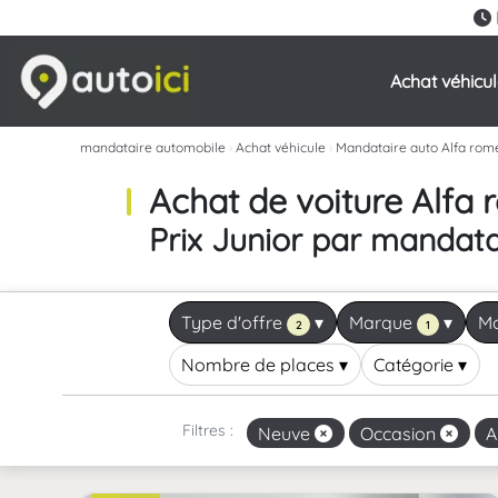
Achat véhicu
mandataire automobile
›
Achat véhicule
›
Mandataire auto Alfa rom
Achat de voiture Alfa
Prix Junior par mandata
Type d'offre
▾
Marque
▾
M
2
1
Nombre de places
▾
Catégorie
▾
Filtres :
Neuve
Occasion
A