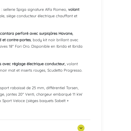
d : sellerie Spiga signature Alfa Romeo,
volant
e, siège conducteur électrique chauffant et
Alcantara perforé avec surpiqûres Havane,
d et contre-portes
, body kit noir brillant avec
ives 18" Fori Oro. Disponible en Ibrida et Ibrida
s avec réglage électrique conducteur,
volant
noir mat et inserts rouges, Scudetto Progresso.
sport rabaissé de 25 mm, différentiel Torsen,
ouge, jantes 20" Venti, chargeur embarqué 11 kW
ck Sport Veloce (sièges baquets Sabelt +