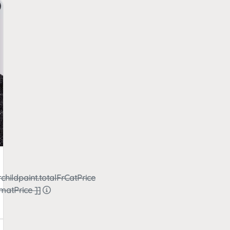
rchildpaint.totalFrCatPrice
rmatPrice ]]