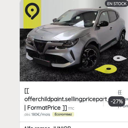
EN STOCK
[[
[[
offerchildpaint.sellingpricepart_ttc
offe
-27%
| Fo
| FormatPrice ]]
TTC
dès
180€/mois
Économisez