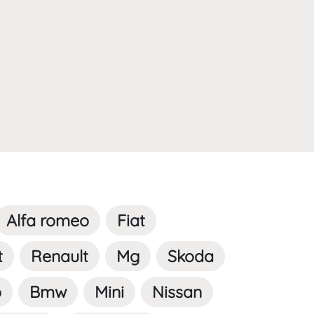
Alfa romeo
Fiat
t
Renault
Mg
Skoda
o
Bmw
Mini
Nissan