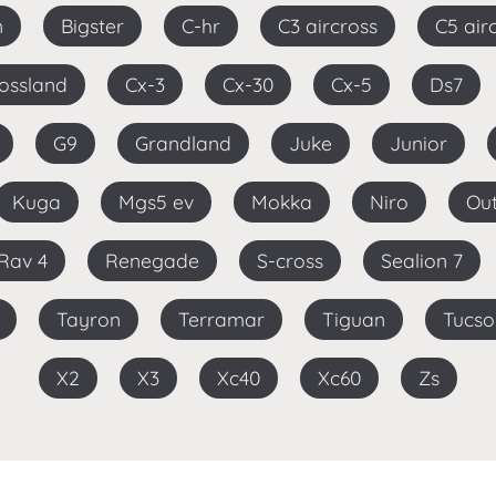
n
Bigster
C-hr
C3 aircross
C5 air
rossland
Cx-3
Cx-30
Cx-5
Ds7
G9
Grandland
Juke
Junior
Kuga
Mgs5 ev
Mokka
Niro
O
Rav 4
Renegade
S-cross
Sealion 7
Tayron
Terramar
Tiguan
Tucs
X2
X3
Xc40
Xc60
Zs