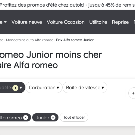
Profitez des promos d'été chez autoici - jusqu'à 45% de remis
le
Voiture neuve
Voiture Occasion
Utilitaire
Reprise
eo
›
Mandataire auto Alfa romeo
›
Prix Alfa romeo Junior
 romeo Junior moins cher
ire Alfa romeo
odèle
▾
Carburation
▾
Boite de vitesse
▾
1
+
lfa romeo
Junior
Tout effacer