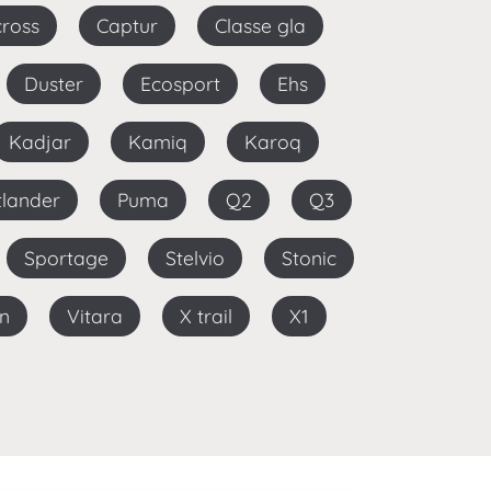
cross
Captur
Classe gla
Duster
Ecosport
Ehs
Kadjar
Kamiq
Karoq
utlander
Puma
Q2
Q3
Sportage
Stelvio
Stonic
on
Vitara
X trail
X1