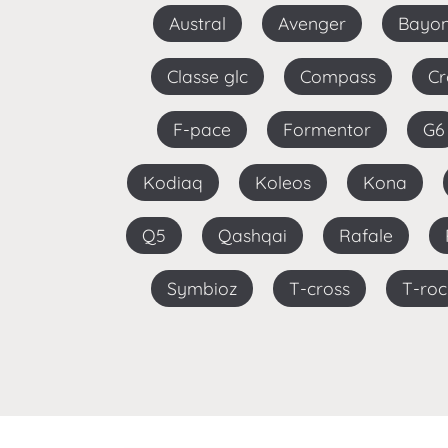
Austral
Avenger
Bayo
Classe glc
Compass
C
F-pace
Formentor
G6
Kodiaq
Koleos
Kona
Q5
Qashqai
Rafale
Symbioz
T-cross
T-roc