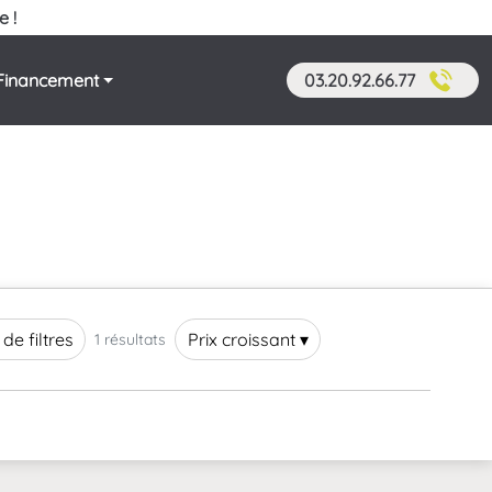
e !
Financement
03.20.92.66.77
 de filtres
Prix croissant ▾
1 résultats