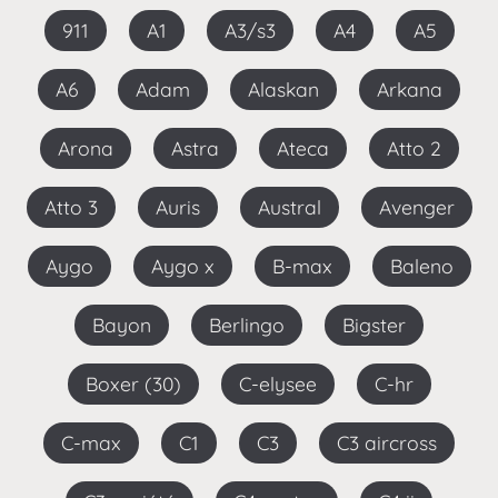
911
A1
A3/s3
A4
A5
A6
Adam
Alaskan
Arkana
Arona
Astra
Ateca
Atto 2
Atto 3
Auris
Austral
Avenger
Aygo
Aygo x
B-max
Baleno
Bayon
Berlingo
Bigster
Boxer (30)
C-elysee
C-hr
C-max
C1
C3
C3 aircross