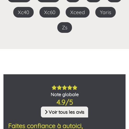
Xc40
Xc60
Xceed
Yaris
Zs
Note globale
4.9/5
Voir tous les avis
Faites confiance à autoici,