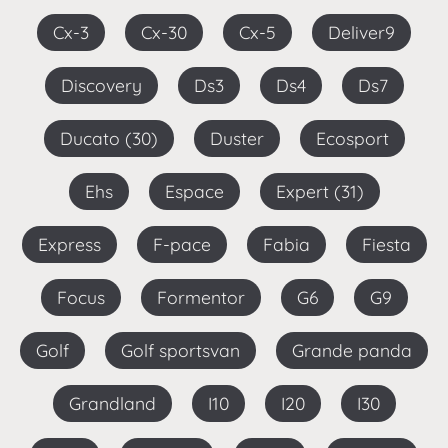
Cx-3
Cx-30
Cx-5
Deliver9
Discovery
Ds3
Ds4
Ds7
Ducato (30)
Duster
Ecosport
Ehs
Espace
Expert (31)
Express
F-pace
Fabia
Fiesta
Focus
Formentor
G6
G9
Golf
Golf sportsvan
Grande panda
Grandland
I10
I20
I30