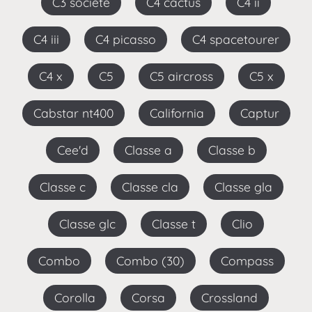
C3 société
C4 cactus
C4 ii
C4 iii
C4 picasso
C4 spacetourer
C4 x
C5
C5 aircross
C5 x
Cabstar nt400
California
Captur
Cee'd
Classe a
Classe b
Classe c
Classe cla
Classe gla
Classe glc
Classe t
Clio
Combo
Combo (30)
Compass
Corolla
Corsa
Crossland