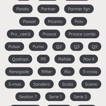
Panda
Partner
Partner fgn
Passat
Picanto
Polo
Pro_cee'd
Proace
Proace combi
Pulsar
Puma
Q2
Q3
Q5
Qashqai
R5
Rafale
Rav 4
Renegade
Rifter
Rio
S-cross
S-max
Sandero
Scala
Scenic
Sealion 7
Serie 1
Serie 2