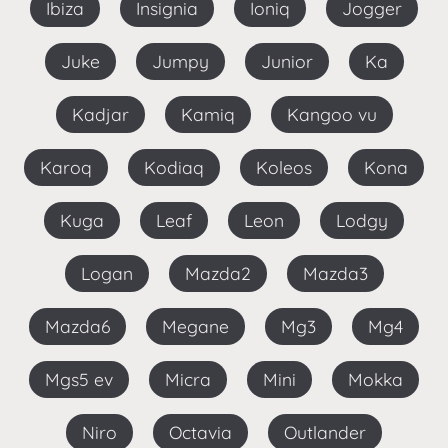
Ibiza
Insignia
Ioniq
Jogger
Juke
Jumpy
Junior
Ka
Kadjar
Kamiq
Kangoo vu
Karoq
Kodiaq
Koleos
Kona
Kuga
Leaf
Leon
Lodgy
Logan
Mazda2
Mazda3
Mazda6
Megane
Mg3
Mg4
Mgs5 ev
Micra
Mini
Mokka
Niro
Octavia
Outlander