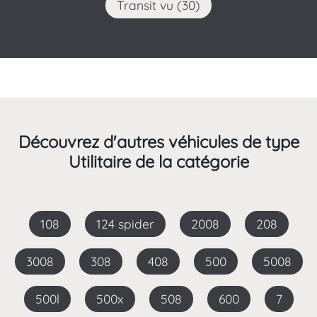
Transit vu (30)
Découvrez d'autres véhicules de type
Utilitaire de la catégorie
108
124 spider
2008
208
3008
308
408
500
5008
500l
500x
508
600
7