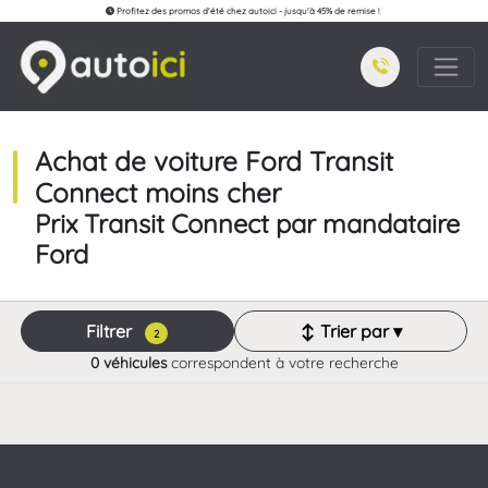
Profitez des promos d'été chez autoici - jusqu'à 45% de remise !
Achat de voiture Ford Transit
Connect moins cher
Prix Transit Connect par mandataire
Ford
Filtrer
↕ Trier par ▾
2
0 véhicules
correspondent à votre recherche