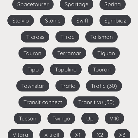
Spacetourer
Sportage
Spring
Stelvio
Stonic
Swift
Symbioz
T-cross
T-roc
Talisman
Tayron
Terramar
Tiguan
Tipo
Topolino
Touran
Townstar
Trafic
Trafic (30)
Transit connect
Transit vu (30)
Tucson
Twingo
Up
V40
Vitara
X trail
X1
X2
X3