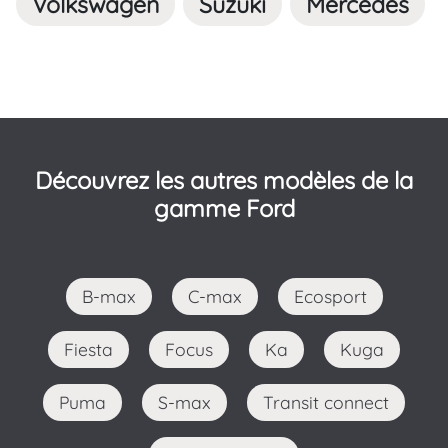
Volkswagen
Suzuki
Mercedes
Découvrez les autres modèles de la
gamme Ford
B-max
C-max
Ecosport
Fiesta
Focus
Ka
Kuga
Puma
S-max
Transit connect