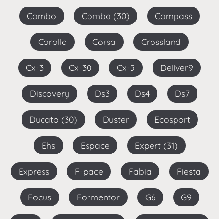
Combo
Combo (30)
Compass
Corolla
Corsa
Crossland
Cx-3
Cx-30
Cx-5
Deliver9
Discovery
Ds3
Ds4
Ds7
Ducato (30)
Duster
Ecosport
Ehs
Espace
Expert (31)
Express
F-pace
Fabia
Fiesta
Focus
Formentor
G6
G9