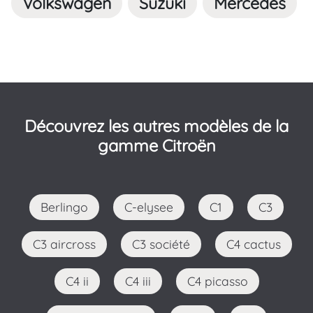
Volkswagen
Suzuki
Mercedes
Découvrez les autres modèles de la
gamme Citroën
Berlingo
C-elysee
C1
C3
C3 aircross
C3 société
C4 cactus
C4 ii
C4 iii
C4 picasso