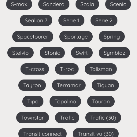
S-max
Sandero
Scala
Scenic
Sealion 7
Serie 1
Serie 2
Spacetourer
Sportage
Spring
Stelvio
Stonic
Swift
Symbioz
T-cross
T-roc
Talisman
Tayron
Terramar
Tiguan
Tipo
Topolino
Touran
Townstar
Trafic
Trafic (30)
Transit connect
Transit vu (30)