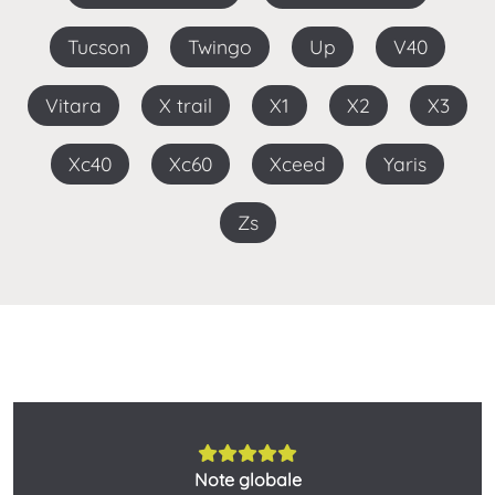
Tucson
Twingo
Up
V40
Vitara
X trail
X1
X2
X3
Xc40
Xc60
Xceed
Yaris
Zs
Note globale