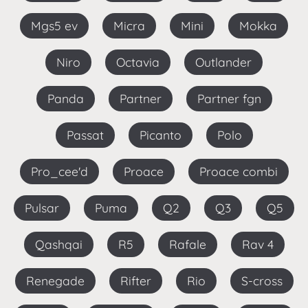
Mgs5 ev
Micra
Mini
Mokka
Niro
Octavia
Outlander
Panda
Partner
Partner fgn
Passat
Picanto
Polo
Pro_cee'd
Proace
Proace combi
Pulsar
Puma
Q2
Q3
Q5
Qashqai
R5
Rafale
Rav 4
Renegade
Rifter
Rio
S-cross