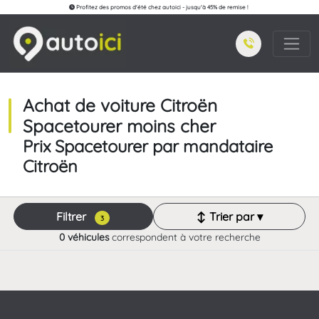
Profitez des promos d'été chez autoici - jusqu'à 45% de remise !
Achat de voiture Citroën
Spacetourer moins cher
Prix Spacetourer par mandataire
Citroën
Filtrer
↕ Trier par ▾
3
0 véhicules
correspondent à votre recherche