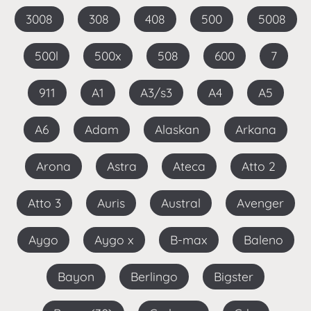
3008
308
408
500
5008
500l
500x
508
600
7
911
A1
A3/s3
A4
A5
A6
Adam
Alaskan
Arkana
Arona
Astra
Ateca
Atto 2
Atto 3
Auris
Austral
Avenger
Aygo
Aygo x
B-max
Baleno
Bayon
Berlingo
Bigster