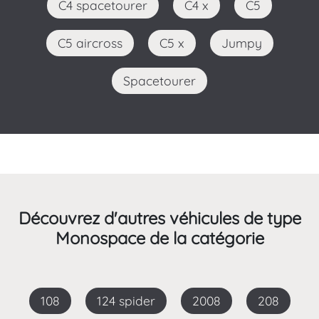
C4 spacetourer
C4 x
C5
C5 aircross
C5 x
Jumpy
Spacetourer
Découvrez d'autres véhicules de type
Monospace de la catégorie
108
124 spider
2008
208