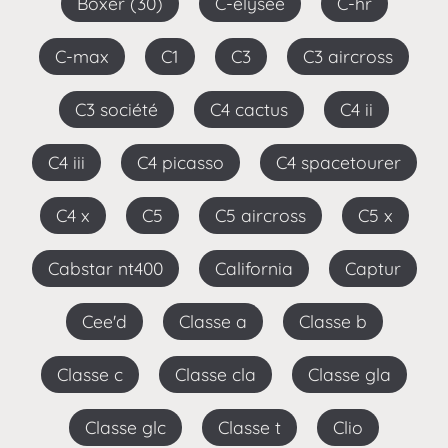
Boxer (30)
C-elysee
C-hr
C-max
C1
C3
C3 aircross
C3 société
C4 cactus
C4 ii
C4 iii
C4 picasso
C4 spacetourer
C4 x
C5
C5 aircross
C5 x
Cabstar nt400
California
Captur
Cee'd
Classe a
Classe b
Classe c
Classe cla
Classe gla
Classe glc
Classe t
Clio