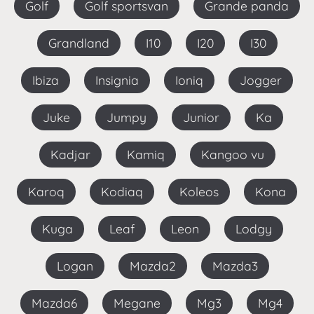
Golf
Golf sportsvan
Grande panda
Grandland
I10
I20
I30
Ibiza
Insignia
Ioniq
Jogger
Juke
Jumpy
Junior
Ka
Kadjar
Kamiq
Kangoo vu
Karoq
Kodiaq
Koleos
Kona
Kuga
Leaf
Leon
Lodgy
Logan
Mazda2
Mazda3
Mazda6
Megane
Mg3
Mg4