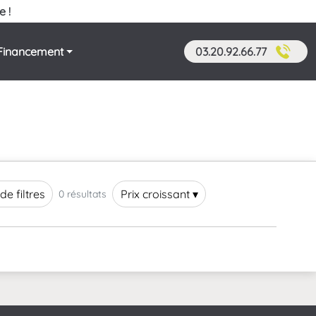
e !
Financement
03.20.92.66.77
de filtres
Prix croissant ▾
0 résultats