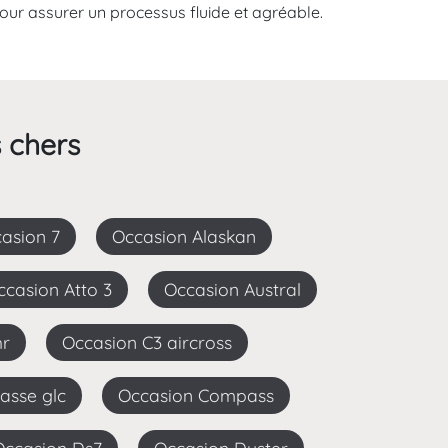
ur assurer un processus fluide et agréable.
 chers
casion 7
Occasion Alaskan
Occasion Atto 3
Occasion Austral
hr
Occasion C3 aircross
lasse glc
Occasion Compass