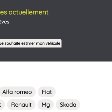
es actuellement.
êves
Je souhaite estimer mon véhicule
Alfa romeo
Fiat
t
Renault
Mg
Skoda