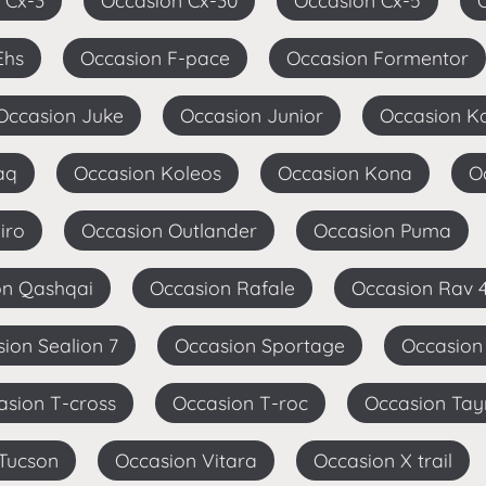
n Cx-3
Occasion Cx-30
Occasion Cx-5
Ehs
Occasion F-pace
Occasion Formentor
Occasion Juke
Occasion Junior
Occasion K
aq
Occasion Koleos
Occasion Kona
iro
Occasion Outlander
Occasion Puma
ion Qashqai
Occasion Rafale
Occasion Rav 
sion Sealion 7
Occasion Sportage
Occasion
casion T-cross
Occasion T-roc
Occasion Ta
 Tucson
Occasion Vitara
Occasion X trail