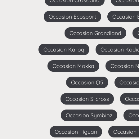
Occasion Crossland
Occasio
Occasion Ecosport
Occasion 
Occasion Grandland
Occasion Karoq
Occasion Kodi
Occasion Mokka
Occasion N
Occasion Q5
Occas
Occasion S-cross
Occa
Occasion Symbioz
Oc
Occasion Tiguan
Occasion