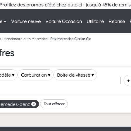
Profitez des promos d'été chez autoici - jusqu'à 45% de remis
le
Voiture neuve
Voiture Occasion
Utilitaire
Reprise
s
›
Mandataire auto Mercedes
›
Prix Mercedes Classe Gla
fres
odèle
▾
Carburation
▾
Boite de vitesse
▾
+ 
ercedes-benz
Tout effacer