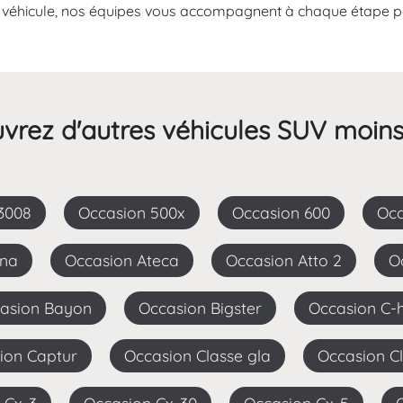
au véhicule, nos équipes vous accompagnent à chaque étape po
vrez d'autres véhicules SUV moins
 3008
Occasion 500x
Occasion 600
Oc
ona
Occasion Ateca
Occasion Atto 2
casion Bayon
Occasion Bigster
Occasion C-
sion Captur
Occasion Classe gla
Occasion C