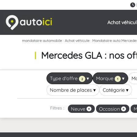
Achat véhicu
mandataire automobile
›
Achat véhicule
›
Mandataire auto Mercede
Mercedes GLA : nos of
Type d'offre
▾
Marque
▾
M
2
1
Nombre de places
▾
Catégorie
▾
Filtres :
Neuve
Occasion
M