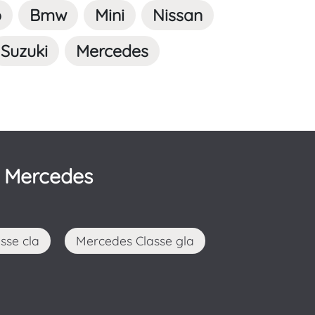
o
Bmw
Mini
Nissan
Suzuki
Mercedes
e Mercedes
sse cla
Mercedes Classe gla