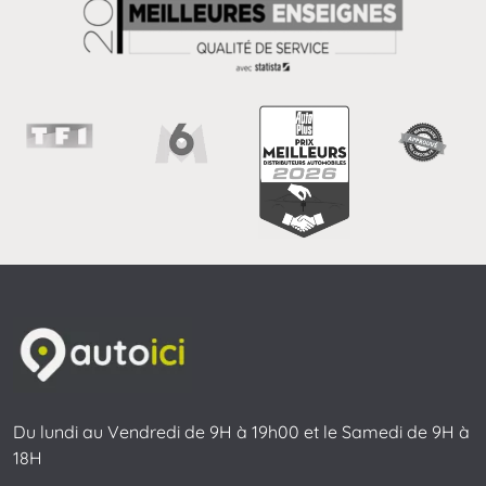
Du lundi au Vendredi de 9H à 19h00 et le Samedi de 9H à
18H