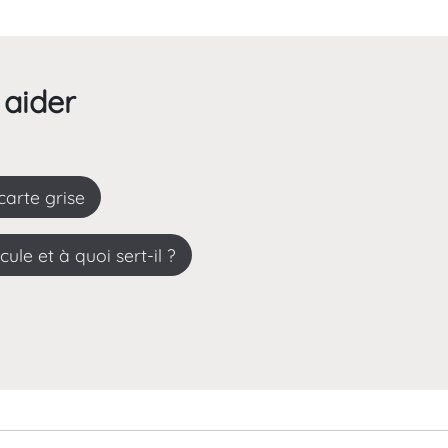
 aider
arte grise
le et à quoi sert-il ?