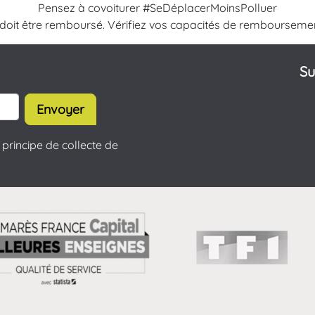
Pensez à covoiturer #SeDéplacerMoinsPolluer
 doit être remboursé. Vérifiez vos capacités de rembourseme
Su
Envoyer
principe de collecte de