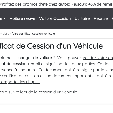
Profitez des promos d'été chez autoici - jusqu'à 45% de remis
le
Voiture neuve
Voiture Occasion
Utilitaire
Reprise
omobile
›
faire certificat cession vehicule
ificat de Cession d’un Véhicule
solument
changer de voiture
? Vous pouvez
vendre votre an
ficat de cession
rempli et signé par les deux parties. Ce doc
ersonne à une autre. Ce document doit être signé par le vend
Le certificat de cession est un document important et doit ê
r comporte des risques
.
à suivre lors de la cession d’un véhicule.