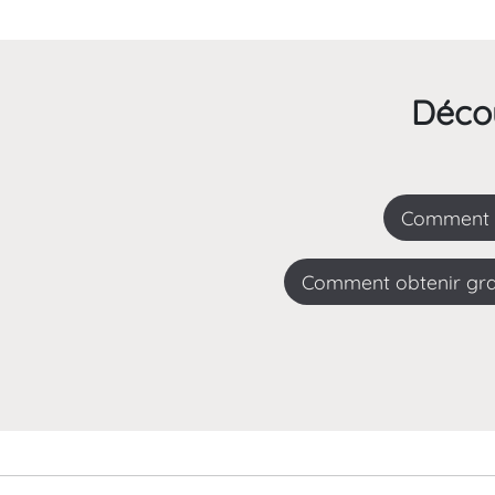
Décou
comment l
Comment obtenir grat