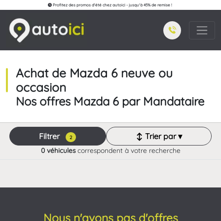
Profitez des promos d'été chez autoici - jusqu'à 45% de remise !
Achat de Mazda 6 neuve ou
occasion
Nos offres Mazda 6 par Mandataire
Filtrer
↕ Trier par ▾
2
0 véhicules
correspondent à votre recherche
Nous n'avons pas d'offres