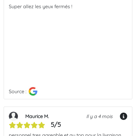
Super allez les yeux fermés !
Source :
Maurice M.
Il y a 4 mois
5/5
personnel tres agreable et au top pour la livraison .