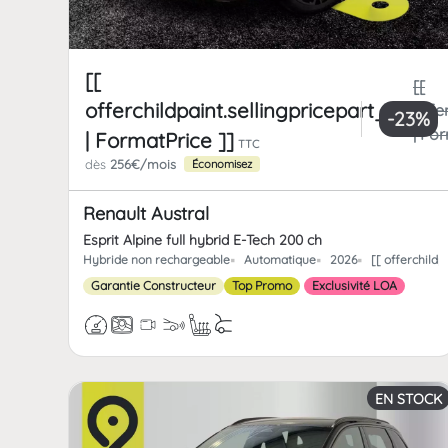
[[
[[
offerchildpaint.sellingpricepart_ttc
offe
-23%
| Fo
| FormatPrice ]]
TTC
dès
256€/mois
Économisez
Renault Austral
Esprit Alpine full hybrid E-Tech 200 ch
Hybride non rechargeable
Automatique
2026
[[ offerchild
Garantie Constructeur
Top Promo
Exclusivité LOA
EN STOCK