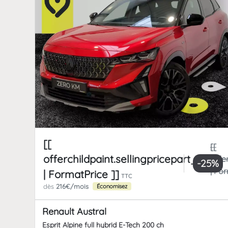
[[
[[
offerchildpaint.sellingpricepart_ttc
offe
-25%
| Fo
| FormatPrice ]]
TTC
dès
216€/mois
Économisez
Renault Austral
Esprit Alpine full hybrid E-Tech 200 ch