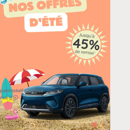
paint.totalFrCatPrice
ice ]]