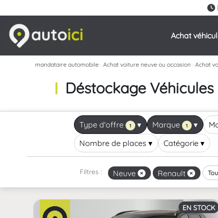
Achat véhicu
mandataire automobile
›
Achat voiture neuve ou occasion
›
Achat vo
Déstockage Véhicules R
Type d'offre
▾
Marque
▾
M
1
1
Nombre de places
▾
Catégorie
▾
Filtres :
Neuve
Renault
Tou
EN STOCK