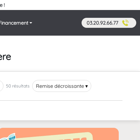
e !
Financement
03.20.92.66.77
ère
Remise décroissante ▾
50 résultats