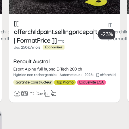
[[
[[
offerchildpaint.sellingpricepart_ttc
rchildpaint.totalFrCatPrice
offerchild
-23%
rmatPrice ]]
| FormatPr
| FormatPrice ]]
TTC
dès
250€/mois
Économisez
Renault Austral
Esprit Alpine full hybrid E-Tech 200 ch
paint.offerchild_km | FormatNumber ]] kms
Hybride non rechargeable
Automatique
2026
[[ offerchildpaint.
Garantie Constructeur
Top Promo
Exclusivité LOA