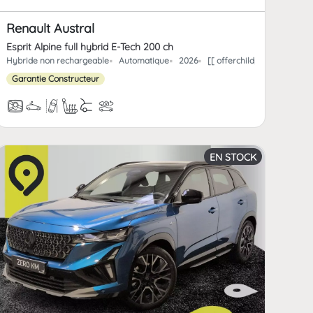
Renault Austral
Esprit Alpine full hybrid E-Tech 200 ch
offerchild_km | FormatNumber ]] kms
Hybride non rechargeable
Automatique
2026
[[ offerchildpaint.offerch
Garantie Constructeur
EN STOCK