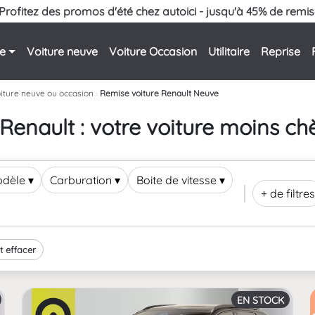
Profitez des promos d'été chez autoici - jusqu'à 45% de remis
le
Voiture neuve
Voiture Occasion
Utilitaire
Reprise
iture neuve ou occasion
›
Remise voiture Renault Neuve
enault : votre voiture moins ch
odèle
▾
Carburation
▾
Boite de vitesse
▾
+ de filtres
t effacer
EN STOCK