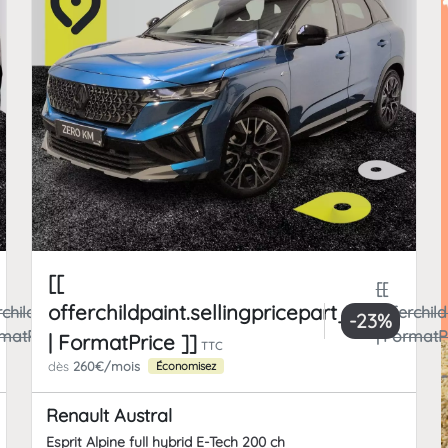
[[
[[
offerchildpaint.sellingpricepart_ttc
rchildpaint.totalFrCatPrice
offerchild
-23%
rmatPrice ]]
| FormatPr
| FormatPrice ]]
TTC
dès
260€/mois
Économisez
Renault Austral
Esprit Alpine full hybrid E-Tech 200 ch