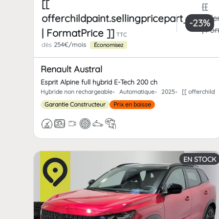
[[
[[
offerchildpaint.sellingpricepart_ttc
offe
-23%
| Fo
| FormatPrice ]]
TTC
dès
254€/mois
Économisez
Renault Austral
Esprit Alpine full hybrid E-Tech 200 ch
Hybride non rechargeable
Automatique
2025
[[ offerchild
Garantie Constructeur
Prix en baisse
EN STOCK