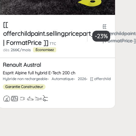
[[
[[
offerchildpaint.sellingpricepart_ttc
paint.totalFrCatPrice
offerchildpaint
-23%
ice ]]
| FormatPrice ]
| FormatPrice ]]
TTC
dès
266€/mois
Économisez
Renault Austral
Esprit Alpine full hybrid E-Tech 200 ch
offerchild_km | FormatNumber ]] kms
Hybride non rechargeable
Automatique
2026
[[ offerchildpaint.offerch
Garantie Constructeur