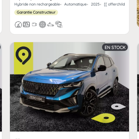
paint.offerchild_km | FormatNumber ]] kms
Hybride non rechargeable
Automatique
2025
[[ offerchildpaint.
Garantie Constructeur
EN STOCK