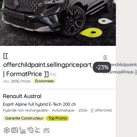
[[
[[
offerchildpaint.sellingpricepart_ttc
paint.totalFrCatPrice
offerchildpaint
-23%
ice ]]
| FormatPrice ]
| FormatPrice ]]
TTC
dès
261€/mois
Économisez
Renault Austral
Esprit Alpine full hybrid E-Tech 200 ch
offerchild_km | FormatNumber ]] kms
Hybride non rechargeable
Automatique
2026
[[ offerchildpaint.offerch
Garantie Constructeur
Top Promo