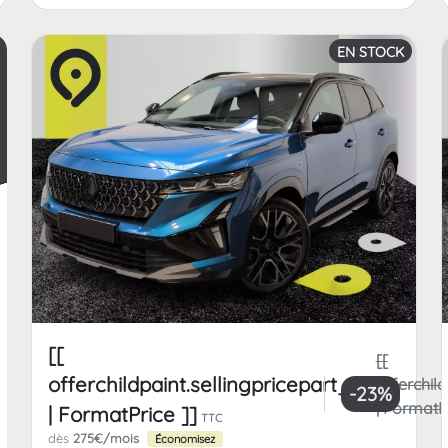
EN STOCK
[[
[[
offerchildpaint.sellingpricepart_ttc
offerchild
-23%
| FormatPr
| FormatPrice ]]
TTC
dès
275€/mois
Économisez