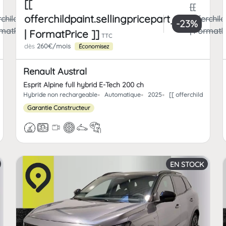
[[
[[
offerchildpaint.sellingpricepart_ttc
rchildpaint.totalFrCatPrice
offerchild
-23%
rmatPrice ]]
| FormatPr
| FormatPrice ]]
TTC
dès
260€/mois
Économisez
Renault Austral
Esprit Alpine full hybrid E-Tech 200 ch
paint.offerchild_km | FormatNumber ]] kms
Hybride non rechargeable
Automatique
2025
[[ offerchildpaint.
Garantie Constructeur
EN STOCK