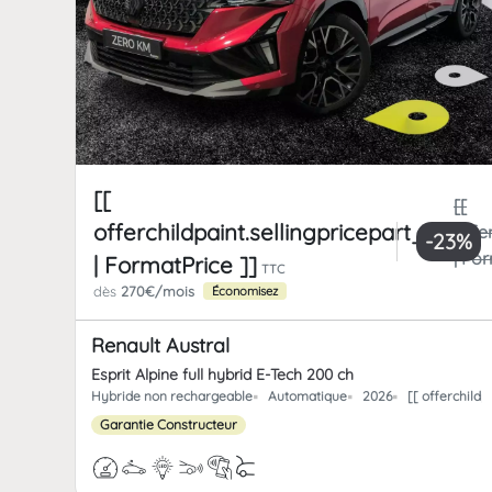
[[
[[
offerchildpaint.sellingpricepart_ttc
offe
-23%
| Fo
| FormatPrice ]]
TTC
dès
270€/mois
Économisez
Renault Austral
Esprit Alpine full hybrid E-Tech 200 ch
Hybride non rechargeable
Automatique
2026
[[ offerchild
Garantie Constructeur