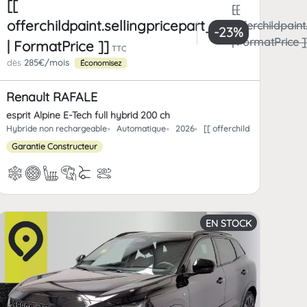
[[
[[
offerchildpaint.sellingpricepart_ttc
paint.totalFrCatPrice
offerchildpaint
-23%
ice ]]
| FormatPrice ]
| FormatPrice ]]
TTC
dès
285€/mois
Économisez
Renault RAFALE
esprit Alpine E-Tech full hybrid 200 ch
offerchild_km | FormatNumber ]] kms
Hybride non rechargeable
Automatique
2026
[[ offerchildpaint.offerch
Garantie Constructeur
EN STOCK