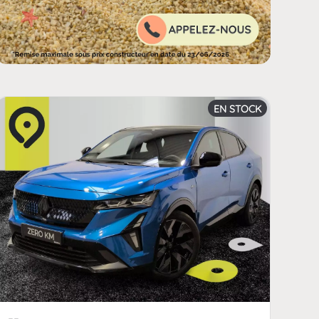
offerchild_km | FormatNumber ]] kms
EN STOCK