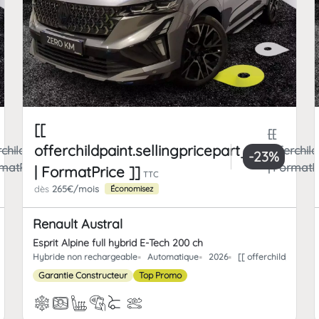
[[
[[
offerchildpaint.sellingpricepart_ttc
rchildpaint.totalFrCatPrice
offerchild
-23%
rmatPrice ]]
| FormatPr
| FormatPrice ]]
TTC
dès
265€/mois
Économisez
Renault Austral
Esprit Alpine full hybrid E-Tech 200 ch
paint.offerchild_km | FormatNumber ]] kms
Hybride non rechargeable
Automatique
2026
[[ offerchildpaint.
Garantie Constructeur
Top Promo