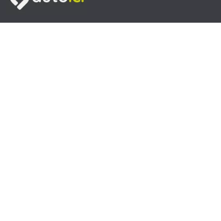
Venir nous rendre visite
Heures d'ouverture
Du lundi au Vendredi de 9H à 19h00 et le Samedi de 9H à
18H
Contactez-nous
Nous contacter par mail
La société autoici
|
Mentions légales
|
FAQ - Questions
Fréquentes
|
CGV
|
Plan du site
|
Contact
| © autoici 2026
Mandataire Négociant CEE 1475/95 - RCS Lille B400 553
806 - 4511Z FR 16 400 553 806 - SASU au capital de
220800 €