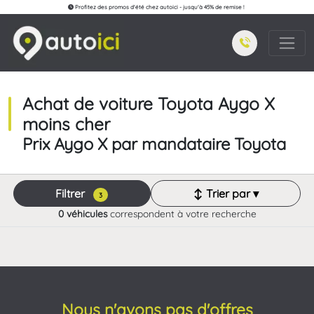
Profitez des promos d'été chez autoici - jusqu'à 45% de remise !
Achat de voiture Toyota Aygo X
moins cher
Prix Aygo X par mandataire Toyota
Filtrer
↕ Trier par ▾
3
0 véhicules
correspondent à votre recherche
Nous n'avons pas d'offres