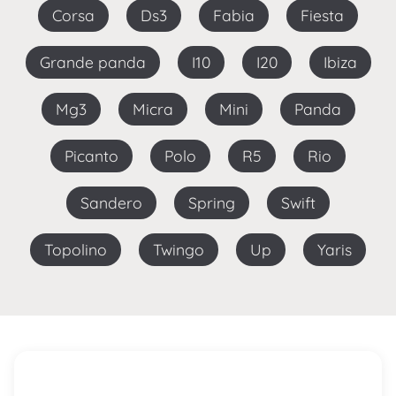
Corsa
Ds3
Fabia
Fiesta
Grande panda
I10
I20
Ibiza
Mg3
Micra
Mini
Panda
Picanto
Polo
R5
Rio
Sandero
Spring
Swift
Topolino
Twingo
Up
Yaris