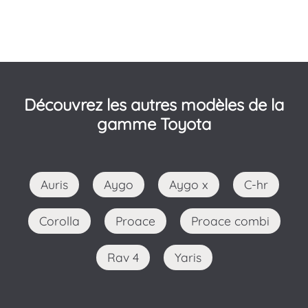
Découvrez les autres modèles de la
gamme Toyota
Auris
Aygo
Aygo x
C-hr
Corolla
Proace
Proace combi
Rav 4
Yaris