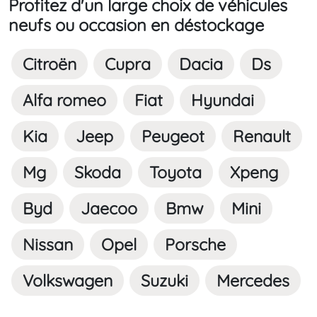
Profitez d'un large choix de véhicules
neufs ou occasion en déstockage
Citroën
Cupra
Dacia
Ds
Alfa romeo
Fiat
Hyundai
Kia
Jeep
Peugeot
Renault
Mg
Skoda
Toyota
Xpeng
Byd
Jaecoo
Bmw
Mini
Nissan
Opel
Porsche
Volkswagen
Suzuki
Mercedes