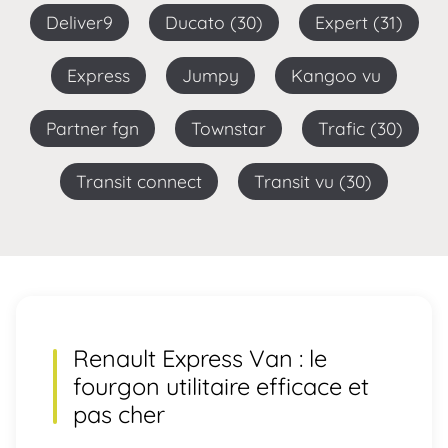
Deliver9
Ducato (30)
Expert (31)
Express
Jumpy
Kangoo vu
Partner fgn
Townstar
Trafic (30)
Transit connect
Transit vu (30)
Renault Express Van : le
fourgon utilitaire efficace et
pas cher