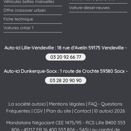
Véhicules boîtes manuelles
Voiture-diesel-neuves
Offre crossover urbain
Fiche technique
Voitures critair 1
Auto-ici Lille-Vendeville : 18 rue d'Avelin 59175 Vendeville -
03 20 92 66 77
Auto-ici Dunkerque-Socx : 1 route de Crochte 59380 Socx -
03 28 20 90 90
La société autoici
|
Mentions légales
|
FAQ - Questions
Fréquentes
|
CGV
|
Plan du site
|
Contact
| © autoici 2026
Mandataire Négociant CEE 1475/95 - RCS Lille B400 553
806 - 4511Z FR 16 400 553 806 - SASU au capital de