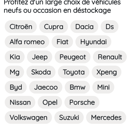
Profitez d'un large choix de véhicules
neufs ou occasion en déstockage
Citroën
Cupra
Dacia
Ds
Alfa romeo
Fiat
Hyundai
Kia
Jeep
Peugeot
Renault
Mg
Skoda
Toyota
Xpeng
Byd
Jaecoo
Bmw
Mini
Nissan
Opel
Porsche
Volkswagen
Suzuki
Mercedes