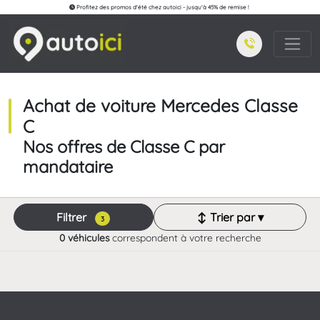
Profitez des promos d'été chez autoici - jusqu'à 45% de remise !
Achat de voiture Mercedes Classe
C
Nos offres de Classe C par
mandataire
Filtrer
↕ Trier par ▾
3
0 véhicules
correspondent à votre recherche