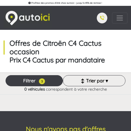
Profitez des promos d'été chez autoici - jusqu'à 45% de remise !
Offres de Citroën C4 Cactus
occasion
Prix C4 Cactus par mandataire
Filtrer
↕ Trier par ▾
3
0 véhicules
correspondent à votre recherche
Nous n'avons pas d'offres