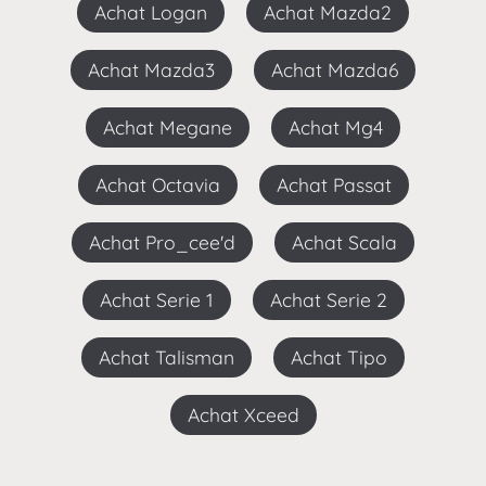
Achat Logan
Achat Mazda2
Achat Mazda3
Achat Mazda6
Achat Megane
Achat Mg4
Achat Octavia
Achat Passat
Achat Pro_cee'd
Achat Scala
Achat Serie 1
Achat Serie 2
Achat Talisman
Achat Tipo
Achat Xceed