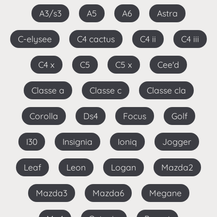
A3/s3
A5
A6
Astra
C-elysee
C4 cactus
C4 ii
C4 iii
C4 x
C5
C5 x
Cee'd
Classe a
Classe c
Classe cla
Corolla
Ds4
Focus
Golf
I30
Insignia
Ioniq
Jogger
Leaf
Leon
Logan
Mazda2
Mazda3
Mazda6
Megane