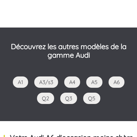
Découvrez les autres modèles de la
gamme Audi
A1
A3/s3
A4
A5
A6
Q2
Q3
Q5