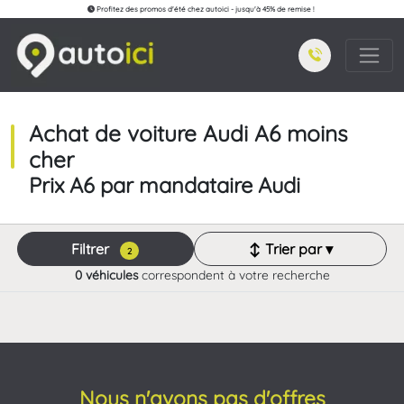
Profitez des promos d'été chez autoici - jusqu'à 45% de remise !
Achat de voiture Audi A6 moins
cher
Prix A6 par mandataire Audi
Filtrer
↕ Trier par ▾
2
0 véhicules
correspondent à votre recherche
Nous n'avons pas d'offres