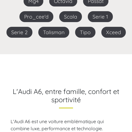
Mg4
Octavia
Passat
Pro_cee'd
Scala
Serie 1
Serie 2
Talisman
Tipo
Xceed
L'Audi A6, entre famille, confort et
sportivité
L'Audi A6 est une voiture emblématique qui
combine luxe, performance et technologie.