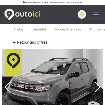
Profitez des promos d'été chez autoici - jusqu'à 45% de remise !
Photos
L'essentiel
Options & services
Financeme
← Retour aux offres