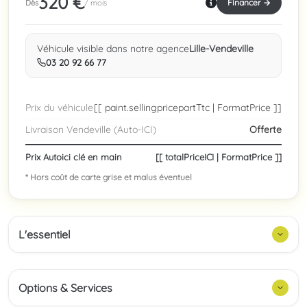
320 €
Financer →
Dès
/ mois
Véhicule visible dans notre agence
Lille-Vendeville
03 20 92 66 77
Prix du véhicule
[[ paint.sellingpricepartTtc | FormatPrice ]]
Livraison Vendeville (Auto-ICI)
Offerte
Prix Autoici clé en main
[[ totalPriceICI | FormatPrice ]]
* Hors coût de carte grise et malus éventuel
L'essentiel
Options & Services