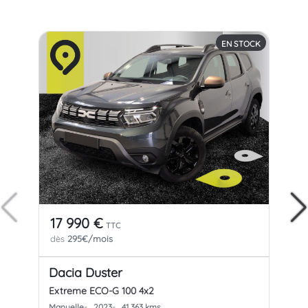
EN STOCK
17 990 €
16
TTC
dès
295€/mois
dè
Dacia Duster
Da
Extreme ECO-G 100 4x2
Pre
Manuelle
2023
41 363 kms
Man