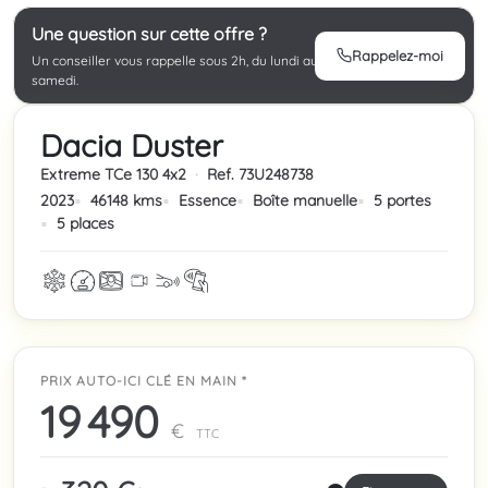
Une question sur cette offre ?
Rappelez-moi
Un conseiller vous rappelle sous 2h, du lundi au
samedi.
Dacia Duster
Extreme TCe 130 4x2
·
Ref. 73U248738
2023
46148 kms
Essence
Boîte manuelle
5 portes
5 places
PRIX AUTO-ICI CLÉ EN MAIN *
19 490
€
TTC