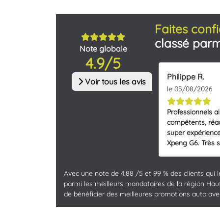
Faites confi
classé parm
Note globale
4.9/5
Philippe R.
Voir tous les avis
le 05/08/2026
Professionnels a
compétents, réac
super expérience
Xpeng G6. Très sa
Avec une note de 4.88 /5 et 99 % des clients qui 
parmi les meilleurs mandataires de la région Hauts
de bénéficier des meilleures promotions auto avec 