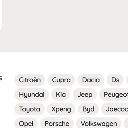
km | FormatNumber ]] kms
4 places
s
Citroën
Cupra
Dacia
Ds
Hyundai
Kia
Jeep
Peugeo
Toyota
Xpeng
Byd
Jaeco
Opel
Porsche
Volkswagen