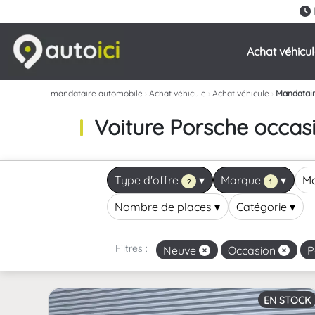
Achat véhicu
mandataire automobile
›
Achat véhicule
›
Achat véhicule
›
Mandatair
Voiture Porsche occas
Type d'offre
▾
Marque
▾
M
2
1
Nombre de places
▾
Catégorie
▾
Filtres :
Neuve
Occasion
P
EN STOCK