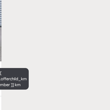
[[
t.offerchild_km
umber ]] km