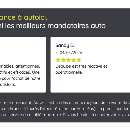
ance à autoici,
i les meilleurs mandataires auto
Sandy D.
le 04/08/2026
imables, attentionnés,
L’équipe est très réactive et
tifs et efficaces. Une
opérationnelle
 pour l'achat de notre
tisfaits.
le recommandent, Auto-ici est un des acteurs majeurs de la vente de v
 de France (d'après l'étude réalisée par Auto Plus). La préoccupation m
un service de qualité maximale. Si vous hésitez à acheter votre voiture