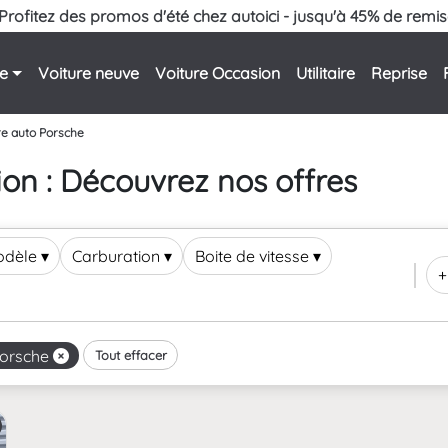
Profitez des promos d'été chez autoici - jusqu'à 45% de remis
le
Voiture neuve
Voiture Occasion
Utilitaire
Reprise
e auto Porsche
ion : Découvrez nos offres
odèle
▾
Carburation
▾
Boite de vitesse
▾
+
orsche
Tout effacer