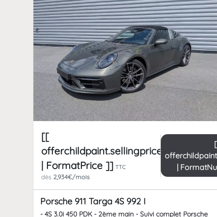
[[
offerchildpaint.sellingpricepart_ttc
offerchildpain
| FormatPrice ]]
| FormatN
TTC
dès
2,934€/mois
Porsche 911 Targa 4S 992 I
- 4S 3.0i 450 PDK - 2ème main - Suivi complet Porsche