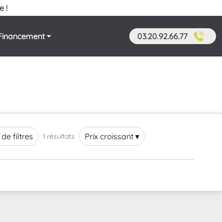
e !
Financement
03.20.92.66.77
 de filtres
Prix croissant ▾
1 résultats