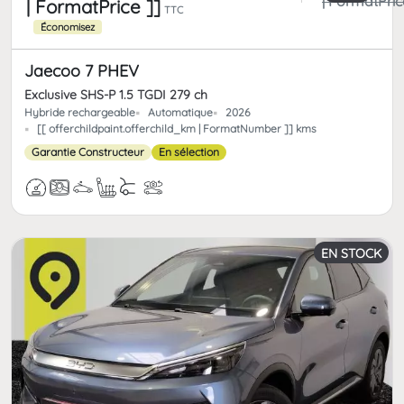
| FormatPric
| FormatPrice ]]
TTC
Économisez
Jaecoo 7 PHEV
Exclusive SHS-P 1.5 TGDI 279 ch
Hybride rechargeable
Automatique
2026
[[ offerchildpaint.offerchild_km | FormatNumber ]] kms
Garantie Constructeur
En sélection
EN STOCK