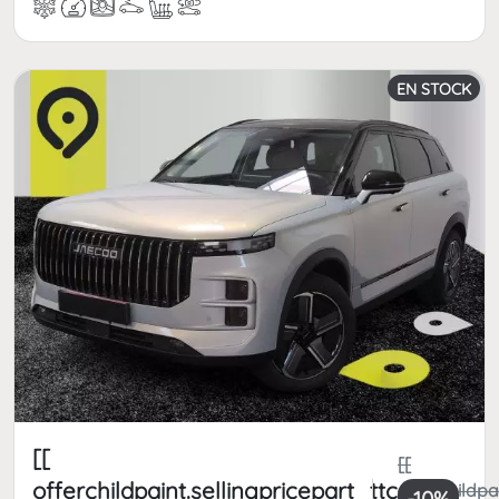
EN STOCK
[[
[[
offerchildpaint.sellingpricepart_ttc
offerchildpa