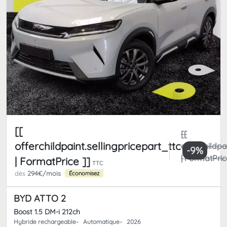
[[
[[
offerchildpaint.sellingpricepart_ttc
offerchildpa
-9%
| FormatPric
| FormatPrice ]]
TTC
dès
294€/mois
Économisez
BYD ATTO 2
Boost 1.5 DM-i 212ch
Hybride rechargeable
Automatique
2026