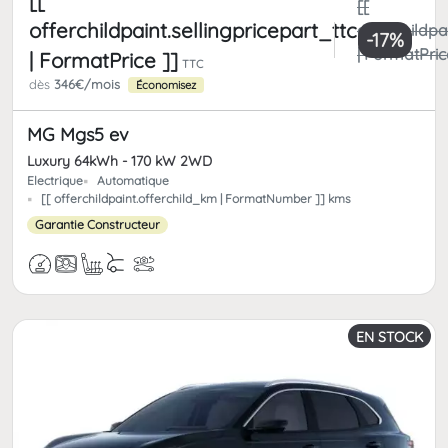
[[
[[
offerchildpaint.sellingpricepart_ttc
offerchildpa
-17%
| FormatPric
| FormatPrice ]]
TTC
dès
346€/mois
Économisez
MG Mgs5 ev
Luxury 64kWh - 170 kW 2WD
Electrique
Automatique
[[ offerchildpaint.offerchild_km | FormatNumber ]] kms
Garantie Constructeur
EN STOCK