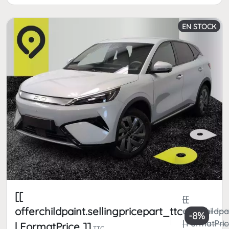
EN STOCK
[[
[[
offerchildpaint.sellingpricepart_ttc
offerchildpa
-8%
| FormatPric
| FormatPrice ]]
TTC