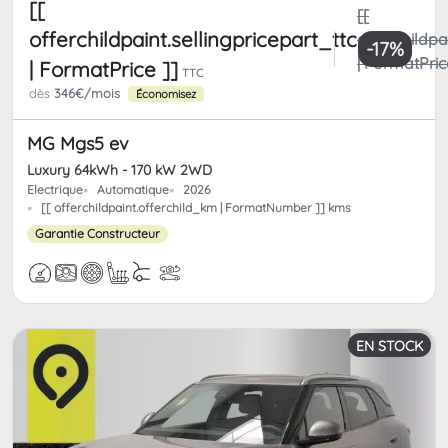
[[
[[
offerchildpaint.sellingpricepart_ttc
offerchildpa
-17%
| FormatPric
| FormatPrice ]]
TTC
dès
346€/mois
Économisez
MG Mgs5 ev
Luxury 64kWh - 170 kW 2WD
Electrique
Automatique
2026
[[ offerchildpaint.offerchild_km | FormatNumber ]] kms
Garantie Constructeur
EN STOCK