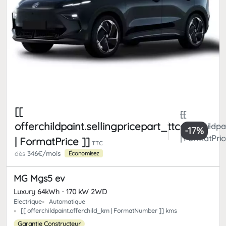
[[
[[
offerchildpaint.sellingpricepart_ttc
offerchildpa
-17%
| FormatPric
| FormatPrice ]]
TTC
dès
346€/mois
Économisez
MG Mgs5 ev
Luxury 64kWh - 170 kW 2WD
Electrique
Automatique
[[ offerchildpaint.offerchild_km | FormatNumber ]] kms
Garantie Constructeur