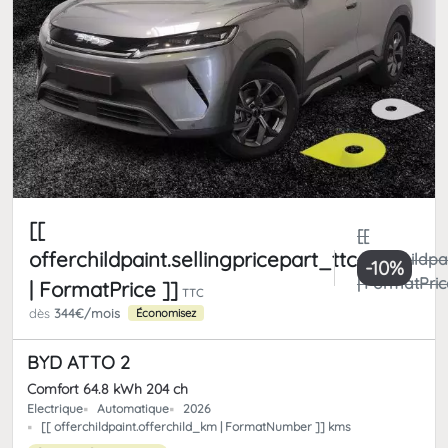
[[
[[
offerchildpaint.sellingpricepart_ttc
offerchildpa
-10%
| FormatPric
| FormatPrice ]]
TTC
dès
344€/mois
Économisez
BYD ATTO 2
Comfort 64.8 kWh 204 ch
Electrique
Automatique
2026
[[ offerchildpaint.offerchild_km | FormatNumber ]] kms