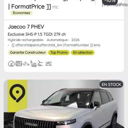
-10%
| FormatPric
| FormatPrice ]]
TTC
Économisez
Jaecoo 7 PHEV
Exclusive SHS-P 1.5 TGDI 279 ch
Hybride rechargeable
Automatique
2026
[[ offerchildpaint.offerchild_km | FormatNumber ]] kms
Garantie Constructeur
Top Promo
En sélection
EN STOCK