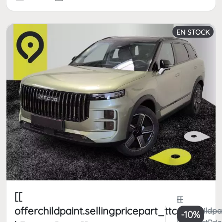
EN STOCK
[[
[[
offerchildpaint.sellingpricepart_ttc
offerchildpa
-10%