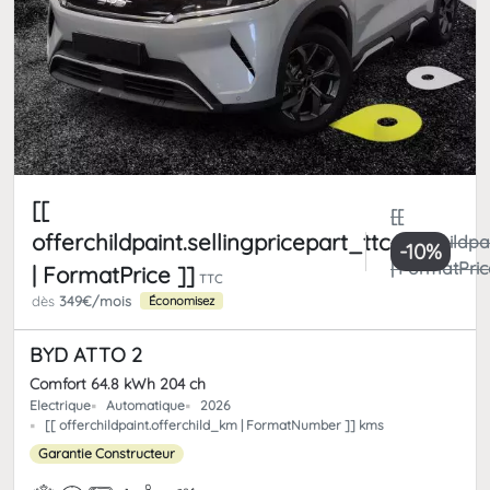
[[
[[
offerchildpaint.sellingpricepart_ttc
offerchildpa
-10%
| FormatPric
| FormatPrice ]]
TTC
dès
349€/mois
Économisez
BYD ATTO 2
Comfort 64.8 kWh 204 ch
Electrique
Automatique
2026
[[ offerchildpaint.offerchild_km | FormatNumber ]] kms
Garantie Constructeur