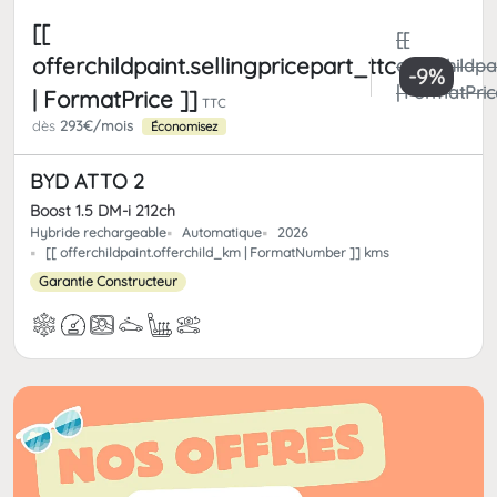
[[
[[
offerchildpaint.sellingpricepart_ttc
offerchildpa
-9%
| FormatPric
| FormatPrice ]]
TTC
dès
293€/mois
Économisez
BYD ATTO 2
Boost 1.5 DM-i 212ch
Hybride rechargeable
Automatique
2026
[[ offerchildpaint.offerchild_km | FormatNumber ]] kms
Garantie Constructeur