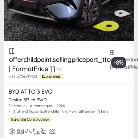
[[
[[
offerchildpaint.sellingpricepart_ttc
offerchildpa
-8%
| FormatPric
| FormatPrice ]]
TTC
dès
375€/mois
Économisez
BYD ATTO 3 EVO
Design 313 ch RWD
Electrique
Automatique
2026
[[ offerchildpaint.offerchild_km | FormatNumber ]] kms
Garantie Constructeur