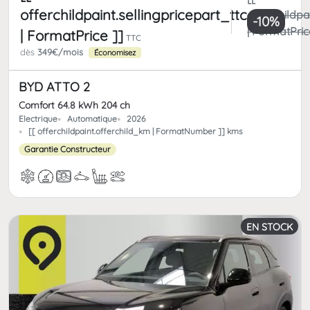
offerchildpaint.sellingpricepart_ttc
offerchildpa
-10%
| FormatPric
| FormatPrice ]]
TTC
dès
349€/mois
Économisez
BYD ATTO 2
Comfort 64.8 kWh 204 ch
Electrique
Automatique
2026
[[ offerchildpaint.offerchild_km | FormatNumber ]] kms
Garantie Constructeur
EN STOCK