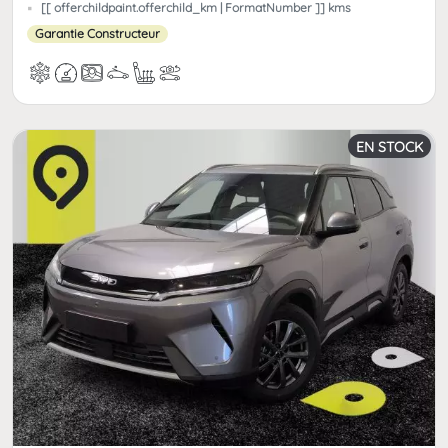
[[ offerchildpaint.offerchild_km | FormatNumber ]] kms
Garantie Constructeur
EN STOCK