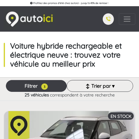
Profitez des promos d'été chez autoici - jusqu'à 45% de remise !
Voiture hybride rechargeable et
électrique neuve : trouvez votre
véhicule au meilleur prix
Filtrer
↕ Trier par ▾
3
25 véhicules
correspondent à votre recherche
EN STOCK