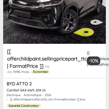
[[
[[
offerchildpaint.sellingpricepart_ttc
offerchildpa
-10%
| FormatPric
| FormatPrice ]]
TTC
dès
349€/mois
Économisez
BYD ATTO 2
Comfort 64.8 kWh 204 ch
Electrique
Automatique
2026
[[ offerchildpaint.offerchild_km | FormatNumber ]] kms
Garantie Constructeur