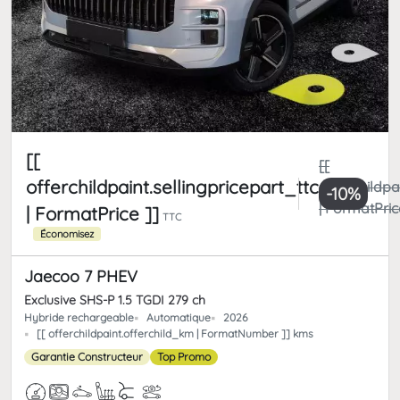
[[
[[
offerchildpaint.sellingpricepart_ttc
offerchildpa
-10%
| FormatPric
| FormatPrice ]]
TTC
Économisez
Jaecoo 7 PHEV
Exclusive SHS-P 1.5 TGDI 279 ch
Hybride rechargeable
Automatique
2026
[[ offerchildpaint.offerchild_km | FormatNumber ]] kms
Garantie Constructeur
Top Promo