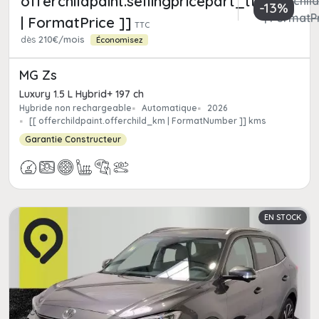
offerchildpaint.sellingpricepart_ttc
offerchild
-13%
| FormatPr
| FormatPrice ]]
TTC
dès
210€/mois
Économisez
MG Zs
Luxury 1.5 L Hybrid+ 197 ch
Hybride non rechargeable
Automatique
2026
[[ offerchildpaint.offerchild_km | FormatNumber ]] kms
Garantie Constructeur
EN STOCK