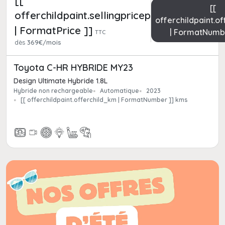
[[
[[
offerchildpaint.sellingpricepart_ttc
offerchildpaint.o
| FormatPrice ]]
| FormatNumb
TTC
dès
369€/mois
Toyota C-HR HYBRIDE MY23
Design Ultimate Hybride 1.8L
Hybride non rechargeable
Automatique
2023
[[ offerchildpaint.offerchild_km | FormatNumber ]] kms