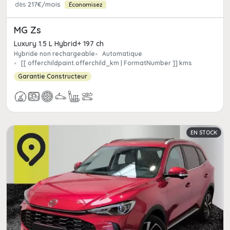
dès
217€/mois
Économisez
MG Zs
Luxury 1.5 L Hybrid+ 197 ch
Hybride non rechargeable
Automatique
[[ offerchildpaint.offerchild_km | FormatNumber ]] kms
Garantie Constructeur
EN STOCK