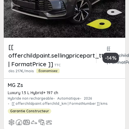
[[
[[
offerchildpaint.sellingpricepart_ttc
offerchild
-14%
| FormatPr
| FormatPrice ]]
TTC
dès
217€/mois
Économisez
MG Zs
Luxury 1.5 L Hybrid+ 197 ch
Hybride non rechargeable
Automatique
2026
[[ offerchildpaint.offerchild_km | FormatNumber ]] kms
Garantie Constructeur