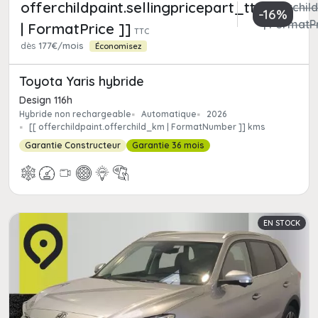
offerchildpaint.sellingpricepart_ttc
offerchild
-16%
| FormatPr
| FormatPrice ]]
TTC
dès
177€/mois
Économisez
Toyota Yaris hybride
Design 116h
Hybride non rechargeable
Automatique
2026
[[ offerchildpaint.offerchild_km | FormatNumber ]] kms
Garantie Constructeur
Garantie 36 mois
EN STOCK