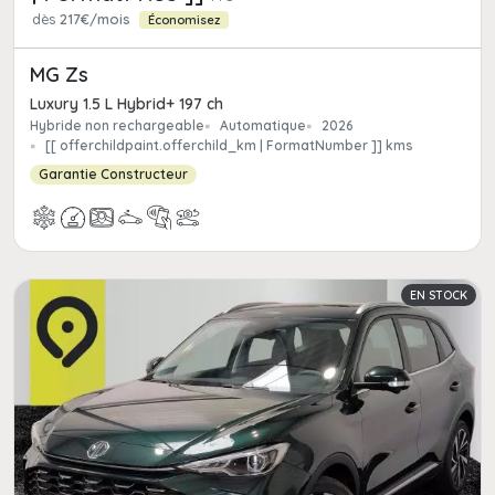
dès
217€/mois
Économisez
MG Zs
Luxury 1.5 L Hybrid+ 197 ch
Hybride non rechargeable
Automatique
2026
[[ offerchildpaint.offerchild_km | FormatNumber ]] kms
Garantie Constructeur
EN STOCK