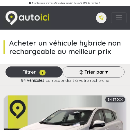
Profitez des promos d'été chez autoici - jusqu'à 45% de remise !
Acheter un véhicule hybride non
rechargeable au meilleur prix
Filtrer
↕ Trier par ▾
3
84 véhicules
correspondent à votre recherche
EN STOCK