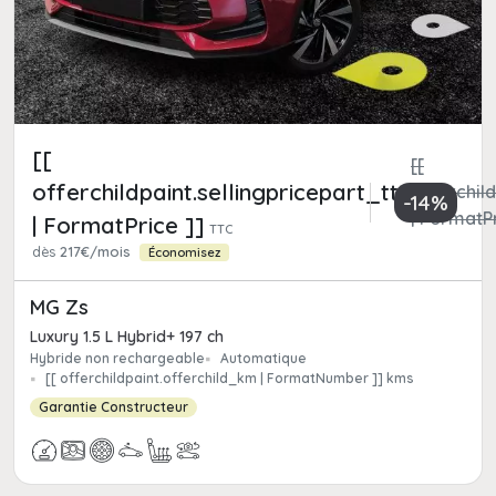
[[
[[
offerchildpaint.sellingpricepart_ttc
offerchild
-14%
| FormatPr
| FormatPrice ]]
TTC
dès
217€/mois
Économisez
MG Zs
Luxury 1.5 L Hybrid+ 197 ch
Hybride non rechargeable
Automatique
[[ offerchildpaint.offerchild_km | FormatNumber ]] kms
Garantie Constructeur