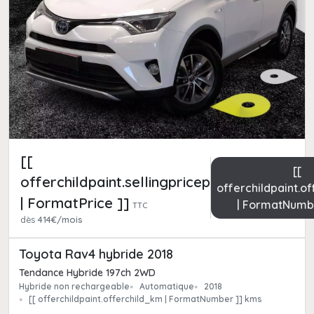
[[
[[
offerchildpaint.sellingpricepart_ttc
offerchildpaint.o
| FormatPrice ]]
| FormatNumb
TTC
dès
414€/mois
Toyota Rav4 hybride 2018
Tendance Hybride 197ch 2WD
Hybride non rechargeable
Automatique
2018
[[ offerchildpaint.offerchild_km | FormatNumber ]] kms