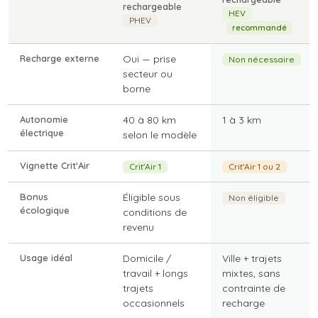
rechargeable
HEV
PHEV
recommandé
Recharge externe
Oui — prise
Non nécessaire
secteur ou
borne
Autonomie
40 à 80 km
1 à 3 km
électrique
selon le modèle
Vignette Crit'Air
Crit'Air 1
Crit'Air 1 ou 2
Bonus
Éligible sous
Non éligible
écologique
conditions de
revenu
Usage idéal
Domicile /
Ville + trajets
travail + longs
mixtes, sans
trajets
contrainte de
occasionnels
recharge