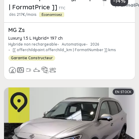
-14%
| FormatPr
| FormatPrice ]]
TTC
dès
217€/mois
Économisez
MG Zs
Luxury 1.5 L Hybrid+ 197 ch
Hybride non rechargeable
Automatique
2026
[[ offerchildpaint.offerchild_km | FormatNumber ]] kms
Garantie Constructeur
EN STOCK