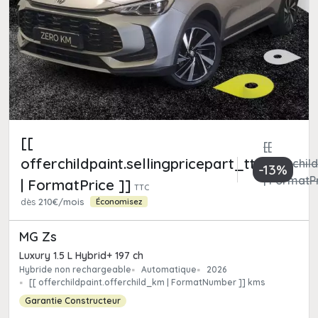
[[
[[
offerchildpaint.sellingpricepart_ttc
offerchild
-13%
| FormatPr
| FormatPrice ]]
TTC
dès
210€/mois
Économisez
MG Zs
Luxury 1.5 L Hybrid+ 197 ch
Hybride non rechargeable
Automatique
2026
[[ offerchildpaint.offerchild_km | FormatNumber ]] kms
Garantie Constructeur