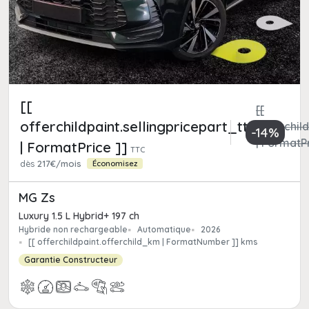
[[
[[
offerchildpaint.sellingpricepart_ttc
offerchild
-14%
| FormatPr
| FormatPrice ]]
TTC
dès
217€/mois
Économisez
MG Zs
Luxury 1.5 L Hybrid+ 197 ch
Hybride non rechargeable
Automatique
2026
[[ offerchildpaint.offerchild_km | FormatNumber ]] kms
Garantie Constructeur