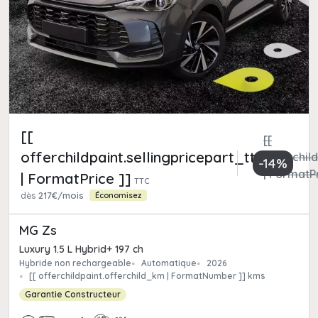
[[
[[
offerchildpaint.sellingpricepart_ttc
offerchild
-14%
| FormatPr
| FormatPrice ]]
TTC
dès
217€/mois
Économisez
MG Zs
Luxury 1.5 L Hybrid+ 197 ch
Hybride non rechargeable
Automatique
2026
[[ offerchildpaint.offerchild_km | FormatNumber ]] kms
Garantie Constructeur