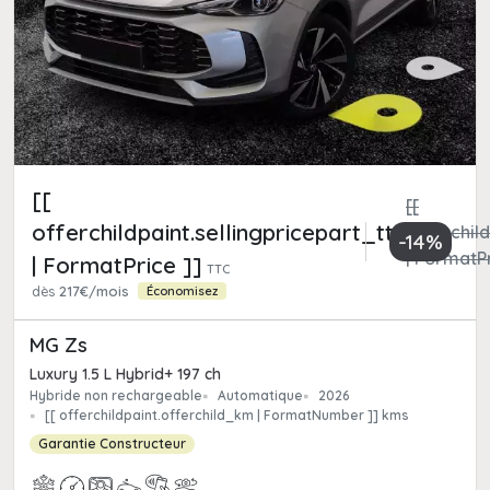
[[
[[
offerchildpaint.sellingpricepart_ttc
offerchild
-14%
| FormatPr
| FormatPrice ]]
TTC
dès
217€/mois
Économisez
MG Zs
Luxury 1.5 L Hybrid+ 197 ch
Hybride non rechargeable
Automatique
2026
[[ offerchildpaint.offerchild_km | FormatNumber ]] kms
Garantie Constructeur