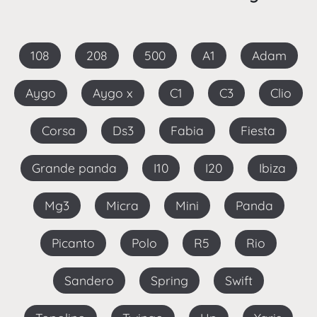
108
208
500
A1
Adam
Aygo
Aygo x
C1
C3
Clio
Corsa
Ds3
Fabia
Fiesta
Grande panda
I10
I20
Ibiza
Mg3
Micra
Mini
Panda
Picanto
Polo
R5
Rio
Sandero
Spring
Swift