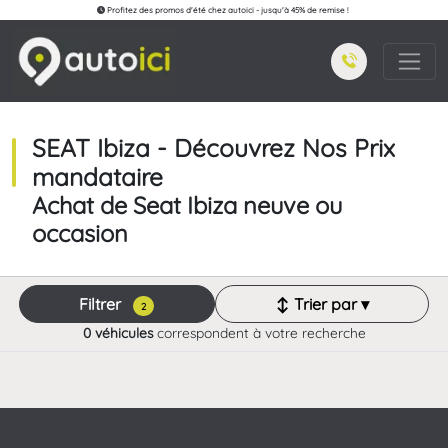
Profitez des promos d'été chez autoici - jusqu'à 45% de remise !
SEAT Ibiza - Découvrez Nos Prix
mandataire
Achat de Seat Ibiza neuve ou
occasion
Filtrer
↕ Trier par ▾
2
0 véhicules
correspondent à votre recherche