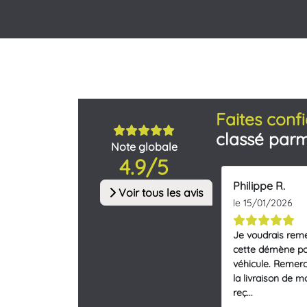
Faites confi
classé parm
Note globale
4.9/5
Philippe R.
Voir tous les avis
le 15/01/2026
Je voudrais reme
cette démène po
véhicule. Remerc
la livraison de m
reç...