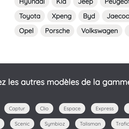
Hyundai
Kia
Jeep
Peugeo
Toyota
Xpeng
Byd
Jaeco
Opel
Porsche
Volkswagen
z les autres modèles de la gamm
Captur
Clio
Espace
Express
Scenic
Symbioz
Talisman
Trafi