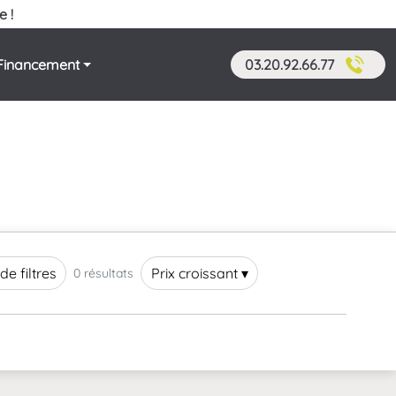
e !
Financement
03.20.92.66.77
de filtres
Prix croissant ▾
0 résultats