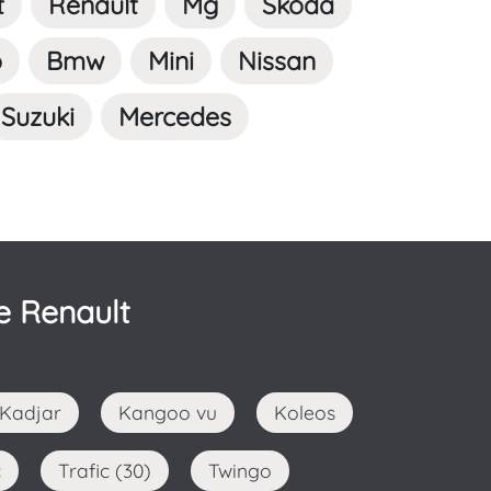
t
Renault
Mg
Skoda
o
Bmw
Mini
Nissan
Suzuki
Mercedes
e Renault
Kadjar
Kangoo vu
Koleos
c
Trafic (30)
Twingo