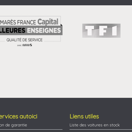
ervices autoici
Liens utiles
on de garantie
Liste des voitures en stock