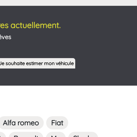
es actuellement.
êves
Je souhaite estimer mon véhicule
Alfa romeo
Fiat