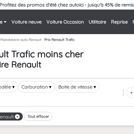
Profitez des promos d'été chez autoici - jusqu'à 45% de remis
le
Voiture neuve
Voiture Occasion
Utilitaire
Reprise
Mandataire auto Renault
›
Prix Renault Trafic
lt Trafic moins cher
ire Renault
odèle
▾
Carburation
▾
Boite de vitesse
▾
+ 
enault
Tout effacer