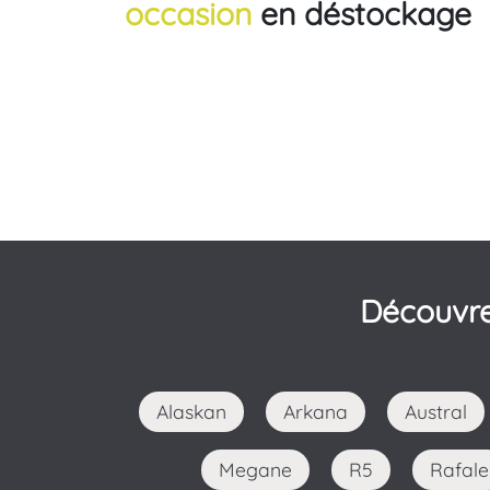
occasion
en déstockage
Découvre
Alaskan
Arkana
Austral
Megane
R5
Rafale