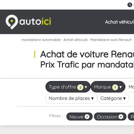
Achat véhicu
mandataire automobile
›
Achat véhicule
›
Mandataire auto Renault
›
Achat de voiture Renau
Prix Trafic par mandata
Type d'offre
▾
Marque
▾
M
2
1
Nombre de places
▾
Catégorie
▾
Filtres :
Neuve
Occasion
R