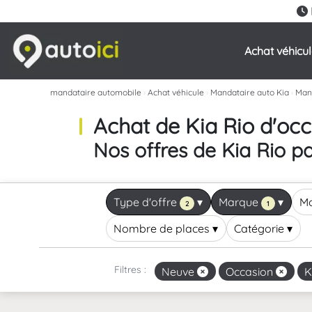
Achat véhicu
mandataire automobile
›
Achat véhicule
›
Mandataire auto Kia
›
Mand
Achat de Kia Rio d'oc
Nos offres de Kia Rio p
Type d'offre
▾
Marque
▾
M
2
1
Nombre de places
▾
Catégorie
▾
Filtres :
Neuve
Occasion
K