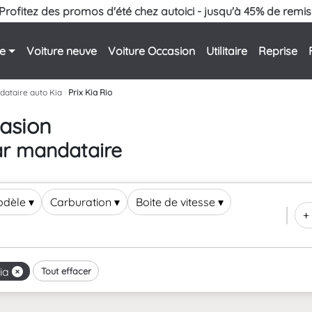
Profitez des promos d'été chez autoici - jusqu'à 45% de remis
le
Voiture neuve
Voiture Occasion
Utilitaire
Reprise
ataire auto Kia
›
Prix Kia Rio
casion
ar mandataire
odèle
▾
Carburation
▾
Boite de vitesse
▾
+ 
ia
Tout effacer