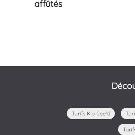
affûtés
Décou
Tarifs Kia Cee'd
Tar
Tar