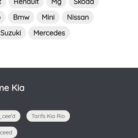
t
Renault
Mg
Skoda
o
Bmw
Mini
Nissan
Suzuki
Mercedes
me Kia
o_cee'd
Tarifs Kia Rio
 Xceed