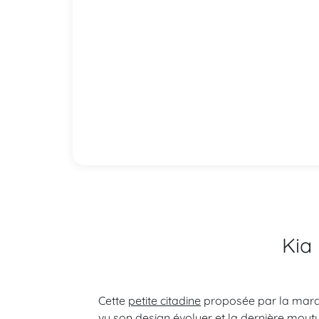
Kia 
Cette
petite citadine
proposée par la marque
vu son design évoluer et la dernière moutur