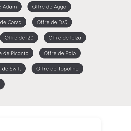
de Adam
Offre de Aygo
e de Corsa
Offre de Ds3
Offre de I20
Offre de Ibiza
re de Picanto
Offre de Polo
re de Swift
Offre de Topolino