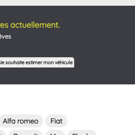
es actuellement.
êves
Je souhaite estimer mon véhicule
Alfa romeo
Fiat