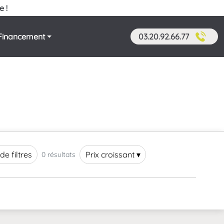
e !
Financement
03.20.92.66.77
de filtres
Prix croissant ▾
0 résultats