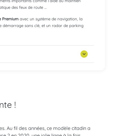
uipements importants comme l’aide au maintien
matique des feux de route …
ne Premium
avec un système de navigation, la
 le démarrage sans clé, et un radar de parking
nte !
s. Au fil des années, ce modèle citadin a
e 2 en 2020, une jolie ligne à la fois