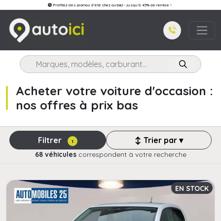
Profitez des promos d'été chez autoici - jusqu'à 45% de remise !
Acheter votre voiture d'occasion :
nos offres à prix bas
Filtrer
↕ Trier par ▾
1
68 véhicules
correspondent à votre recherche
EN STOCK