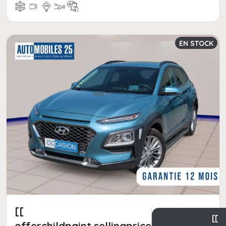
EN STOCK
[[
[[
offerchildpaint.sellingpricepart_ttc