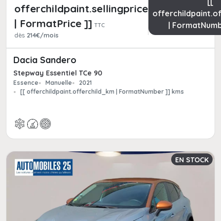
[[
offerchildpaint.sellingpricepart_ttc
offerchildpaint.o
| FormatPrice ]]
| FormatNumb
TTC
dès
214€/mois
Dacia Sandero
Stepway Essentiel TCe 90
Essence
Manuelle
2021
[[ offerchildpaint.offerchild_km | FormatNumber ]] kms
EN STOCK