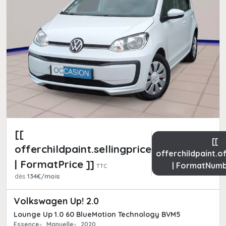
[[
[[
offerchildpaint.sellingpricepart_ttc
offerchildpaint.o
| FormatPrice ]]
| FormatNumb
TTC
dès
134€/mois
Volkswagen Up! 2.0
Lounge Up 1.0 60 BlueMotion Technology BVM5
Essence
Manuelle
2020