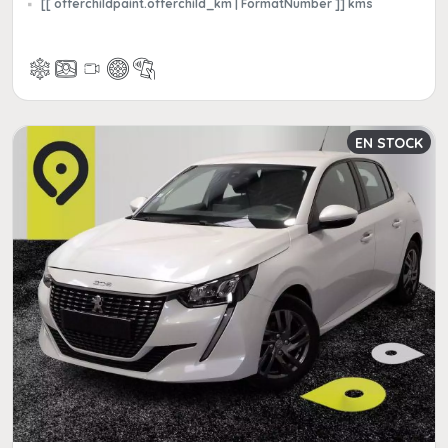
[[ offerchildpaint.offerchild_km | FormatNumber ]] kms
EN STOCK