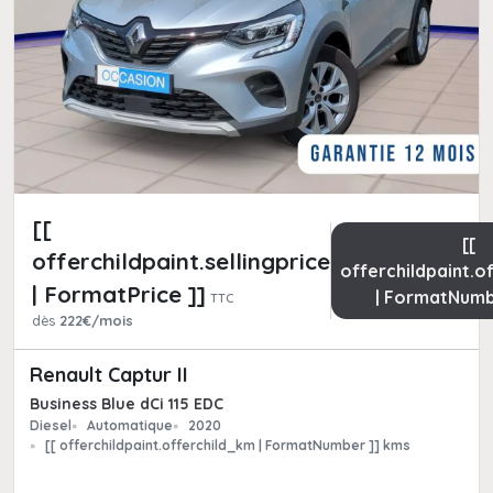
[[
[[
offerchildpaint.sellingpricepart_ttc
offerchildpaint.o
| FormatPrice ]]
| FormatNumb
TTC
dès
222€/mois
Renault Captur II
Business Blue dCi 115 EDC
Diesel
Automatique
2020
[[ offerchildpaint.offerchild_km | FormatNumber ]] kms