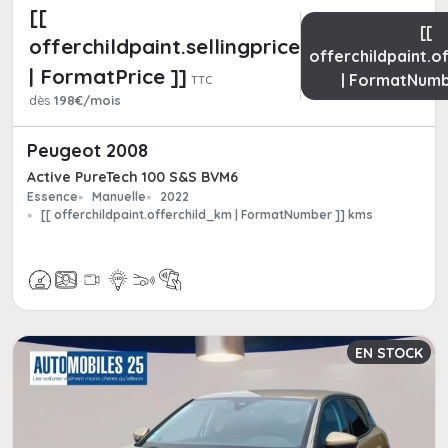
[[
[[
offerchildpaint.sellingpricepart_ttc
offerchildpaint.o
| FormatPrice ]]
| FormatNumb
TTC
dès
198€/mois
Peugeot 2008
Active PureTech 100 S&S BVM6
Essence
Manuelle
2022
[[ offerchildpaint.offerchild_km | FormatNumber ]] kms
EN STOCK