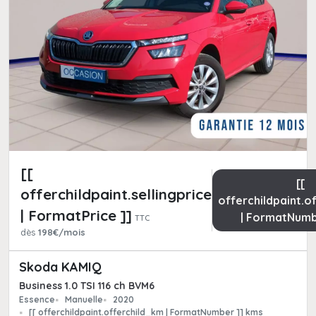
[[
[[
offerchildpaint.sellingpricepart_ttc
offerchildpaint.o
| FormatPrice ]]
| FormatNumb
TTC
dès
198€/mois
Skoda KAMIQ
Business 1.0 TSI 116 ch BVM6
Essence
Manuelle
2020
[[ offerchildpaint.offerchild_km | FormatNumber ]] kms