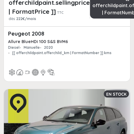
offerchildpaint.sellingpricepart_ttc
offerchildpaint.o
| FormatPrice ]]
| FormatNumb
TTC
dès
222€/mois
Peugeot 2008
Allure BlueHDi 100 S&S BVM6
Diesel
Manuelle
2020
[[ offerchildpaint.offerchild_km | FormatNumber ]] kms
EN STOCK