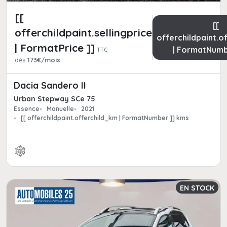
[[
[[
offerchildpaint.sellingpricepart_ttc
offerchildpaint.o
| FormatPrice ]]
| FormatNumb
TTC
dès
173€/mois
Dacia Sandero II
Urban Stepway SCe 75
Essence
Manuelle
2021
[[ offerchildpaint.offerchild_km | FormatNumber ]] kms
EN STOCK