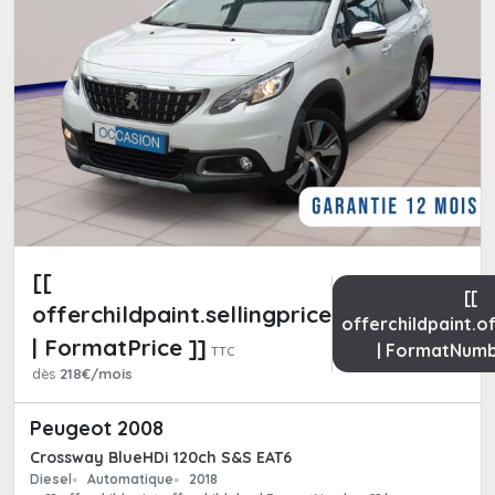
[[
[[
offerchildpaint.sellingpricepart_ttc
offerchildpaint.o
| FormatPrice ]]
| FormatNumb
TTC
dès
218€/mois
Peugeot 2008
Crossway BlueHDi 120ch S&S EAT6
Diesel
Automatique
2018