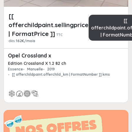
[[
[[
offerchildpaint.sellingpricepart_ttc
offerchildpaint.o
| FormatPrice ]]
| FormatNumb
TTC
dès
162€/mois
Opel Crossland x
Edition Crossland X 1.2 82 ch
Essence
Manuelle
2019
[[ offerchildpaint.offerchild_km | FormatNumber ]] kms