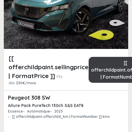
[[
[[
offerchildpaint.sellingpricepart_ttc
offerchildpaint.o
| FormatPrice ]]
| FormatNumb
TTC
dès
230€/mois
Peugeot 308 SW
Allure Pack PureTech 130ch S&S EAT8
Essence
Automatique
2023
[[ offerchildpaint.offerchild_km | FormatNumber ]] kms