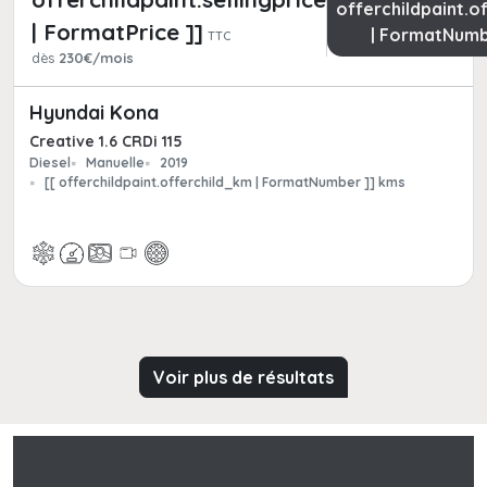
offerchildpaint.o
| FormatPrice ]]
| FormatNumb
TTC
dès
230€/mois
Hyundai Kona
Creative 1.6 CRDi 115
Diesel
Manuelle
2019
[[ offerchildpaint.offerchild_km | FormatNumber ]] kms
Voir plus de résultats