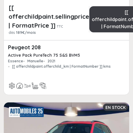
[[
[[
offerchildpaint.sellingpricepart_ttc
offerchildpaint.o
| FormatPrice ]]
| FormatNumb
TTC
dès
189€/mois
Peugeot 208
Active Pack PureTech 75 S&S BVM5
Essence
Manuelle
2021
[[ offerchildpaint.offerchild_km | FormatNumber ]] kms
EN STOCK