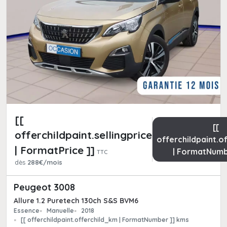
[[
[[
offerchildpaint.sellingpricepart_ttc
offerchildpaint.o
| FormatPrice ]]
| FormatNumb
TTC
dès
288€/mois
Peugeot 3008
Allure 1.2 Puretech 130ch S&S BVM6
Essence
Manuelle
2018
[[ offerchildpaint.offerchild_km | FormatNumber ]] kms