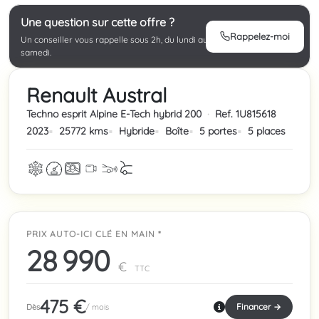
Une question sur cette offre ?
Rappelez-moi
Un conseiller vous rappelle sous 2h, du lundi au
samedi.
Renault Austral
Techno esprit Alpine E-Tech hybrid 200
·
Ref. 1U815618
2023
25772 kms
Hybride
Boîte
5 portes
5 places
PRIX AUTO-ICI CLÉ EN MAIN *
28 990
€
TTC
475 €
Financer →
Dès
/ mois