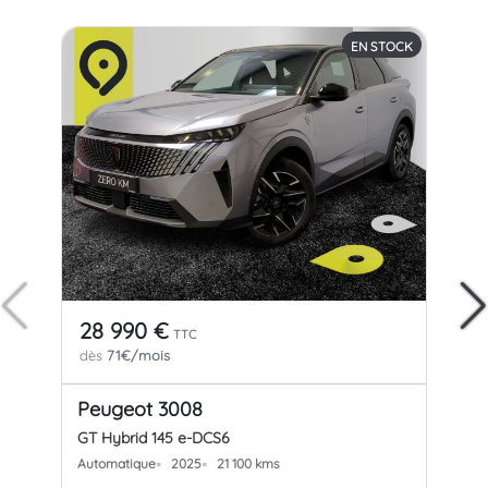
EN STOCK
28 990 €
14
TTC
dès
71€/mois
dè
Peugeot 3008
Re
GT Hybrid 145 e-DCS6
Bus
Automatique
2025
21 100 kms
Man