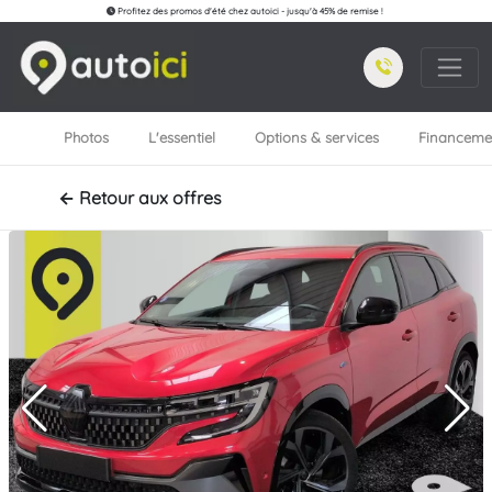
Profitez des promos d'été chez autoici - jusqu'à 45% de remise !
Photos
L'essentiel
Options & services
Financeme
← Retour aux offres